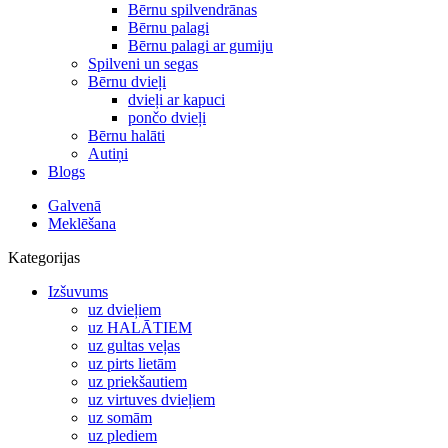
Bērnu spilvendrānas
Bērnu palagi
Bērnu palagi ar gumiju
Spilveni un segas
Bērnu dvieļi
dvieļi ar kapuci
pončo dvieļi
Bērnu halāti
Autiņi
Blogs
Galvenā
Meklēšana
Kategorijas
Izšuvums
uz dvieļiem
uz HALĀTIEM
uz gultas veļas
uz pirts lietām
uz priekšautiem
uz virtuves dvieļiem
uz somām
uz plediem