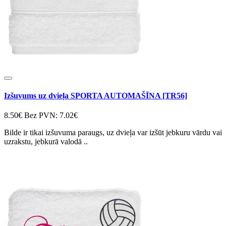
Izšuvums uz dvieļa SPORTA AUTOMAŠĪNA [TR56]
8.50€
Bez PVN: 7.02€
Bilde ir tikai izšuvuma paraugs, uz dvieļa var izšūt jebkuru vārdu vai
uzrakstu, jebkurā valodā ..