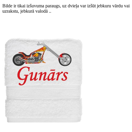
Bilde ir tikai izšuvuma paraugs, uz dvieļa var izšūt jebkuru vārdu vai
uzrakstu, jebkurā valodā ..