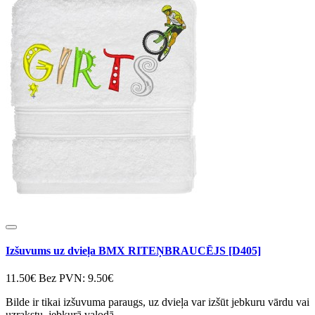
Izšuvums uz dvieļa BMX RITEŅBRAUCĒJS [D405]
11.50€
Bez PVN: 9.50€
Bilde ir tikai izšuvuma paraugs, uz dvieļa var izšūt jebkuru vārdu vai
uzrakstu, jebkurā valodā ..