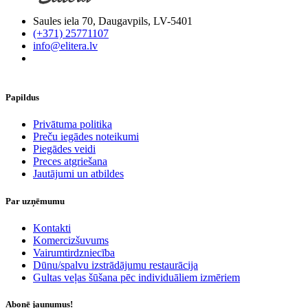
Saules iela 70, Daugavpils, LV-5401
(+371) 25771107
info@elitera.lv
Papildus
​Privātuma politika
Preču iegādes noteikumi
Piegādes veidi
Preces atgriešana
Jautājumi un atbildes
Par uzņēmumu
Kontakti
Komercizšuvums
Vairumtirdzniecība
Dūnu/spalvu izstrādājumu restaurācija
Gultas veļas šūšana pēc individuāliem izmēriem
Abonē jaunumus!