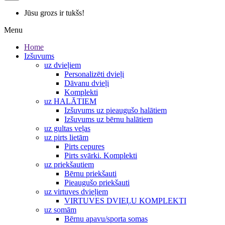
Jūsu grozs ir tukšs!
Menu
Home
Izšuvums
uz dvieļiem
Personalizēti dvieļi
Dāvanu dvieļi
Komplekti
uz HALĀTIEM
Izšuvums uz pieaugušo halātiem
Izšuvums uz bērnu halātiem
uz gultas veļas
uz pirts lietām
Pirts cepures
Pirts svārki. Komplekti
uz priekšautiem
Bērnu priekšauti
Pieaugušo priekšauti
uz virtuves dvieļiem
VIRTUVES DVIEĻU KOMPLEKTI
uz somām
Bērnu apavu/sporta somas