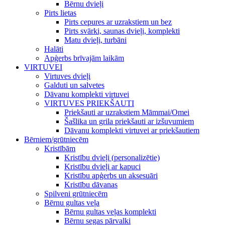
Bērnu dvieļi
Pirts lietas
Pirts cepures ar uzrakstiem un bez
Pirts svārki, saunas dvieļi, komplekti
Matu dvieļi, turbāni
Halāti
Apģerbs brīvajām laikām
VIRTUVEI
Virtuves dvieļi
Galduti un salvetes
Dāvanu komplekti virtuvei
VIRTUVES PRIEKŠAUTI
Priekšauti ar uzrakstiem Māmmai/Omei
Šašlika un grila priekšauti ar izšuvumiem
Dāvanu komplekti virtuvei ar priekšautiem
Bērniem/grūtniecēm
Kristībām
Kristību dvieļi (personalizētie)
Kristību dvieļi ar kapuci
Kristību apģerbs un aksesuāri
Kristību dāvanas
Spilveni grūtniecēm
Bērnu gultas veļa
Bērnu gultas veļas komplekti
Bērnu segas pārvalki