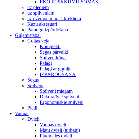
EKO IEPIRKUMU SOMAS
uz plediem
uz spilveniem
uz džemperiem, T-krekliem
Kāzu aksesuāri
Paraugu izpārdošana
Guļamistabai
Gultas veļa
Komplekti
Segas pārvalki
Spilvendrānas
Palagi
Palagi ar gumiju
IZPĀRDOŠANA
Segas
Spilveni
Spilveni miegam
Dekoratīvie spilveni
Ergonomiskie spilveni
Pledi
Vannai
Dvieļi
Vannas dvieļi
Mātu dvieli (turbāni)
Pludmales dvieļi