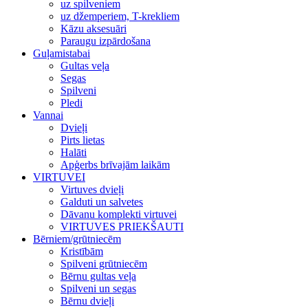
uz spilveniem
uz džemperiem, T-krekliem
Kāzu aksesuāri
Paraugu izpārdošana
Guļamistabai
Gultas veļa
Segas
Spilveni
Pledi
Vannai
Dvieļi
Pirts lietas
Halāti
Apģerbs brīvajām laikām
VIRTUVEI
Virtuves dvieļi
Galduti un salvetes
Dāvanu komplekti virtuvei
VIRTUVES PRIEKŠAUTI
Bērniem/grūtniecēm
Kristībām
Spilveni grūtniecēm
Bērnu gultas veļa
Spilveni un segas
Bērnu dvieļi