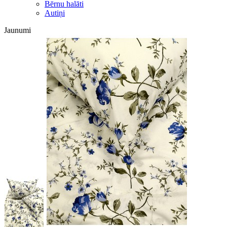
Bērnu halāti
Autiņi
Jaunumi