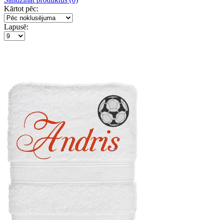
Kārtot pēc:
Lapusē: