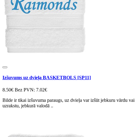
Izšuvums uz dvieļa BASKETBOLS [SP11]
8.50€
Bez PVN: 7.02€
Bilde ir tikai izšuvuma paraugs, uz dvieļa var izšūt jebkuru vārdu vai
uzrakstu, jebkurā valodā ..