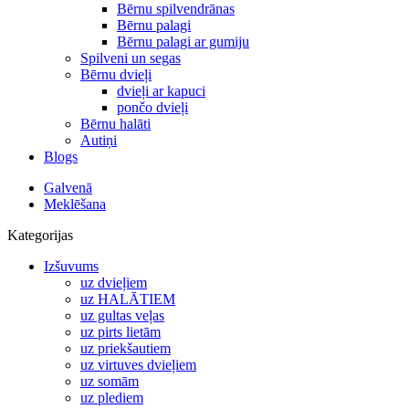
Bērnu spilvendrānas
Bērnu palagi
Bērnu palagi ar gumiju
Spilveni un segas
Bērnu dvieļi
dvieļi ar kapuci
pončo dvieļi
Bērnu halāti
Autiņi
Blogs
Galvenā
Meklēšana
Kategorijas
Izšuvums
uz dvieļiem
uz HALĀTIEM
uz gultas veļas
uz pirts lietām
uz priekšautiem
uz virtuves dvieļiem
uz somām
uz plediem