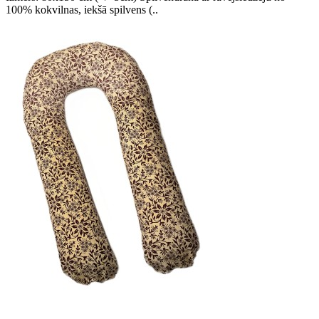
100% kokvilnas, iekšā spilvens (..