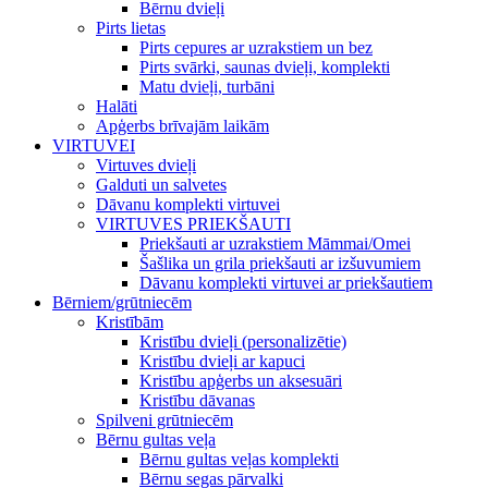
Bērnu dvieļi
Pirts lietas
Pirts cepures ar uzrakstiem un bez
Pirts svārki, saunas dvieļi, komplekti
Matu dvieļi, turbāni
Halāti
Apģerbs brīvajām laikām
VIRTUVEI
Virtuves dvieļi
Galduti un salvetes
Dāvanu komplekti virtuvei
VIRTUVES PRIEKŠAUTI
Priekšauti ar uzrakstiem Māmmai/Omei
Šašlika un grila priekšauti ar izšuvumiem
Dāvanu komplekti virtuvei ar priekšautiem
Bērniem/grūtniecēm
Kristībām
Kristību dvieļi (personalizētie)
Kristību dvieļi ar kapuci
Kristību apģerbs un aksesuāri
Kristību dāvanas
Spilveni grūtniecēm
Bērnu gultas veļa
Bērnu gultas veļas komplekti
Bērnu segas pārvalki