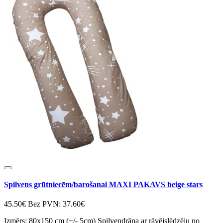
Spilvens grūtniecēm/barošanai MAXI PAKAVS beige stars
45.50€
Bez PVN: 37.60€
Izmērs: 80x150 cm (+/- 5cm) Spilvendrāna ar rāvējslēdzēju no