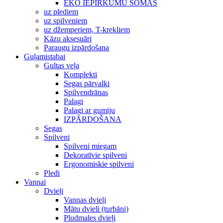
EKO IEPIRKUMU SOMAS
uz plediem
uz spilveniem
uz džemperiem, T-krekliem
Kāzu aksesuāri
Paraugu izpārdošana
Guļamistabai
Gultas veļa
Komplekti
Segas pārvalki
Spilvendrānas
Palagi
Palagi ar gumiju
IZPĀRDOŠANA
Segas
Spilveni
Spilveni miegam
Dekoratīvie spilveni
Ergonomiskie spilveni
Pledi
Vannai
Dvieļi
Vannas dvieļi
Mātu dvieli (turbāni)
Pludmales dvieļi