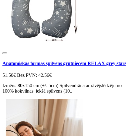
Anatomiskās formas spilvens grūtniecēm RELAX grey stars
51.50€
Bez PVN: 42.56€
Izmērs: 80x150 cm (+/- 5cm) Spilvendrāna ar rāvējslēdzēju no
100% kokvilnas, iekšā spilvens (10..