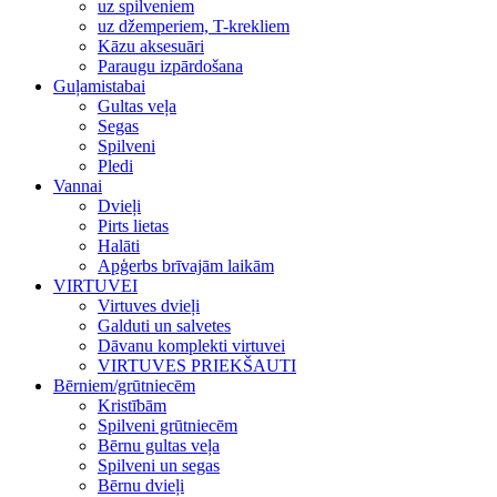
uz spilveniem
uz džemperiem, T-krekliem
Kāzu aksesuāri
Paraugu izpārdošana
Guļamistabai
Gultas veļa
Segas
Spilveni
Pledi
Vannai
Dvieļi
Pirts lietas
Halāti
Apģerbs brīvajām laikām
VIRTUVEI
Virtuves dvieļi
Galduti un salvetes
Dāvanu komplekti virtuvei
VIRTUVES PRIEKŠAUTI
Bērniem/grūtniecēm
Kristībām
Spilveni grūtniecēm
Bērnu gultas veļa
Spilveni un segas
Bērnu dvieļi