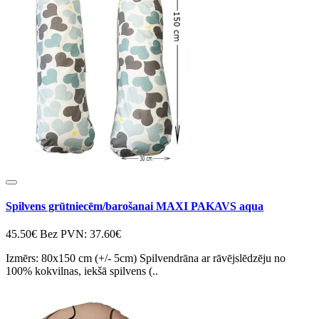
Spilvens grūtniecēm/barošanai MAXI PAKAVS aqua
45.50€
Bez PVN: 37.60€
Izmērs: 80x150 cm (+/- 5cm) Spilvendrāna ar rāvējslēdzēju no
100% kokvilnas, iekšā spilvens (..