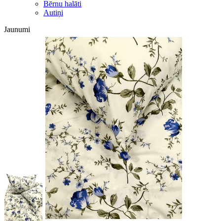
Bērnu halāti
Autiņi
Jaunumi