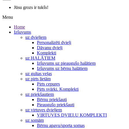
Jūsu grozs ir tukšs!
Menu
Home
Izšuvums
uz dvieļiem
Personalizēti dvieļi
Dāvanu dvieļi
Komplekti
uz HALĀTIEM
Izšuvums uz pieaugušo halātiem
Izšuvums uz bērnu halātiem
uz gultas veļas
uz pirts lietām
Pirts cepures
Pirts svārki. Komplekti
uz priekšautiem
Bērnu priekšauti
Pieaugušo priekšauti
uz virtuves dvieļiem
VIRTUVES DVIEĻU KOMPLEKTI
uz somām
Bērnu apavu/sporta somas