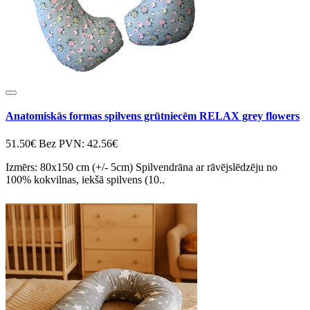
Anatomiskās formas spilvens grūtniecēm RELAX grey flowers
51.50€
Bez PVN: 42.56€
Izmērs: 80x150 cm (+/- 5cm) Spilvendrāna ar rāvējslēdzēju no
100% kokvilnas, iekšā spilvens (10..