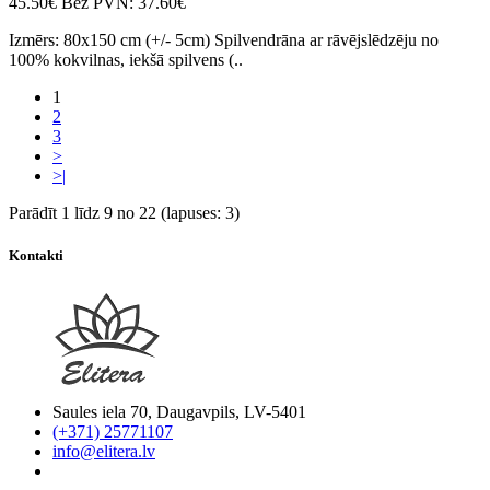
45.50€
Bez PVN: 37.60€
Izmērs: 80x150 cm (+/- 5cm) Spilvendrāna ar rāvējslēdzēju no
100% kokvilnas, iekšā spilvens (..
1
2
3
>
>|
Parādīt 1 līdz 9 no 22 (lapuses: 3)
Kontakti
Saules iela 70, Daugavpils, LV-5401
(+371) 25771107
info@elitera.lv