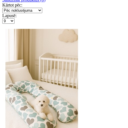
Kārtot pēc:
Lapusē: