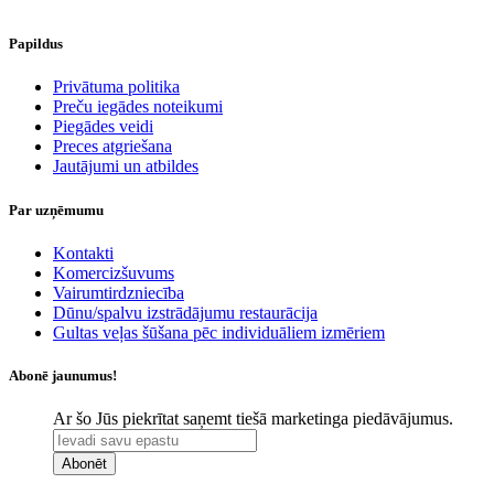
Papildus
​Privātuma politika
Preču iegādes noteikumi
Piegādes veidi
Preces atgriešana
Jautājumi un atbildes
Par uzņēmumu
Kontakti
Komercizšuvums
Vairumtirdzniecība
Dūnu/spalvu izstrādājumu restaurācija
Gultas veļas šūšana pēc individuāliem izmēriem
Abonē jaunumus!
Ar šo Jūs piekrītat saņemt tiešā marketinga piedāvājumus.
Abonēt