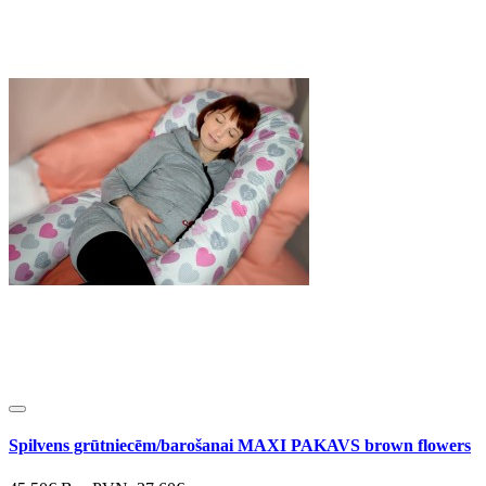
Spilvens grūtniecēm/barošanai MAXI PAKAVS brown flowers