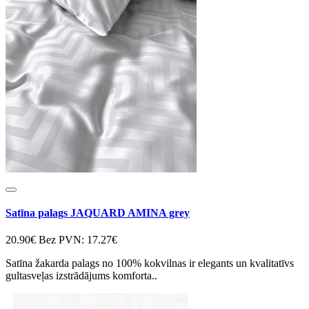
Satīna palags JAQUARD AMINA grey
20.90€
Bez PVN: 17.27€
Satīna žakarda palags no 100% kokvilnas ir elegants un kvalitatīvs
gultasveļas izstrādājums komforta..