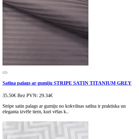
Satīna palags ar gumiju STRIPE SATIN TITANIUM GREY
35.50€
Bez PVN: 29.34€
Stripe satin palags ar gumiju no kokvilnas satīna ir praktiska un
eleganta izvēle tiem, kuri vēlas k..