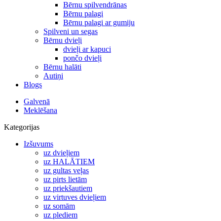
Bērnu spilvendrānas
Bērnu palagi
Bērnu palagi ar gumiju
Spilveni un segas
Bērnu dvieļi
dvieļi ar kapuci
pončo dvieļi
Bērnu halāti
Autiņi
Blogs
Galvenā
Meklēšana
Kategorijas
Izšuvums
uz dvieļiem
uz HALĀTIEM
uz gultas veļas
uz pirts lietām
uz priekšautiem
uz virtuves dvieļiem
uz somām
uz plediem