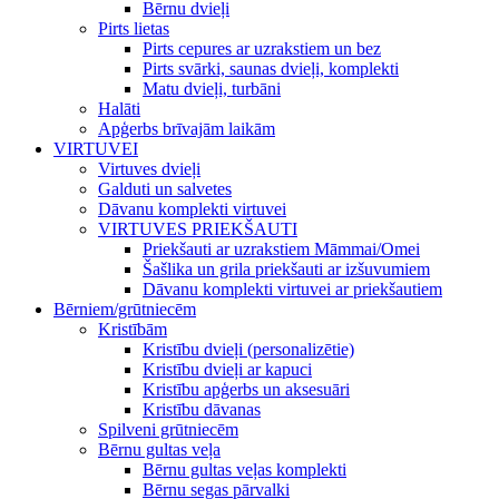
Bērnu dvieļi
Pirts lietas
Pirts cepures ar uzrakstiem un bez
Pirts svārki, saunas dvieļi, komplekti
Matu dvieļi, turbāni
Halāti
Apģerbs brīvajām laikām
VIRTUVEI
Virtuves dvieļi
Galduti un salvetes
Dāvanu komplekti virtuvei
VIRTUVES PRIEKŠAUTI
Priekšauti ar uzrakstiem Māmmai/Omei
Šašlika un grila priekšauti ar izšuvumiem
Dāvanu komplekti virtuvei ar priekšautiem
Bērniem/grūtniecēm
Kristībām
Kristību dvieļi (personalizētie)
Kristību dvieļi ar kapuci
Kristību apģerbs un aksesuāri
Kristību dāvanas
Spilveni grūtniecēm
Bērnu gultas veļa
Bērnu gultas veļas komplekti
Bērnu segas pārvalki