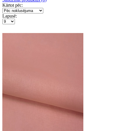
Kārtot pēc:
Lapusē: