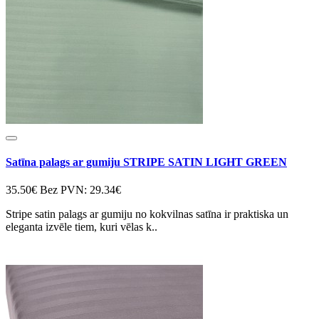
Satīna palags ar gumiju STRIPE SATIN LIGHT GREEN
35.50€
Bez PVN: 29.34€
Stripe satin palags ar gumiju no kokvilnas satīna ir praktiska un
eleganta izvēle tiem, kuri vēlas k..