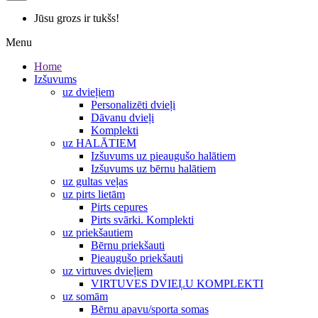
Jūsu grozs ir tukšs!
Menu
Home
Izšuvums
uz dvieļiem
Personalizēti dvieļi
Dāvanu dvieļi
Komplekti
uz HALĀTIEM
Izšuvums uz pieaugušo halātiem
Izšuvums uz bērnu halātiem
uz gultas veļas
uz pirts lietām
Pirts cepures
Pirts svārki. Komplekti
uz priekšautiem
Bērnu priekšauti
Pieaugušo priekšauti
uz virtuves dvieļiem
VIRTUVES DVIEĻU KOMPLEKTI
uz somām
Bērnu apavu/sporta somas