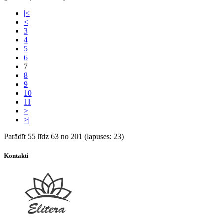
|<
<
3
4
5
6
7
8
9
10
11
>
>|
Parādīt 55 līdz 63 no 201 (lapuses: 23)
Kontakti