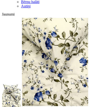
Bērnu halāti
Autiņi
Jaunumi