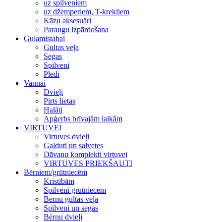
uz spilveniem
uz džemperiem, T-krekliem
Kāzu aksesuāri
Paraugu izpārdošana
Guļamistabai
Gultas veļa
Segas
Spilveni
Pledi
Vannai
Dvieļi
Pirts lietas
Halāti
Apģerbs brīvajām laikām
VIRTUVEI
Virtuves dvieļi
Galduti un salvetes
Dāvanu komplekti virtuvei
VIRTUVES PRIEKŠAUTI
Bērniem/grūtniecēm
Kristībām
Spilveni grūtniecēm
Bērnu gultas veļa
Spilveni un segas
Bērnu dvieļi