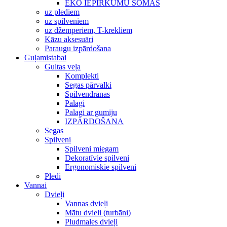
EKO IEPIRKUMU SOMAS
uz plediem
uz spilveniem
uz džemperiem, T-krekliem
Kāzu aksesuāri
Paraugu izpārdošana
Guļamistabai
Gultas veļa
Komplekti
Segas pārvalki
Spilvendrānas
Palagi
Palagi ar gumiju
IZPĀRDOŠANA
Segas
Spilveni
Spilveni miegam
Dekoratīvie spilveni
Ergonomiskie spilveni
Pledi
Vannai
Dvieļi
Vannas dvieļi
Mātu dvieli (turbāni)
Pludmales dvieļi