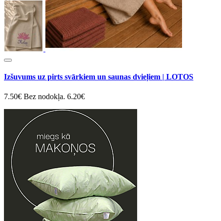
Izšuvums uz pirts svārkiem un saunas dvieļiem | LOTOS
7.50€
Bez nodokļa. 6.20€