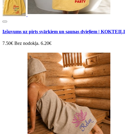
Izšuvums uz pirts svārkiem un saunas dvieļiem | KOKTEIĻI
7.50€
Bez nodokļa. 6.20€