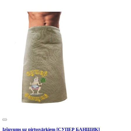
Izšuvums uz pirtssvārkiem [СУПЕР БАНЩИК]