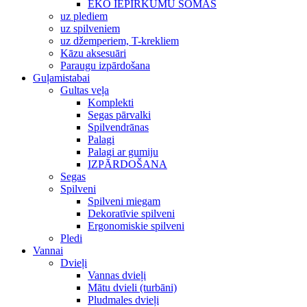
EKO IEPIRKUMU SOMAS
uz plediem
uz spilveniem
uz džemperiem, T-krekliem
Kāzu aksesuāri
Paraugu izpārdošana
Guļamistabai
Gultas veļa
Komplekti
Segas pārvalki
Spilvendrānas
Palagi
Palagi ar gumiju
IZPĀRDOŠANA
Segas
Spilveni
Spilveni miegam
Dekoratīvie spilveni
Ergonomiskie spilveni
Pledi
Vannai
Dvieļi
Vannas dvieļi
Mātu dvieli (turbāni)
Pludmales dvieļi