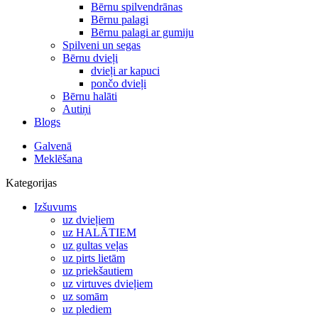
Bērnu spilvendrānas
Bērnu palagi
Bērnu palagi ar gumiju
Spilveni un segas
Bērnu dvieļi
dvieļi ar kapuci
pončo dvieļi
Bērnu halāti
Autiņi
Blogs
Galvenā
Meklēšana
Kategorijas
Izšuvums
uz dvieļiem
uz HALĀTIEM
uz gultas veļas
uz pirts lietām
uz priekšautiem
uz virtuves dvieļiem
uz somām
uz plediem