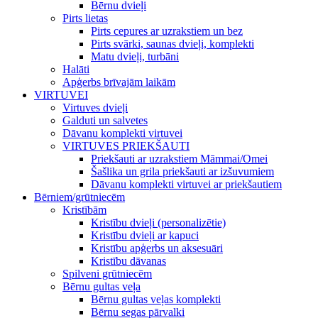
Bērnu dvieļi
Pirts lietas
Pirts cepures ar uzrakstiem un bez
Pirts svārki, saunas dvieļi, komplekti
Matu dvieļi, turbāni
Halāti
Apģerbs brīvajām laikām
VIRTUVEI
Virtuves dvieļi
Galduti un salvetes
Dāvanu komplekti virtuvei
VIRTUVES PRIEKŠAUTI
Priekšauti ar uzrakstiem Māmmai/Omei
Šašlika un grila priekšauti ar izšuvumiem
Dāvanu komplekti virtuvei ar priekšautiem
Bērniem/grūtniecēm
Kristībām
Kristību dvieļi (personalizētie)
Kristību dvieļi ar kapuci
Kristību apģerbs un aksesuāri
Kristību dāvanas
Spilveni grūtniecēm
Bērnu gultas veļa
Bērnu gultas veļas komplekti
Bērnu segas pārvalki