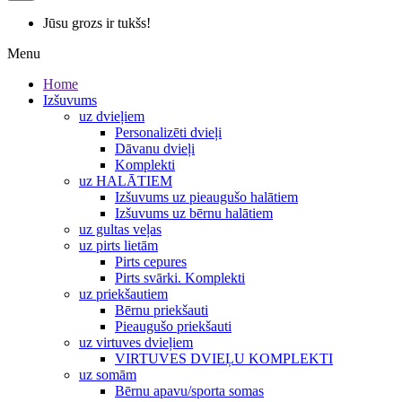
Jūsu grozs ir tukšs!
Menu
Home
Izšuvums
uz dvieļiem
Personalizēti dvieļi
Dāvanu dvieļi
Komplekti
uz HALĀTIEM
Izšuvums uz pieaugušo halātiem
Izšuvums uz bērnu halātiem
uz gultas veļas
uz pirts lietām
Pirts cepures
Pirts svārki. Komplekti
uz priekšautiem
Bērnu priekšauti
Pieaugušo priekšauti
uz virtuves dvieļiem
VIRTUVES DVIEĻU KOMPLEKTI
uz somām
Bērnu apavu/sporta somas