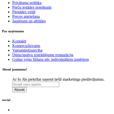
​Privātuma politika
Preču iegādes noteikumi
Piegādes veidi
Preces atgriešana
Jautājumi un atbildes
Par uzņēmumu
Kontakti
Komercizšuvums
Vairumtirdzniecība
Dūnu/spalvu izstrādājumu restaurācija
Gultas veļas šūšana pēc individuāliem izmēriem
Abonē jaunumus!
Ar šo Jūs piekrītat saņemt tiešā marketinga piedāvājumus.
Abonēt
social