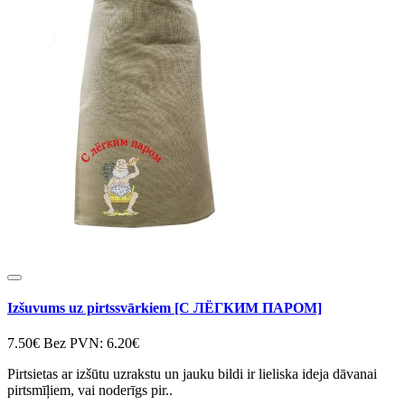
Izšuvums uz pirtssvārkiem [С ЛЁГКИМ ПАРОМ]
7.50€
Bez PVN: 6.20€
Pirtsietas ar izšūtu uzrakstu un jauku bildi ir lieliska ideja dāvanai
pirtsmīļiem, vai noderīgs pir..