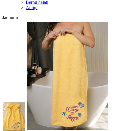
Bērnu halāti
Autiņi
Jaunumi