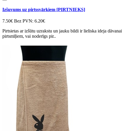
Izšuvums uz pirtssvārkiem [PIRTNIEKS]
7.50€
Bez PVN: 6.20€
Pirtsietas ar izšūtu uzrakstu un jauku bildi ir lieliska ideja dāvanai
pirtsmīļiem, vai noderīgs pir..