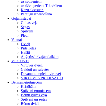
uz spilveniem
uz džemperiem, T-krekliem
Kāzu aksesuāri
Paraugu izpārdošana
Guļamistabai
Gultas veļa
Segas
Spilveni
Pledi
Vannai
Dvieļi
Pirts lietas
Halāti
Apģerbs brīvajām laikām
VIRTUVEI
Virtuves dvieļi
Galduti un salvetes
Dāvanu komplekti virtuvei
VIRTUVES PRIEKŠAUTI
Bērniem/grūtniecēm
Kristībām
Spilveni grūtniecēm
Bērnu gultas veļa
Spilveni un segas
Bērnu dvieļi