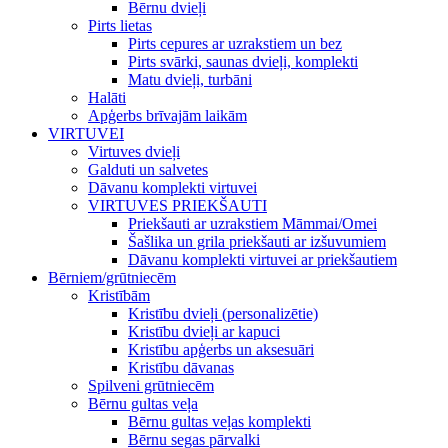
Bērnu dvieļi
Pirts lietas
Pirts cepures ar uzrakstiem un bez
Pirts svārki, saunas dvieļi, komplekti
Matu dvieļi, turbāni
Halāti
Apģerbs brīvajām laikām
VIRTUVEI
Virtuves dvieļi
Galduti un salvetes
Dāvanu komplekti virtuvei
VIRTUVES PRIEKŠAUTI
Priekšauti ar uzrakstiem Māmmai/Omei
Šašlika un grila priekšauti ar izšuvumiem
Dāvanu komplekti virtuvei ar priekšautiem
Bērniem/grūtniecēm
Kristībām
Kristību dvieļi (personalizētie)
Kristību dvieļi ar kapuci
Kristību apģerbs un aksesuāri
Kristību dāvanas
Spilveni grūtniecēm
Bērnu gultas veļa
Bērnu gultas veļas komplekti
Bērnu segas pārvalki