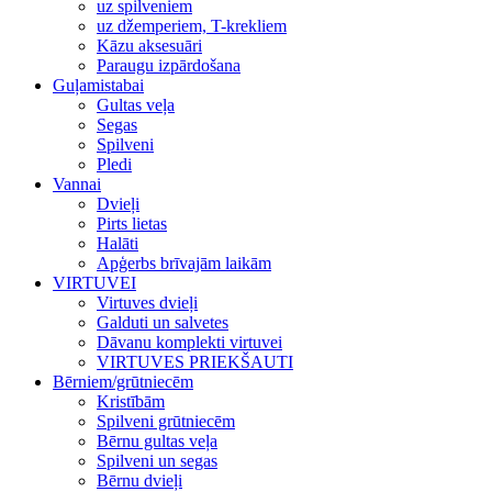
uz spilveniem
uz džemperiem, T-krekliem
Kāzu aksesuāri
Paraugu izpārdošana
Guļamistabai
Gultas veļa
Segas
Spilveni
Pledi
Vannai
Dvieļi
Pirts lietas
Halāti
Apģerbs brīvajām laikām
VIRTUVEI
Virtuves dvieļi
Galduti un salvetes
Dāvanu komplekti virtuvei
VIRTUVES PRIEKŠAUTI
Bērniem/grūtniecēm
Kristībām
Spilveni grūtniecēm
Bērnu gultas veļa
Spilveni un segas
Bērnu dvieļi