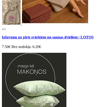
Izšuvums uz pirts svārkiem un saunas dvieļiem | LOTOS
7.50€
Bez nodokļa. 6.20€