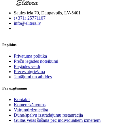
Saules iela 70, Daugavpils, LV-5401
(+371) 25771107
info@elitera.lv
Papildus
​Privātuma politika
Preču iegādes noteikumi
Piegādes veidi
Preces atgriešana
Jautājumi un atbildes
Par uzņēmumu
Kontakti
Komercizšuvums
Vairumtirdzniecība
Dūnu/spalvu izstrādājumu restaurācija
Gultas veļas šūšana pēc individuāliem izmēriem