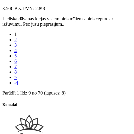
3.50€
Bez PVN: 2.89€
Lieliska dāvanas idejas visiem pirts mīļiem - pirts cepure ar
izšuvumu. Pēc jūsu pieprasījum..
1
2
3
4
5
6
7
8
>
>|
Parādīt 1 līdz 9 no 70 (lapuses: 8)
Kontakti