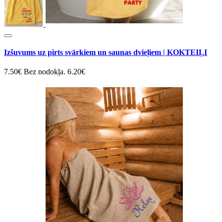
Izšuvums uz pirts svārkiem un saunas dvieļiem | KOKTEIĻI
7.50€
Bez nodokļa. 6.20€