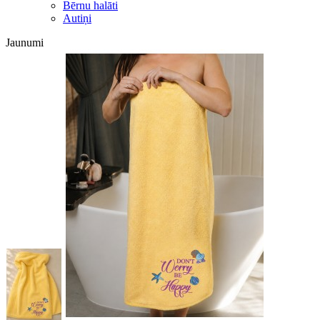
Bērnu halāti
Autiņi
Jaunumi