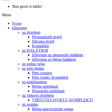
Jūsu grozs ir tukšs!
Menu
Home
Izšuvums
uz dvieļiem
Personalizēti dvieļi
Dāvanu dvieļi
Komplekti
uz HALĀTIEM
Izšuvums uz pieaugušo halātiem
Izšuvums uz bērnu halātiem
uz gultas veļas
uz pirts lietām
Pirts cepures
Pirts svārki. Komplekti
uz priekšautiem
Bērnu priekšauti
Pieaugušo priekšauti
uz virtuves dvieļiem
VIRTUVES DVIEĻU KOMPLEKTI
uz somām
Bērnu apavu/sporta somas