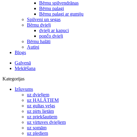
Bērnu spilvendrānas
Bērnu palagi
Bērnu palagi ar gumiju
Spilveni un segas
Bērnu dvieļi
dvieļi ar kapuci
pončo dvieļi
Bērnu halāti
Autiņi
Blogs
Galvenā
Meklēšana
Kategorijas
Izšuvums
uz dvieļiem
uz HALĀTIEM
uz gultas veļas
uz pirts lietām
uz priekšautiem
uz virtuves dvieļiem
uz somām
uz plediem