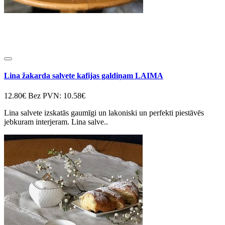
Lina žakarda salvete kafijas galdiņam LAIMA
12.80€
Bez PVN: 10.58€
Lina salvete izskatās gaumīgi un lakoniski un perfekti piestāvēs
jebkuram interjeram. Lina salve..