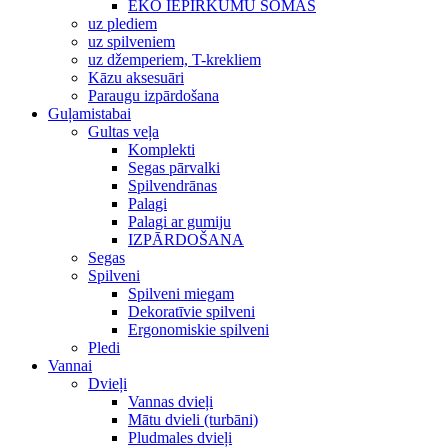
EKO IEPIRKUMU SOMAS
uz plediem
uz spilveniem
uz džemperiem, T-krekliem
Kāzu aksesuāri
Paraugu izpārdošana
Guļamistabai
Gultas veļa
Komplekti
Segas pārvalki
Spilvendrānas
Palagi
Palagi ar gumiju
IZPĀRDOŠANA
Segas
Spilveni
Spilveni miegam
Dekoratīvie spilveni
Ergonomiskie spilveni
Pledi
Vannai
Dvieļi
Vannas dvieļi
Mātu dvieli (turbāni)
Pludmales dvieļi