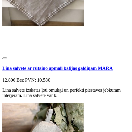
Lina salvete ar rūtaino apmali kafijas galdiņam MĀRA
12.80€
Bez PVN: 10.58€
Lina salvete izskatās ļoti omulīgi un perfekti piestāvēs jebkuram
interjeram. Lina salvete var k..