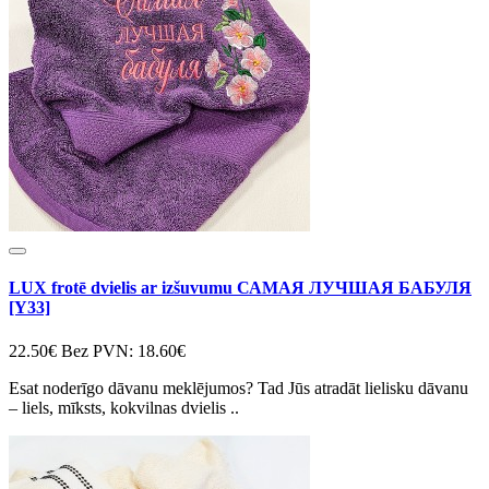
LUX frotē dvielis ar izšuvumu САМАЯ ЛУЧШАЯ БАБУЛЯ
[Y33]
22.50€
Bez PVN: 18.60€
Esat noderīgo dāvanu meklējumos? Tad Jūs atradāt lielisku dāvanu
– liels, mīksts, kokvilnas dvielis ..