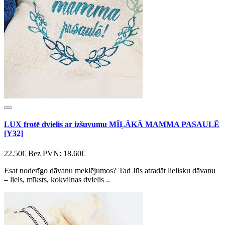
LUX frotē dvielis ar izšuvumu MĪĻĀKĀ MAMMA PASAULĒ
[Y32]
22.50€
Bez PVN: 18.60€
Esat noderīgo dāvanu meklējumos? Tad Jūs atradāt lielisku dāvanu
– liels, mīksts, kokvilnas dvielis ..