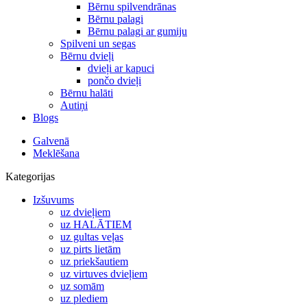
Bērnu spilvendrānas
Bērnu palagi
Bērnu palagi ar gumiju
Spilveni un segas
Bērnu dvieļi
dvieļi ar kapuci
pončo dvieļi
Bērnu halāti
Autiņi
Blogs
Galvenā
Meklēšana
Kategorijas
Izšuvums
uz dvieļiem
uz HALĀTIEM
uz gultas veļas
uz pirts lietām
uz priekšautiem
uz virtuves dvieļiem
uz somām
uz plediem