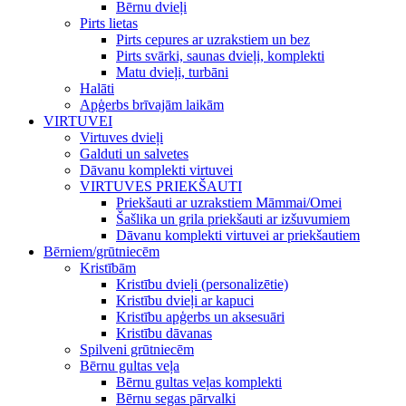
Bērnu dvieļi
Pirts lietas
Pirts cepures ar uzrakstiem un bez
Pirts svārki, saunas dvieļi, komplekti
Matu dvieļi, turbāni
Halāti
Apģerbs brīvajām laikām
VIRTUVEI
Virtuves dvieļi
Galduti un salvetes
Dāvanu komplekti virtuvei
VIRTUVES PRIEKŠAUTI
Priekšauti ar uzrakstiem Māmmai/Omei
Šašlika un grila priekšauti ar izšuvumiem
Dāvanu komplekti virtuvei ar priekšautiem
Bērniem/grūtniecēm
Kristībām
Kristību dvieļi (personalizētie)
Kristību dvieļi ar kapuci
Kristību apģerbs un aksesuāri
Kristību dāvanas
Spilveni grūtniecēm
Bērnu gultas veļa
Bērnu gultas veļas komplekti
Bērnu segas pārvalki