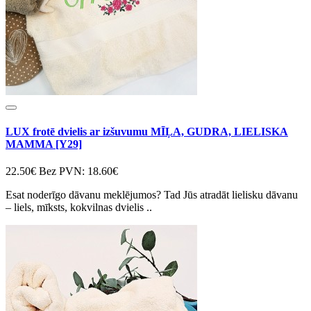
LUX frotē dvielis ar izšuvumu MĪĻA, GUDRA, LIELISKA
MAMMA [Y29]
22.50€
Bez PVN: 18.60€
Esat noderīgo dāvanu meklējumos? Tad Jūs atradāt lielisku dāvanu
– liels, mīksts, kokvilnas dvielis ..