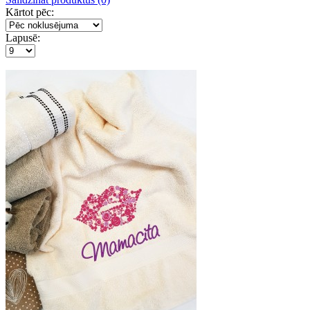
Kārtot pēc:
Lapusē: