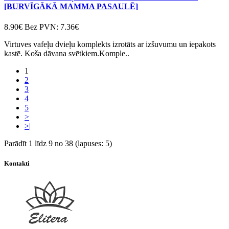
[BURVĪGĀKĀ MAMMA PASAULĒ]
8.90€
Bez PVN: 7.36€
Virtuves vafeļu dvieļu komplekts izrotāts ar izšuvumu un iepakots
kastē. Koša dāvana svētkiem.Komple..
1
2
3
4
5
>
>|
Parādīt 1 līdz 9 no 38 (lapuses: 5)
Kontakti