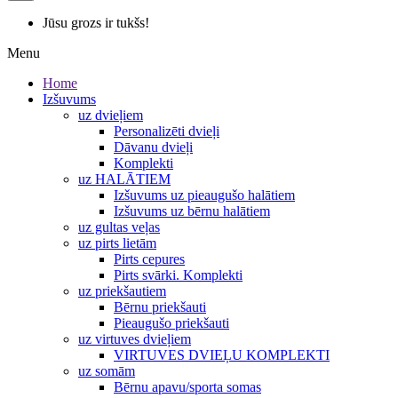
Jūsu grozs ir tukšs!
Menu
Home
Izšuvums
uz dvieļiem
Personalizēti dvieļi
Dāvanu dvieļi
Komplekti
uz HALĀTIEM
Izšuvums uz pieaugušo halātiem
Izšuvums uz bērnu halātiem
uz gultas veļas
uz pirts lietām
Pirts cepures
Pirts svārki. Komplekti
uz priekšautiem
Bērnu priekšauti
Pieaugušo priekšauti
uz virtuves dvieļiem
VIRTUVES DVIEĻU KOMPLEKTI
uz somām
Bērnu apavu/sporta somas