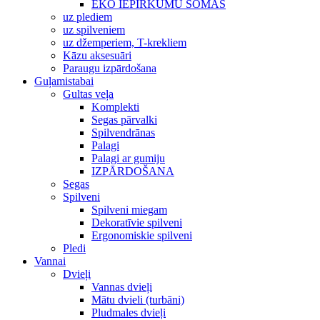
EKO IEPIRKUMU SOMAS
uz plediem
uz spilveniem
uz džemperiem, T-krekliem
Kāzu aksesuāri
Paraugu izpārdošana
Guļamistabai
Gultas veļa
Komplekti
Segas pārvalki
Spilvendrānas
Palagi
Palagi ar gumiju
IZPĀRDOŠANA
Segas
Spilveni
Spilveni miegam
Dekoratīvie spilveni
Ergonomiskie spilveni
Pledi
Vannai
Dvieļi
Vannas dvieļi
Mātu dvieli (turbāni)
Pludmales dvieļi