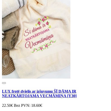
LUX frotē dvielis ar izšuvumu ŠĪ DĀMA IR
NEATKĀRTOJAMA VECMĀMIŅA [Y30]
22.50€
Bez PVN: 18.60€