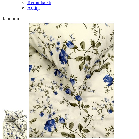
Bērnu halāti
Autiņi
Jaunumi