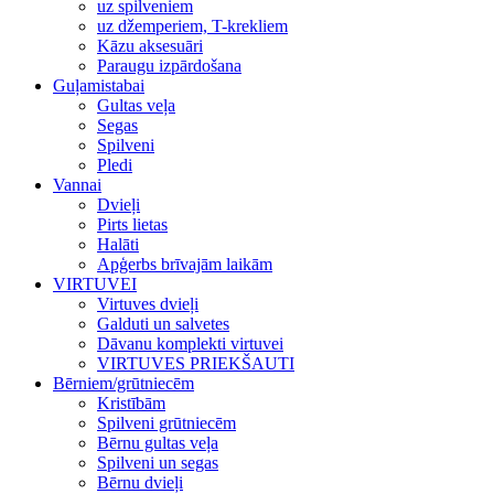
uz spilveniem
uz džemperiem, T-krekliem
Kāzu aksesuāri
Paraugu izpārdošana
Guļamistabai
Gultas veļa
Segas
Spilveni
Pledi
Vannai
Dvieļi
Pirts lietas
Halāti
Apģerbs brīvajām laikām
VIRTUVEI
Virtuves dvieļi
Galduti un salvetes
Dāvanu komplekti virtuvei
VIRTUVES PRIEKŠAUTI
Bērniem/grūtniecēm
Kristībām
Spilveni grūtniecēm
Bērnu gultas veļa
Spilveni un segas
Bērnu dvieļi