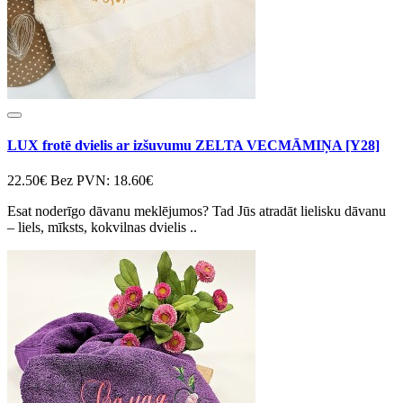
LUX frotē dvielis ar izšuvumu ZELTA VECMĀMIŅA [Y28]
22.50€
Bez PVN: 18.60€
Esat noderīgo dāvanu meklējumos? Tad Jūs atradāt lielisku dāvanu
– liels, mīksts, kokvilnas dvielis ..