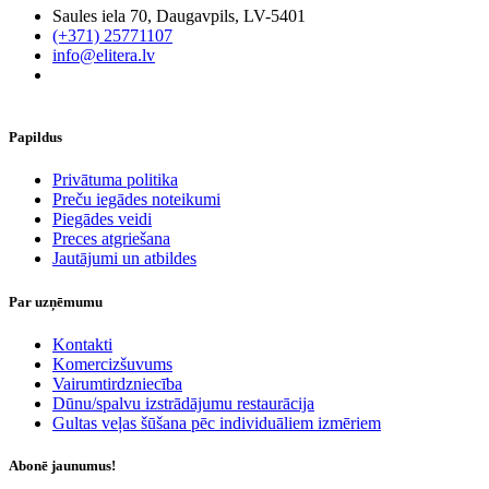
Saules iela 70, Daugavpils, LV-5401
(+371) 25771107
info@elitera.lv
Papildus
​Privātuma politika
Preču iegādes noteikumi
Piegādes veidi
Preces atgriešana
Jautājumi un atbildes
Par uzņēmumu
Kontakti
Komercizšuvums
Vairumtirdzniecība
Dūnu/spalvu izstrādājumu restaurācija
Gultas veļas šūšana pēc individuāliem izmēriem
Abonē jaunumus!