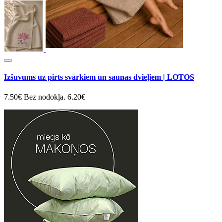
Izšuvums uz pirts svārkiem un saunas dvieļiem | LOTOS
7.50€
Bez nodokļa. 6.20€