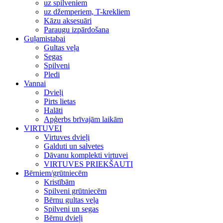
uz spilveniem
uz džemperiem, T-krekliem
Kāzu aksesuāri
Paraugu izpārdošana
Guļamistabai
Gultas veļa
Segas
Spilveni
Pledi
Vannai
Dvieļi
Pirts lietas
Halāti
Apģerbs brīvajām laikām
VIRTUVEI
Virtuves dvieļi
Galduti un salvetes
Dāvanu komplekti virtuvei
VIRTUVES PRIEKŠAUTI
Bērniem/grūtniecēm
Kristībām
Spilveni grūtniecēm
Bērnu gultas veļa
Spilveni un segas
Bērnu dvieļi