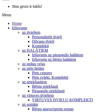
Jūsu grozs ir tukšs!
Menu
Home
Izšuvums
uz dvieļiem
Personalizēti dvieļi
Dāvanu dvieļi
Komplekti
uz HALĀTIEM
Izšuvums uz pieaugušo halātiem
Izšuvums uz bērnu halātiem
uz gultas veļas
uz pirts lietām
Pirts cepures
Pirts svārki. Komplekti
uz priekšautiem
Bērnu priekšauti
Pieaugušo priekšauti
uz virtuves dvieļiem
VIRTUVES DVIEĻU KOMPLEKTI
uz somām
Bērnu apavu/sporta somas