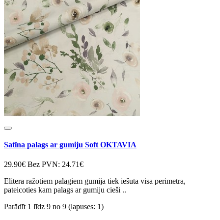
Satīna palags ar gumiju Soft OKTAVIA
29.90€
Bez PVN: 24.71€
Elitera ražotiem palagiem gumija tiek iešūta visā perimetrā,
pateicoties kam palags ar gumiju cieši ..
Parādīt 1 līdz 9 no 9 (lapuses: 1)