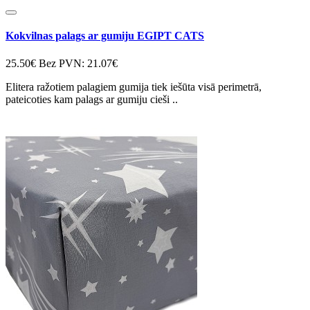
Kokvilnas palags ar gumiju EGIPT CATS
25.50€
Bez PVN: 21.07€
Elitera ražotiem palagiem gumija tiek iešūta visā perimetrā,
pateicoties kam palags ar gumiju cieši ..