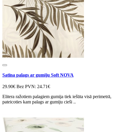
Satīna palags ar gumiju Soft NOVA
29.90€
Bez PVN: 24.71€
Elitera ražotiem palagiem gumija tiek iešūta visā perimetrā,
pateicoties kam palags ar gumiju cieši ..