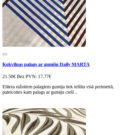
Kokvilnas palags ar gumiju Daily MARTA
21.50€
Bez PVN: 17.77€
Elitera ražotiem palagiem gumija tiek iešūta visā perimetrā,
pateicoties kam palags ar gumiju cieši ..