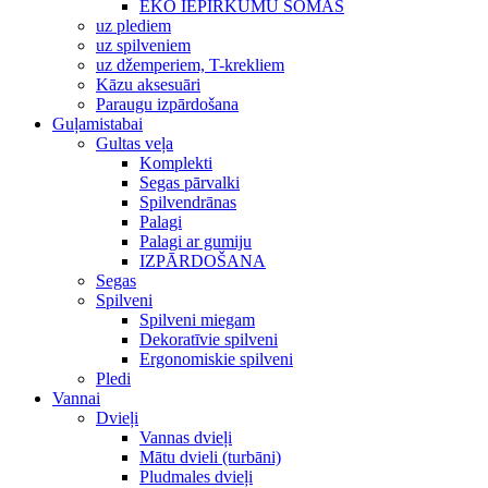
EKO IEPIRKUMU SOMAS
uz plediem
uz spilveniem
uz džemperiem, T-krekliem
Kāzu aksesuāri
Paraugu izpārdošana
Guļamistabai
Gultas veļa
Komplekti
Segas pārvalki
Spilvendrānas
Palagi
Palagi ar gumiju
IZPĀRDOŠANA
Segas
Spilveni
Spilveni miegam
Dekoratīvie spilveni
Ergonomiskie spilveni
Pledi
Vannai
Dvieļi
Vannas dvieļi
Mātu dvieli (turbāni)
Pludmales dvieļi