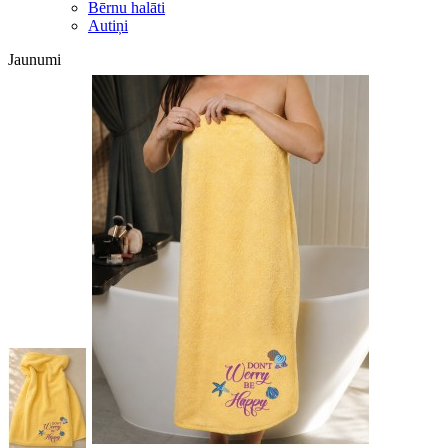
Bērnu halāti
Autiņi
Jaunumi