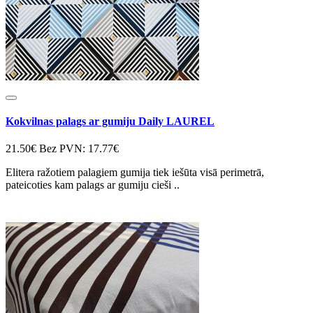
Kokvilnas palags ar gumiju Daily LAUREL
21.50€
Bez PVN: 17.77€
Elitera ražotiem palagiem gumija tiek iešūta visā perimetrā,
pateicoties kam palags ar gumiju cieši ..