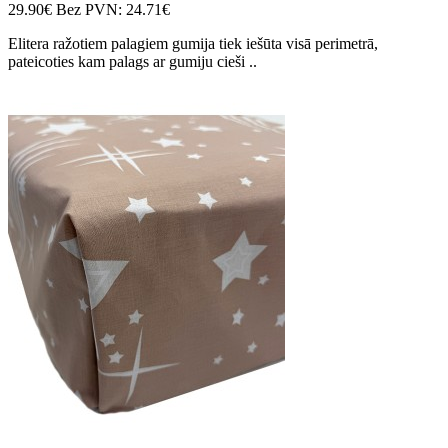
29.90€
Bez PVN: 24.71€
Elitera ražotiem palagiem gumija tiek iešūta visā perimetrā,
pateicoties kam palags ar gumiju cieši ..