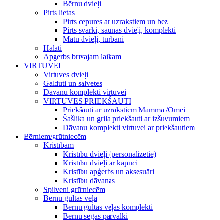
Bērnu dvieļi
Pirts lietas
Pirts cepures ar uzrakstiem un bez
Pirts svārki, saunas dvieļi, komplekti
Matu dvieļi, turbāni
Halāti
Apģerbs brīvajām laikām
VIRTUVEI
Virtuves dvieļi
Galduti un salvetes
Dāvanu komplekti virtuvei
VIRTUVES PRIEKŠAUTI
Priekšauti ar uzrakstiem Māmmai/Omei
Šašlika un grila priekšauti ar izšuvumiem
Dāvanu komplekti virtuvei ar priekšautiem
Bērniem/grūtniecēm
Kristībām
Kristību dvieļi (personalizētie)
Kristību dvieļi ar kapuci
Kristību apģerbs un aksesuāri
Kristību dāvanas
Spilveni grūtniecēm
Bērnu gultas veļa
Bērnu gultas veļas komplekti
Bērnu segas pārvalki