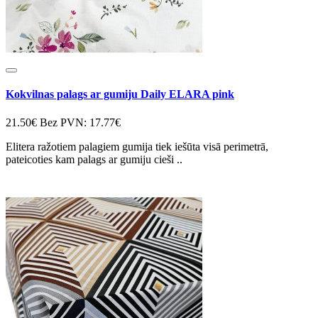
Kokvilnas palags ar gumiju Daily ELARA pink
21.50€
Bez PVN: 17.77€
Elitera ražotiem palagiem gumija tiek iešūta visā perimetrā,
pateicoties kam palags ar gumiju cieši ..