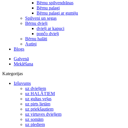
Bērnu spilvendrānas
Bērnu palagi
Bērnu palagi ar gumiju
Spilveni un segas
Bērnu dvieļi
dvieļi ar kapuci
pončo dvieļi
Bērnu halāti
Autiņi
Blogs
Galvenā
Meklēšana
Kategorijas
Izšuvums
uz dvieļiem
uz HALĀTIEM
uz gultas veļas
uz pirts lietām
uz priekšautiem
uz virtuves dvieļiem
uz somām
uz plediem