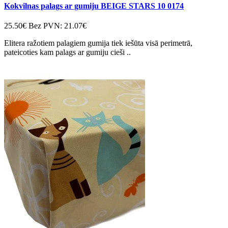
Kokvilnas palags ar gumiju BEIGE STARS 10 0174
25.50€
Bez PVN: 21.07€
Elitera ražotiem palagiem gumija tiek iešūta visā perimetrā,
pateicoties kam palags ar gumiju cieši ..