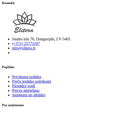
Kontakti
Saules iela 70, Daugavpils, LV-5401
(+371) 25771107
info@elitera.lv
Papildus
​Privātuma politika
Preču iegādes noteikumi
Piegādes veidi
Preces atgriešana
Jautājumi un atbildes
Par uzņēmumu