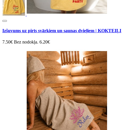
Izšuvums uz pirts svārkiem un saunas dvieļiem | KOKTEIĻI
7.50€
Bez nodokļa. 6.20€