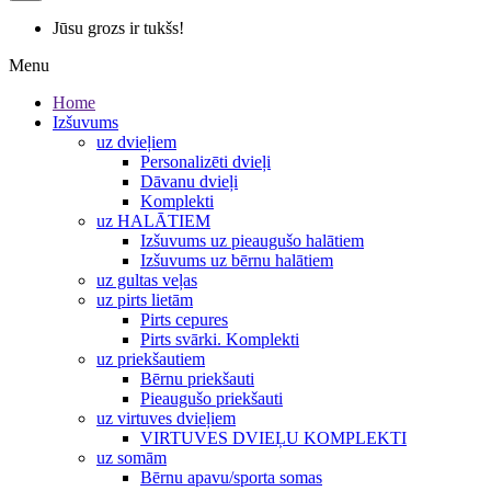
Jūsu grozs ir tukšs!
Menu
Home
Izšuvums
uz dvieļiem
Personalizēti dvieļi
Dāvanu dvieļi
Komplekti
uz HALĀTIEM
Izšuvums uz pieaugušo halātiem
Izšuvums uz bērnu halātiem
uz gultas veļas
uz pirts lietām
Pirts cepures
Pirts svārki. Komplekti
uz priekšautiem
Bērnu priekšauti
Pieaugušo priekšauti
uz virtuves dvieļiem
VIRTUVES DVIEĻU KOMPLEKTI
uz somām
Bērnu apavu/sporta somas