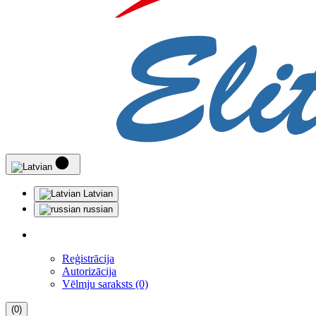
Latvian
russian
Reģistrācija
Autorizācija
Vēlmju saraksts (0)
(0)