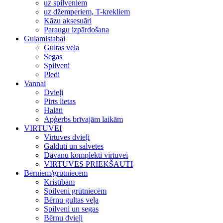
uz spilveniem
uz džemperiem, T-krekliem
Kāzu aksesuāri
Paraugu izpārdošana
Guļamistabai
Gultas veļa
Segas
Spilveni
Pledi
Vannai
Dvieļi
Pirts lietas
Halāti
Apģerbs brīvajām laikām
VIRTUVEI
Virtuves dvieļi
Galduti un salvetes
Dāvanu komplekti virtuvei
VIRTUVES PRIEKŠAUTI
Bērniem/grūtniecēm
Kristībām
Spilveni grūtniecēm
Bērnu gultas veļa
Spilveni un segas
Bērnu dvieļi