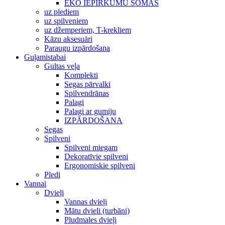
EKO IEPIRKUMU SOMAS
uz plediem
uz spilveniem
uz džemperiem, T-krekliem
Kāzu aksesuāri
Paraugu izpārdošana
Guļamistabai
Gultas veļa
Komplekti
Segas pārvalki
Spilvendrānas
Palagi
Palagi ar gumiju
IZPĀRDOŠANA
Segas
Spilveni
Spilveni miegam
Dekoratīvie spilveni
Ergonomiskie spilveni
Pledi
Vannai
Dvieļi
Vannas dvieļi
Mātu dvieli (turbāni)
Pludmales dvieļi