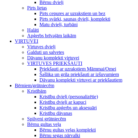
Bērnu dvieļi
Pirts lietas
Pirts cepures ar uzrakstiem un bez
Pirts svārki, saunas dvieļi, komplekti
Matu dvieļi, turbāni
Halāti
Apģerbs brīvajām laikām
VIRTUVEI
Virtuves dvieļi
Galduti un salvetes
Dāvanu komplekti virtuvei
VIRTUVES PRIEKŠAUTI
Priekšauti ar uzrakstiem Māmmai/Omei
Šašlika un grila priekšauti ar izšuvumiem
Dāvanu komplekti virtuvei ar priekšautiem
Bērniem/grūtniecēm
Kristībām
Kristību dvieļi (personalizētie)
Kristību dvieļi ar kapuci
Kristību apģerbs un aksesuāri
Kristību dāvanas
Spilveni grūtniecēm
Bērnu gultas veļa
Bērnu gultas veļas komplekti
Bērnu segas pārvalki