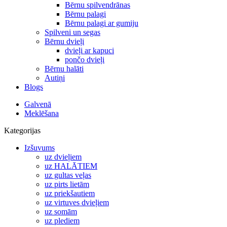
Bērnu spilvendrānas
Bērnu palagi
Bērnu palagi ar gumiju
Spilveni un segas
Bērnu dvieļi
dvieļi ar kapuci
pončo dvieļi
Bērnu halāti
Autiņi
Blogs
Galvenā
Meklēšana
Kategorijas
Izšuvums
uz dvieļiem
uz HALĀTIEM
uz gultas veļas
uz pirts lietām
uz priekšautiem
uz virtuves dvieļiem
uz somām
uz plediem