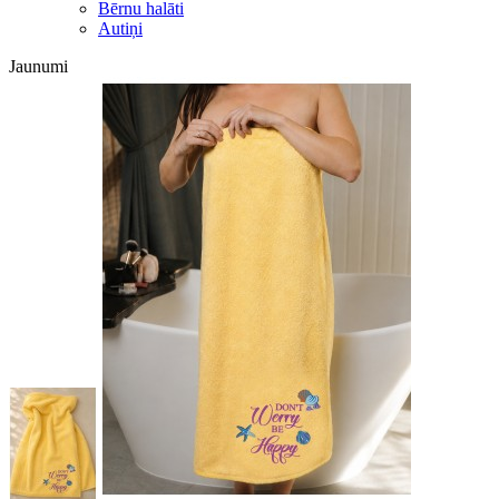
Bērnu halāti
Autiņi
Jaunumi