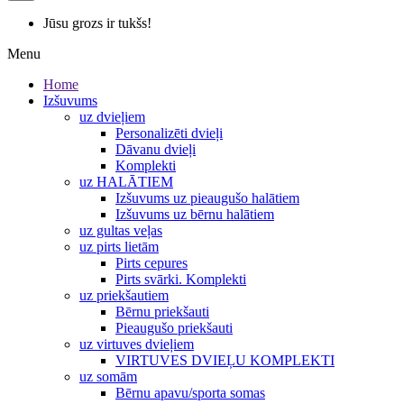
Jūsu grozs ir tukšs!
Menu
Home
Izšuvums
uz dvieļiem
Personalizēti dvieļi
Dāvanu dvieļi
Komplekti
uz HALĀTIEM
Izšuvums uz pieaugušo halātiem
Izšuvums uz bērnu halātiem
uz gultas veļas
uz pirts lietām
Pirts cepures
Pirts svārki. Komplekti
uz priekšautiem
Bērnu priekšauti
Pieaugušo priekšauti
uz virtuves dvieļiem
VIRTUVES DVIEĻU KOMPLEKTI
uz somām
Bērnu apavu/sporta somas