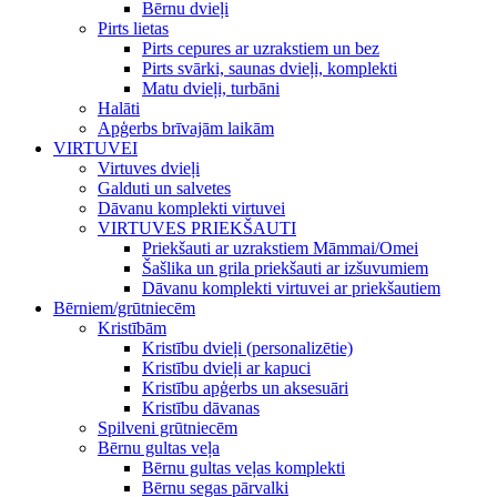
Bērnu dvieļi
Pirts lietas
Pirts cepures ar uzrakstiem un bez
Pirts svārki, saunas dvieļi, komplekti
Matu dvieļi, turbāni
Halāti
Apģerbs brīvajām laikām
VIRTUVEI
Virtuves dvieļi
Galduti un salvetes
Dāvanu komplekti virtuvei
VIRTUVES PRIEKŠAUTI
Priekšauti ar uzrakstiem Māmmai/Omei
Šašlika un grila priekšauti ar izšuvumiem
Dāvanu komplekti virtuvei ar priekšautiem
Bērniem/grūtniecēm
Kristībām
Kristību dvieļi (personalizētie)
Kristību dvieļi ar kapuci
Kristību apģerbs un aksesuāri
Kristību dāvanas
Spilveni grūtniecēm
Bērnu gultas veļa
Bērnu gultas veļas komplekti
Bērnu segas pārvalki