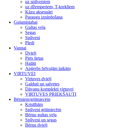
uz spilveniem
uz džemperiem, T-krekliem
Kāzu aksesuāri
Paraugu izpārdošana
Guļamistabai
Gultas veļa
Segas
Spilveni
Pledi
Vannai
Dvieļi
Pirts lietas
Halāti
Apģerbs brīvajām laikām
VIRTUVEI
Virtuves dvieļi
Galduti un salvetes
Dāvanu komplekti virtuvei
VIRTUVES PRIEKŠAUTI
Bērniem/grūtniecēm
Kristībām
Spilveni grūtniecēm
Bērnu gultas veļa
Spilveni un segas
Bērnu dvieļi