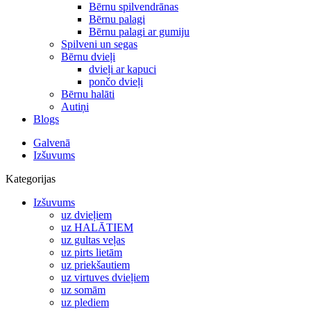
Bērnu spilvendrānas
Bērnu palagi
Bērnu palagi ar gumiju
Spilveni un segas
Bērnu dvieļi
dvieļi ar kapuci
pončo dvieļi
Bērnu halāti
Autiņi
Blogs
Galvenā
Izšuvums
Kategorijas
Izšuvums
uz dvieļiem
uz HALĀTIEM
uz gultas veļas
uz pirts lietām
uz priekšautiem
uz virtuves dvieļiem
uz somām
uz plediem