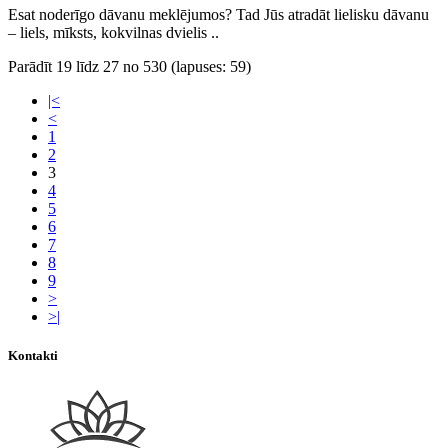
Esat noderīgo dāvanu meklējumos? Tad Jūs atradāt lielisku dāvanu
– liels, mīksts, kokvilnas dvielis ..
Parādīt 19 līdz 27 no 530 (lapuses: 59)
|<
<
1
2
3
4
5
6
7
8
9
>
>|
Kontakti