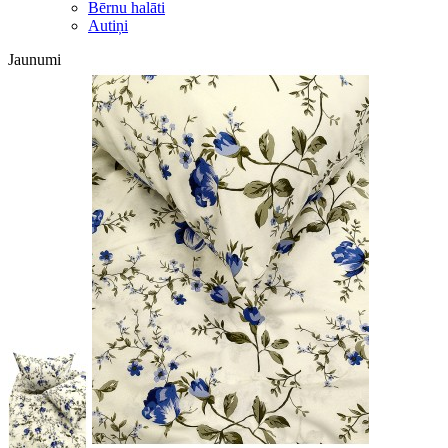
Bērnu halāti
Autiņi
Jaunumi