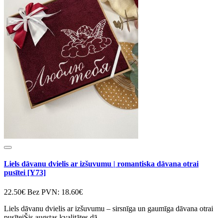
Liels dāvanu dvielis ar izšuvumu | romantiska dāvana otrai
pusītei [Y73]
22.50€
Bez PVN: 18.60€
Liels dāvanu dvielis ar izšuvumu – sirsnīga un gaumīga dāvana otrai
pusīteiŠis augstas kvalitātes dā..