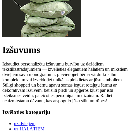
Izšuvums
Izbaudiet personalizētu izšuvumu burvību uz dažādiem
tekstilizstrādājumiem — izvēlieties elegantiem halātiem un mīkstiem
dvieļiem savu monogrammu, pievienojiet bērna vārdu kristību
komplektam vai izveidojiet unikālas pirts lietas ar jūsu simboliem.
Stilīgi shopperi un bērnu apavu somas iegūst rotaļīgu šarmu ar
dekoratīvām izšuvēm, bet silti pledi un apģērbs kļūst par īstu
izteiksmes veidu, pateicoties personīgajam dizainam. Radiet
neaizmirstamu dāvanu, kas atspoguļo jūsu stilu un rūpes!
Izvēlaties kategoriju
uz dvieļiem
uz HALĀTIEM