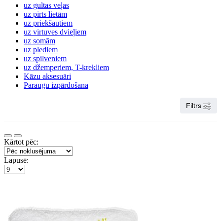
uz gultas veļas
uz pirts lietām
uz priekšautiem
uz virtuves dvieļiem
uz somām
uz plediem
uz spilveniem
uz džemperiem, T-krekliem
Kāzu aksesuāri
Paraugu izpārdošana
Filtrs
Kārtot pēc:
Lapusē: