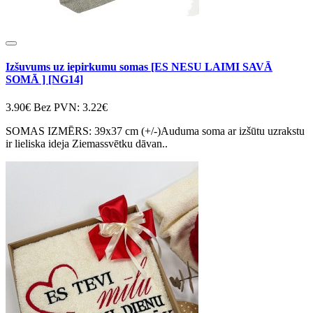
Izšuvums uz iepirkumu somas [ES NESU LAIMI SAVĀ
SOMĀ ] [NG14]
3.90€
Bez PVN: 3.22€
SOMAS IZMĒRS: 39x37 cm (+/-)Auduma soma ar izšūtu uzrakstu
ir lieliska ideja Ziemassvētku dāvan..