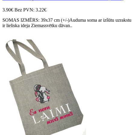
3.90€
Bez PVN: 3.22€
SOMAS IZMĒRS: 39x37 cm (+/-)Auduma soma ar izšūtu uzrakstu
ir lieliska ideja Ziemassvētku dāvan..