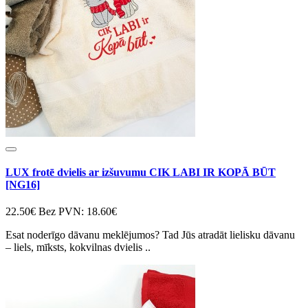
LUX frotē dvielis ar izšuvumu CIK LABI IR KOPĀ BŪT
[NG16]
22.50€
Bez PVN: 18.60€
Esat noderīgo dāvanu meklējumos? Tad Jūs atradāt lielisku dāvanu
– liels, mīksts, kokvilnas dvielis ..