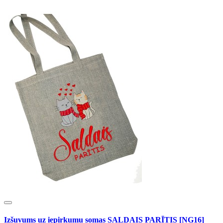
Izšuvums uz iepirkumu somas SALDAIS PARĪTIS [NG16]