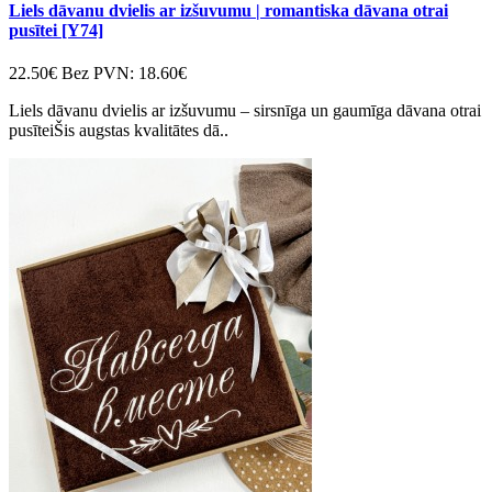
Liels dāvanu dvielis ar izšuvumu | romantiska dāvana otrai
pusītei [Y74]
22.50€
Bez PVN: 18.60€
Liels dāvanu dvielis ar izšuvumu – sirsnīga un gaumīga dāvana otrai
pusīteiŠis augstas kvalitātes dā..