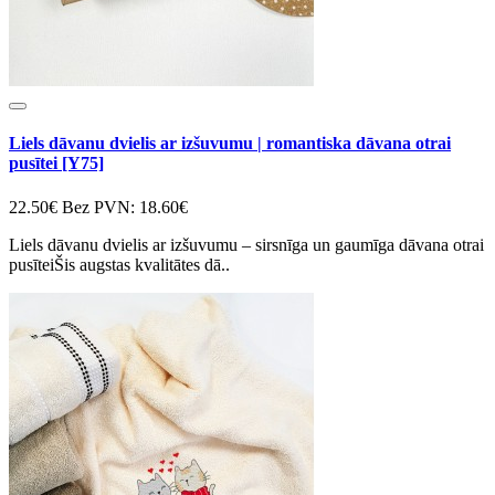
Liels dāvanu dvielis ar izšuvumu | romantiska dāvana otrai
pusītei [Y75]
22.50€
Bez PVN: 18.60€
Liels dāvanu dvielis ar izšuvumu – sirsnīga un gaumīga dāvana otrai
pusīteiŠis augstas kvalitātes dā..