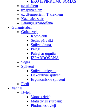
EKO IEPIRKUMU SOMAS
uz plediem
uz spilveniem
uz džemperiem, T-krekliem
Kāzu aksesuāri
Paraugu izpārdošana
Guļamistabai
Gultas veļa
Komplekti
Segas pārvalki
Spilvendrānas
Palagi
Palagi ar gumiju
IZPĀRDOŠANA
Segas
Spilveni
Spilveni miegam
Dekoratīvie spilveni
Ergonomiskie spilveni
Pledi
Vannai
Dvieļi
Vannas dvieļi
Mātu dvieli (turbāni)
Pludmales dvieļi