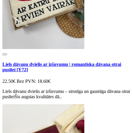
Liels dāvanu dvielis ar izšuvumu | romantiska dāvana otrai
pusītei [Y72]
22.50€
Bez PVN: 18.60€
Liels dāvanu dvielis ar izšuvumu – sirsnīga un gaumīga dāvana otrai
pusīteiŠis augstas kvalitātes dā..