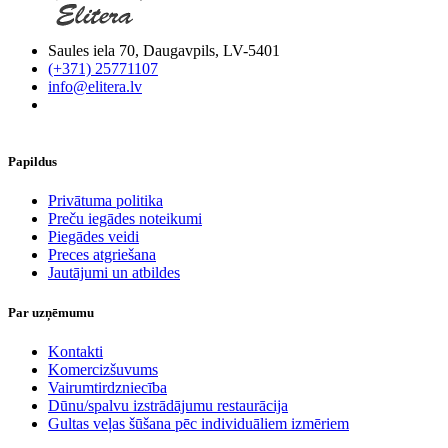
Saules iela 70, Daugavpils, LV-5401
(+371) 25771107
info@elitera.lv
Papildus
​Privātuma politika
Preču iegādes noteikumi
Piegādes veidi
Preces atgriešana
Jautājumi un atbildes
Par uzņēmumu
Kontakti
Komercizšuvums
Vairumtirdzniecība
Dūnu/spalvu izstrādājumu restaurācija
Gultas veļas šūšana pēc individuāliem izmēriem