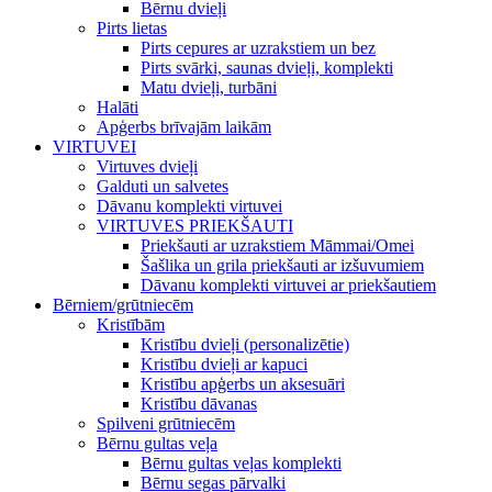
Bērnu dvieļi
Pirts lietas
Pirts cepures ar uzrakstiem un bez
Pirts svārki, saunas dvieļi, komplekti
Matu dvieļi, turbāni
Halāti
Apģerbs brīvajām laikām
VIRTUVEI
Virtuves dvieļi
Galduti un salvetes
Dāvanu komplekti virtuvei
VIRTUVES PRIEKŠAUTI
Priekšauti ar uzrakstiem Māmmai/Omei
Šašlika un grila priekšauti ar izšuvumiem
Dāvanu komplekti virtuvei ar priekšautiem
Bērniem/grūtniecēm
Kristībām
Kristību dvieļi (personalizētie)
Kristību dvieļi ar kapuci
Kristību apģerbs un aksesuāri
Kristību dāvanas
Spilveni grūtniecēm
Bērnu gultas veļa
Bērnu gultas veļas komplekti
Bērnu segas pārvalki