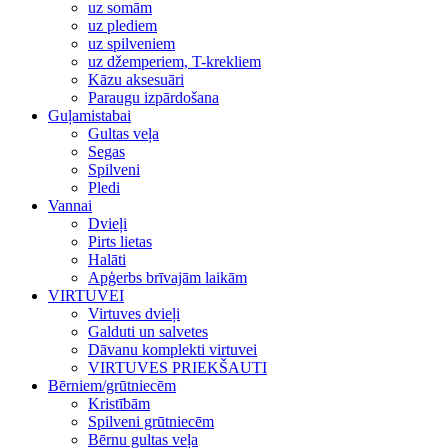
uz somām
uz plediem
uz spilveniem
uz džemperiem, T-krekliem
Kāzu aksesuāri
Paraugu izpārdošana
Guļamistabai
Gultas veļa
Segas
Spilveni
Pledi
Vannai
Dvieļi
Pirts lietas
Halāti
Apģerbs brīvajām laikām
VIRTUVEI
Virtuves dvieļi
Galduti un salvetes
Dāvanu komplekti virtuvei
VIRTUVES PRIEKŠAUTI
Bērniem/grūtniecēm
Kristībām
Spilveni grūtniecēm
Bērnu gultas veļa