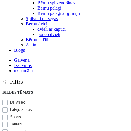
Bērnu spilvendrānas
Bērnu palagi
Bērnu palagi ar gumiju
Spilveni un segas
Bērnu dvieļi
dvieļi ar kapuci
pončo dvieļi
Bērnu halāti
Autiņi
Blogs
Galvenā
Izšuvums
uz somām
Filtrs
BILDES TĒMATS
Dzīvnieki
Latvju zīmes
Sports
Taureņi