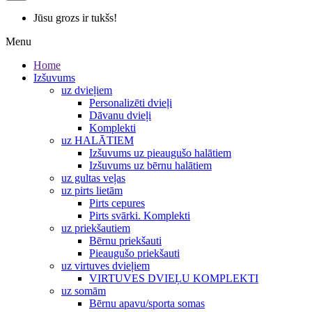
Jūsu grozs ir tukšs!
Menu
Home
Izšuvums
uz dvieļiem
Personalizēti dvieļi
Dāvanu dvieļi
Komplekti
uz HALĀTIEM
Izšuvums uz pieaugušo halātiem
Izšuvums uz bērnu halātiem
uz gultas veļas
uz pirts lietām
Pirts cepures
Pirts svārki. Komplekti
uz priekšautiem
Bērnu priekšauti
Pieaugušo priekšauti
uz virtuves dvieļiem
VIRTUVES DVIEĻU KOMPLEKTI
uz somām
Bērnu apavu/sporta somas