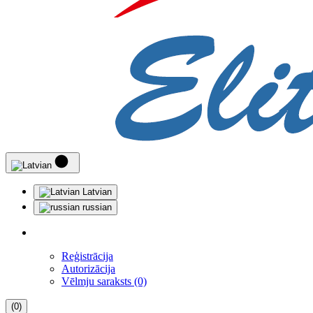
Latvian
russian
Reģistrācija
Autorizācija
Vēlmju saraksts (0)
(0)