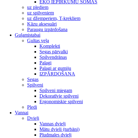
EKO IEPIRKUMU SOMAS
uz plediem
uz spilveniem
uz džemperiem, T-krekliem
Kāzu aksesuāri
Paraugu izpārdošana
Guļamistabai
Gultas veļa
Komplekti
Segas pārvalki
Spilvendrānas
Palagi
Palagi ar gumiju
IZPĀRDOŠANA
Segas
Spilveni
Spilveni miegam
Dekoratīvie spilveni
Ergonomiskie spilveni
Pledi
Vannai
Dvieļi
Vannas dvieļi
Mātu dvieli (turbāni)
Pludmales dvieļi