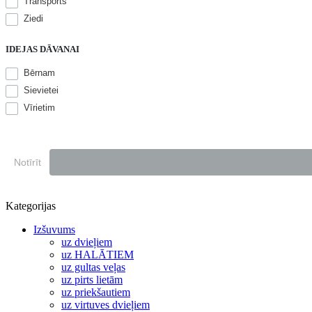
Transports
Ziedi
IDEJAS DĀVANAI
Bērnam
Sievietei
Vīrietim
Notīrīt
Kategorijas
Izšuvums
uz dvieļiem
uz HALĀTIEM
uz gultas veļas
uz pirts lietām
uz priekšautiem
uz virtuves dvieļiem