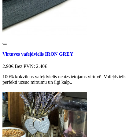
Virtuves vafeļdvielis IRON GREY
2.90€
Bez PVN: 2.40€
100% kokvilnas vafeļdvielis neaizvietojams virtuvē. Vafeļdvielis
perfekti uzsūc mitrumu un ilgi kalp..