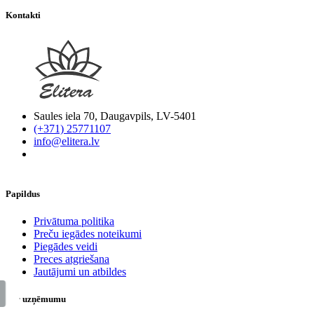
Kontakti
Saules iela 70, Daugavpils, LV-5401
(+371) 25771107
info@elitera.lv
Papildus
​Privātuma politika
Preču iegādes noteikumi
Piegādes veidi
Preces atgriešana
Jautājumi un atbildes
Par uzņēmumu