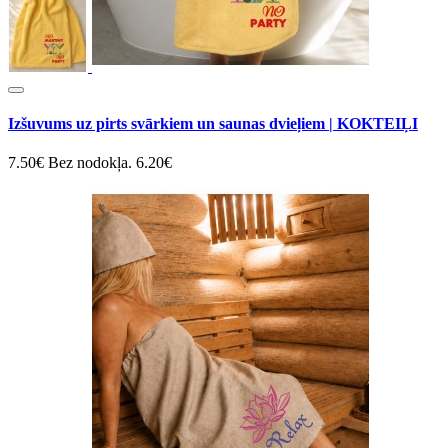
Izšuvums uz pirts svārkiem un saunas dvieļiem | KOKTEIĻI
7.50€
Bez nodokļa. 6.20€