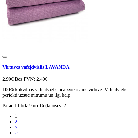
Virtuves vafeļdvielis LAVANDA
2.90€
Bez PVN: 2.40€
100% kokvilnas vafeļdvielis neaizvietojams virtuvē. Vafeļdvielis
perfekti uzsūc mitrumu un ilgi kalp..
Parādīt 1 līdz 9 no 16 (lapuses: 2)
1
2
>
>|