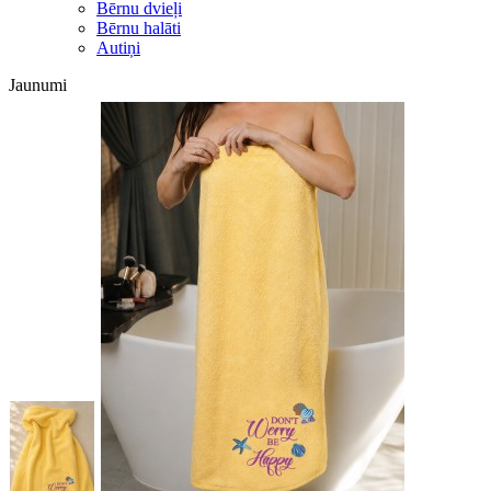
Bērnu dvieļi
Bērnu halāti
Autiņi
Jaunumi