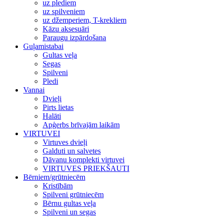
uz plediem
uz spilveniem
uz džemperiem, T-krekliem
Kāzu aksesuāri
Paraugu izpārdošana
Guļamistabai
Gultas veļa
Segas
Spilveni
Pledi
Vannai
Dvieļi
Pirts lietas
Halāti
Apģerbs brīvajām laikām
VIRTUVEI
Virtuves dvieļi
Galduti un salvetes
Dāvanu komplekti virtuvei
VIRTUVES PRIEKŠAUTI
Bērniem/grūtniecēm
Kristībām
Spilveni grūtniecēm
Bērnu gultas veļa
Spilveni un segas