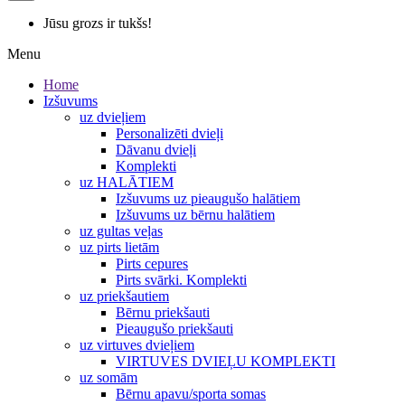
Jūsu grozs ir tukšs!
Menu
Home
Izšuvums
uz dvieļiem
Personalizēti dvieļi
Dāvanu dvieļi
Komplekti
uz HALĀTIEM
Izšuvums uz pieaugušo halātiem
Izšuvums uz bērnu halātiem
uz gultas veļas
uz pirts lietām
Pirts cepures
Pirts svārki. Komplekti
uz priekšautiem
Bērnu priekšauti
Pieaugušo priekšauti
uz virtuves dvieļiem
VIRTUVES DVIEĻU KOMPLEKTI
uz somām
Bērnu apavu/sporta somas