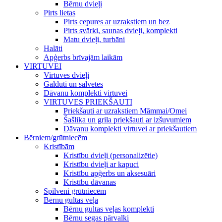
Bērnu dvieļi
Pirts lietas
Pirts cepures ar uzrakstiem un bez
Pirts svārki, saunas dvieļi, komplekti
Matu dvieļi, turbāni
Halāti
Apģerbs brīvajām laikām
VIRTUVEI
Virtuves dvieļi
Galduti un salvetes
Dāvanu komplekti virtuvei
VIRTUVES PRIEKŠAUTI
Priekšauti ar uzrakstiem Māmmai/Omei
Šašlika un grila priekšauti ar izšuvumiem
Dāvanu komplekti virtuvei ar priekšautiem
Bērniem/grūtniecēm
Kristībām
Kristību dvieļi (personalizētie)
Kristību dvieļi ar kapuci
Kristību apģerbs un aksesuāri
Kristību dāvanas
Spilveni grūtniecēm
Bērnu gultas veļa
Bērnu gultas veļas komplekti
Bērnu segas pārvalki