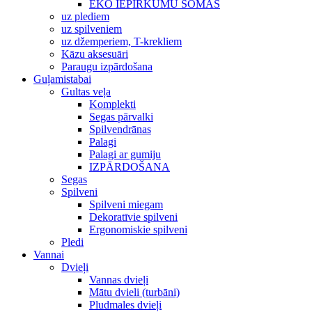
EKO IEPIRKUMU SOMAS
uz plediem
uz spilveniem
uz džemperiem, T-krekliem
Kāzu aksesuāri
Paraugu izpārdošana
Guļamistabai
Gultas veļa
Komplekti
Segas pārvalki
Spilvendrānas
Palagi
Palagi ar gumiju
IZPĀRDOŠANA
Segas
Spilveni
Spilveni miegam
Dekoratīvie spilveni
Ergonomiskie spilveni
Pledi
Vannai
Dvieļi
Vannas dvieļi
Mātu dvieli (turbāni)
Pludmales dvieļi