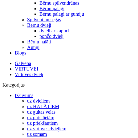
Bērnu spilvendrānas
Bērnu palagi
Bērnu palagi ar gumiju
Spilveni un segas
Bērnu dvieļi
dvieļi ar kapuci
pončo dvieļi
Bērnu halāti
Autiņi
Blogs
Galvenā
VIRTUVEI
Virtuves dvieļi
Kategorijas
Izšuvums
uz dvieļiem
uz HALĀTIEM
uz gultas veļas
uz pirts lietām
uz priekšautiem
uz virtuves dvieļiem
uz somām