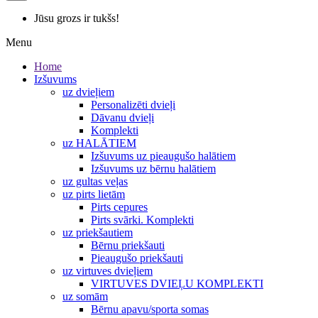
Jūsu grozs ir tukšs!
Menu
Home
Izšuvums
uz dvieļiem
Personalizēti dvieļi
Dāvanu dvieļi
Komplekti
uz HALĀTIEM
Izšuvums uz pieaugušo halātiem
Izšuvums uz bērnu halātiem
uz gultas veļas
uz pirts lietām
Pirts cepures
Pirts svārki. Komplekti
uz priekšautiem
Bērnu priekšauti
Pieaugušo priekšauti
uz virtuves dvieļiem
VIRTUVES DVIEĻU KOMPLEKTI
uz somām
Bērnu apavu/sporta somas