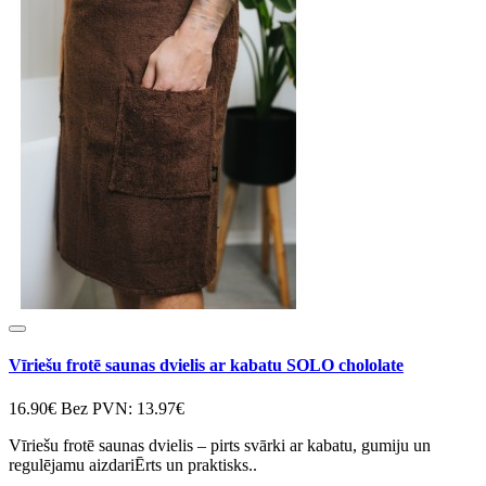
Vīriešu frotē saunas dvielis ar kabatu SOLO chololate
16.90€
Bez PVN: 13.97€
Vīriešu frotē saunas dvielis – pirts svārki ar kabatu, gumiju un
regulējamu aizdariĒrts un praktisks..