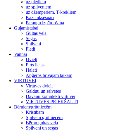
uz plediem
uz spilveniem
uz džemperiem, T-krekliem
Kāzu aksesuāri
Paraugu izpārdošana
Guļamistabai
Gultas veļa
Segas
Spilveni
Pledi
Vannai
Dvieļi
Pirts lietas
Halāti
Apģerbs brīvajām laikām
VIRTUVEI
Virtuves dvieļi
Galduti un salvetes
Dāvanu komplekti virtuvei
VIRTUVES PRIEKŠAUTI
Bērniem/grūtniecēm
Kristībām
Spilveni grūtniecēm
Bērnu gultas veļa
Spilveni un segas