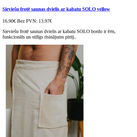
Sieviešu frotē saunas dvielis ar kabatu SOLO yellow
16.90€
Bez PVN: 13.97€
Sieviešu frotē saunas dvielis ar kabatu SOLO bordo ir ērts,
funkcionāls un stilīgs risinājums pirtij..