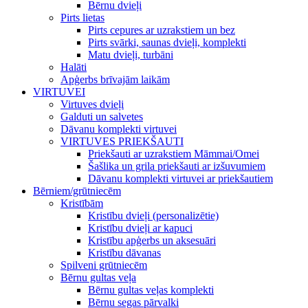
Bērnu dvieļi
Pirts lietas
Pirts cepures ar uzrakstiem un bez
Pirts svārki, saunas dvieļi, komplekti
Matu dvieļi, turbāni
Halāti
Apģerbs brīvajām laikām
VIRTUVEI
Virtuves dvieļi
Galduti un salvetes
Dāvanu komplekti virtuvei
VIRTUVES PRIEKŠAUTI
Priekšauti ar uzrakstiem Māmmai/Omei
Šašlika un grila priekšauti ar izšuvumiem
Dāvanu komplekti virtuvei ar priekšautiem
Bērniem/grūtniecēm
Kristībām
Kristību dvieļi (personalizētie)
Kristību dvieļi ar kapuci
Kristību apģerbs un aksesuāri
Kristību dāvanas
Spilveni grūtniecēm
Bērnu gultas veļa
Bērnu gultas veļas komplekti
Bērnu segas pārvalki