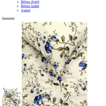
Bērnu dvieļi
Bērnu halāti
Autiņi
Jaunumi