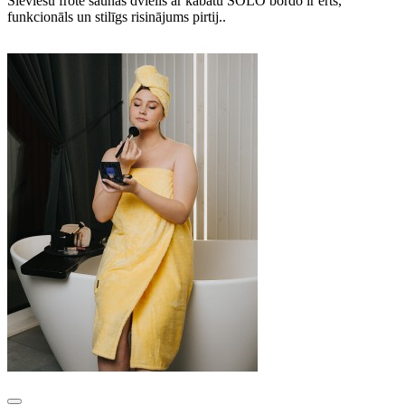
Sieviešu frotē saunas dvielis ar kabatu SOLO bordo ir ērts,
funkcionāls un stilīgs risinājums pirtij..