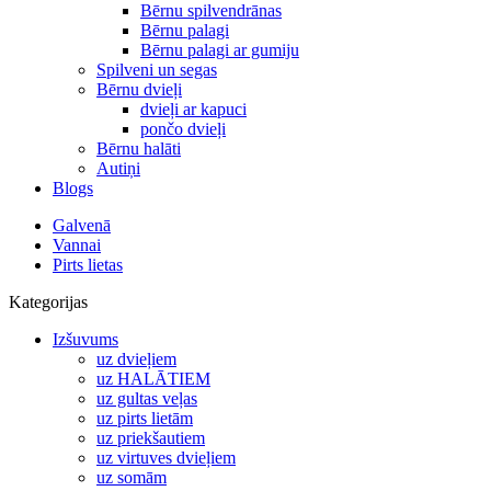
Bērnu spilvendrānas
Bērnu palagi
Bērnu palagi ar gumiju
Spilveni un segas
Bērnu dvieļi
dvieļi ar kapuci
pončo dvieļi
Bērnu halāti
Autiņi
Blogs
Galvenā
Vannai
Pirts lietas
Kategorijas
Izšuvums
uz dvieļiem
uz HALĀTIEM
uz gultas veļas
uz pirts lietām
uz priekšautiem
uz virtuves dvieļiem
uz somām