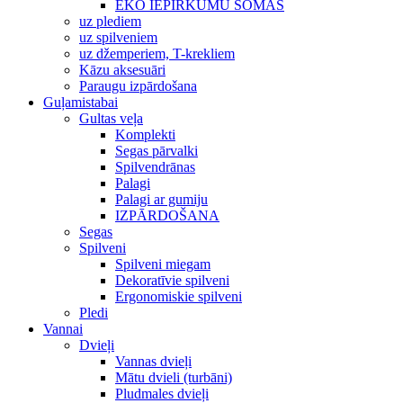
EKO IEPIRKUMU SOMAS
uz plediem
uz spilveniem
uz džemperiem, T-krekliem
Kāzu aksesuāri
Paraugu izpārdošana
Guļamistabai
Gultas veļa
Komplekti
Segas pārvalki
Spilvendrānas
Palagi
Palagi ar gumiju
IZPĀRDOŠANA
Segas
Spilveni
Spilveni miegam
Dekoratīvie spilveni
Ergonomiskie spilveni
Pledi
Vannai
Dvieļi
Vannas dvieļi
Mātu dvieli (turbāni)
Pludmales dvieļi