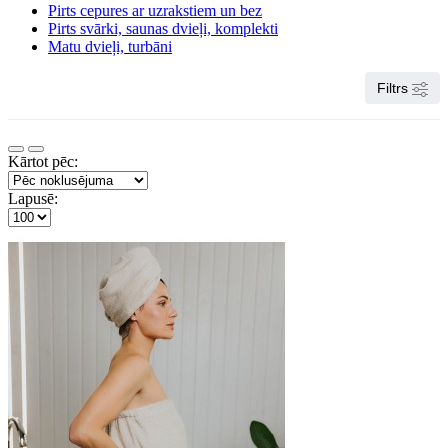
Pirts cepures ar uzrakstiem un bez
Pirts svārki, saunas dvieļi, komplekti
Matu dvieļi, turbāni
Filtrs
Kārtot pēc:
Lapusē: