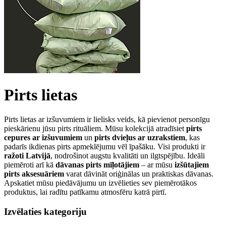
Pirts lietas
Pirts lietas ar izšuvumiem ir lielisks veids, kā pievienot personīgu
pieskārienu jūsu pirts rituāliem. Mūsu kolekcijā atradīsiet
pirts
cepures ar izšuvumiem
un
pirts dvieļus ar uzrakstiem
, kas
padarīs ikdienas pirts apmeklējumu vēl īpašāku. Visi produkti ir
ražoti Latvijā
, nodrošinot augstu kvalitāti un ilgtspējību. Ideāli
piemēroti arī kā
dāvanas pirts mīļotājiem
– ar mūsu
izšūtajiem
pirts aksesuāriem
varat dāvināt oriģinālas un praktiskas dāvanas.
Apskatiet mūsu piedāvājumu un izvēlieties sev piemērotākos
produktus, lai radītu patīkamu atmosfēru katrā pirtī.
Izvēlaties kategoriju