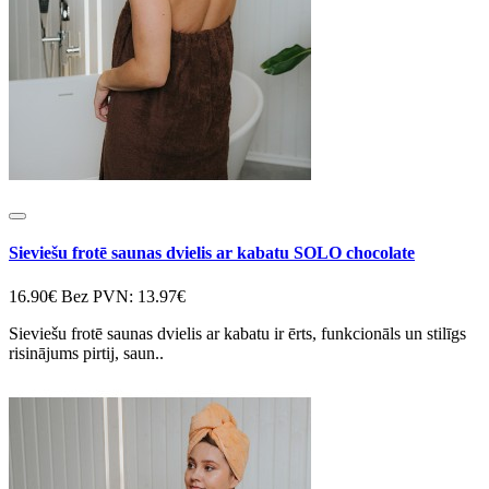
Sieviešu frotē saunas dvielis ar kabatu SOLO chocolate
16.90€
Bez PVN: 13.97€
Sieviešu frotē saunas dvielis ar kabatu ir ērts, funkcionāls un stilīgs
risinājums pirtij, saun..