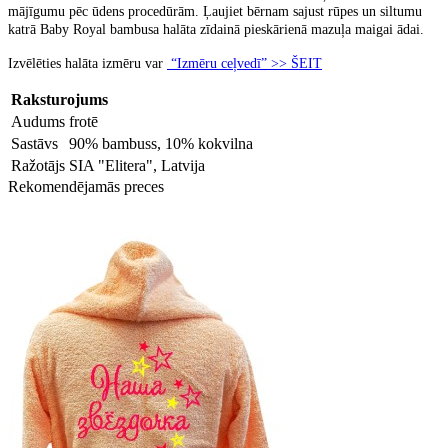
mājīgumu pēc ūdens procedūrām. Ļaujiet bērnam sajust rūpes un siltumu
katrā Baby Royal bambusa halāta zīdainā pieskārienā mazuļa maigai ādai.
Izvēlēties halāta izmēru var
“Izmēru ceļvedī” >> ŠEIT
Raksturojums
Audums
frotē
Sastāvs
90% bambuss, 10% kokvilna
Ražotājs
SIA "Elitera", Latvija
Rekomendējamās preces