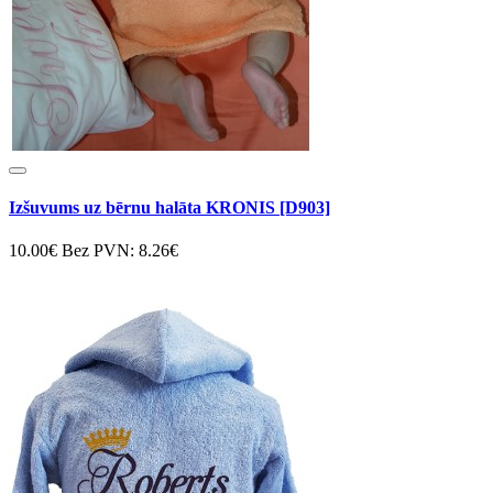
Izšuvums uz bērnu halāta KRONIS [D903]
10.00€
Bez PVN: 8.26€