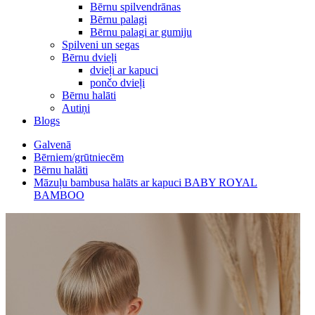
Bērnu spilvendrānas
Bērnu palagi
Bērnu palagi ar gumiju
Spilveni un segas
Bērnu dvieļi
dvieļi ar kapuci
pončo dvieļi
Bērnu halāti
Autiņi
Blogs
Galvenā
Bērniem/grūtniecēm
Bērnu halāti
Māzuļu bambusa halāts ar kapuci BABY ROYAL
BAMBOO