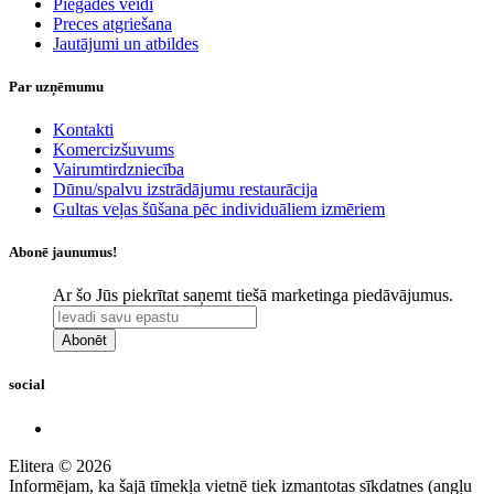
Piegādes veidi
Preces atgriešana
Jautājumi un atbildes
Par uzņēmumu
Kontakti
Komercizšuvums
Vairumtirdzniecība
Dūnu/spalvu izstrādājumu restaurācija
Gultas veļas šūšana pēc individuāliem izmēriem
Abonē jaunumus!
Ar šo Jūs piekrītat saņemt tiešā marketinga piedāvājumus.
Abonēt
social
Elitera © 2026
Informējam, ka šajā tīmekļa vietnē tiek izmantotas sīkdatnes (angļu