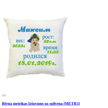
Bērna metrikas Izšuvums uz spilvena [METR5]