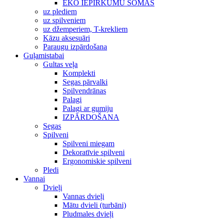
EKO IEPIRKUMU SOMAS
uz plediem
uz spilveniem
uz džemperiem, T-krekliem
Kāzu aksesuāri
Paraugu izpārdošana
Guļamistabai
Gultas veļa
Komplekti
Segas pārvalki
Spilvendrānas
Palagi
Palagi ar gumiju
IZPĀRDOŠANA
Segas
Spilveni
Spilveni miegam
Dekoratīvie spilveni
Ergonomiskie spilveni
Pledi
Vannai
Dvieļi
Vannas dvieļi
Mātu dvieli (turbāni)
Pludmales dvieļi