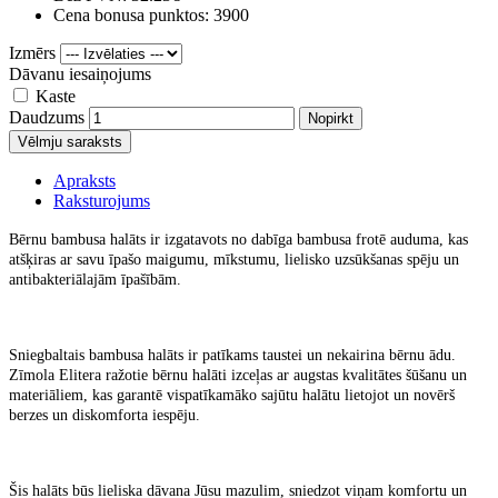
Cena bonusa punktos: 3900
Izmērs
Dāvanu iesaiņojums
Kaste
Daudzums
Nopirkt
Vēlmju saraksts
Apraksts
Raksturojums
Bērnu bambusa halāts ir izgatavots no dabīga bambusa frotē auduma, kas
atšķiras ar savu īpašo maigumu, mīkstumu, lielisko uzsūkšanas spēju un
antibakteriālajām īpašībām.
Sniegbaltais bambusa halāts ir patīkams taustei un nekairina bērnu ādu.
Zīmola Elitera ražotie bērnu halāti izceļas ar augstas kvalitātes šūšanu un
materiāliem, kas garantē vispatīkamāko sajūtu halātu lietojot un novērš
berzes un diskomforta iespēju.
Šis halāts būs lieliska dāvana Jūsu mazulim, sniedzot viņam komfortu un