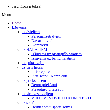
Jūsu grozs ir tukšs!
Menu
Home
Izšuvums
uz dvieļiem
Personalizēti dvieļi
Dāvanu dvieļi
Komplekti
uz HALĀTIEM
Izšuvums uz pieaugušo halātiem
Izšuvums uz bērnu halātiem
uz gultas veļas
uz pirts lietām
Pirts cepures
Pirts svārki. Komplekti
uz priekšautiem
Bērnu priekšauti
Pieaugušo priekšauti
uz virtuves dvieļiem
VIRTUVES DVIEĻU KOMPLEKTI
uz somām
Bērnu apavu/sporta somas