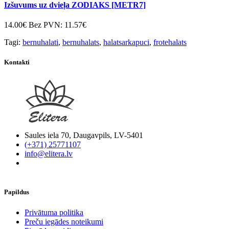
Izšuvums uz dvieļa ZODIAKS [METR7]
14.00€
Bez PVN: 11.57€
Tagi:
bernuhalati
,
bernuhalats
,
halatsarkapuci
,
frotehalats
Kontakti
Saules iela 70, Daugavpils, LV-5401
(+371) 25771107
info@elitera.lv
Papildus
​Privātuma politika
Preču iegādes noteikumi