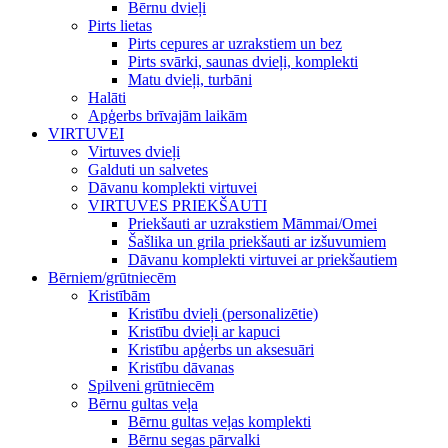
Bērnu dvieļi
Pirts lietas
Pirts cepures ar uzrakstiem un bez
Pirts svārki, saunas dvieļi, komplekti
Matu dvieļi, turbāni
Halāti
Apģerbs brīvajām laikām
VIRTUVEI
Virtuves dvieļi
Galduti un salvetes
Dāvanu komplekti virtuvei
VIRTUVES PRIEKŠAUTI
Priekšauti ar uzrakstiem Māmmai/Omei
Šašlika un grila priekšauti ar izšuvumiem
Dāvanu komplekti virtuvei ar priekšautiem
Bērniem/grūtniecēm
Kristībām
Kristību dvieļi (personalizētie)
Kristību dvieļi ar kapuci
Kristību apģerbs un aksesuāri
Kristību dāvanas
Spilveni grūtniecēm
Bērnu gultas veļa
Bērnu gultas veļas komplekti
Bērnu segas pārvalki