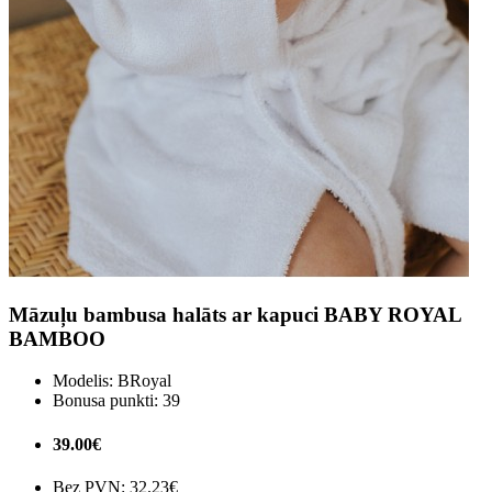
Māzuļu bambusa halāts ar kapuci BABY ROYAL
BAMBOO
Modelis:
BRoyal
Bonusa punkti:
39
39.00€
Bez PVN:
32.23€