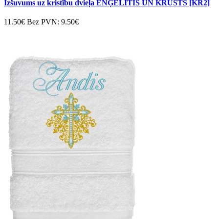
Izšuvums uz kristību dvieļa ENĢELĪTIS UN KRUSTS [KR2]
11.50€
Bez PVN: 9.50€