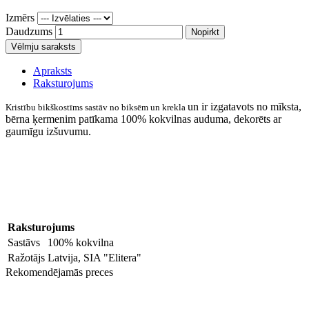
Izmērs
Daudzums
Nopirkt
Vēlmju saraksts
Apraksts
Raksturojums
un ir izgatavots no mīksta,
Kristību bikškostīms sastāv no biksēm un krekla
bērna ķermenim patīkama 100% kokvilnas auduma, dekorēts ar
gaumīgu izšuvumu.
Raksturojums
Sastāvs
100% kokvilna
Ražotājs
Latvija, SIA "Elitera"
Rekomendējamās preces