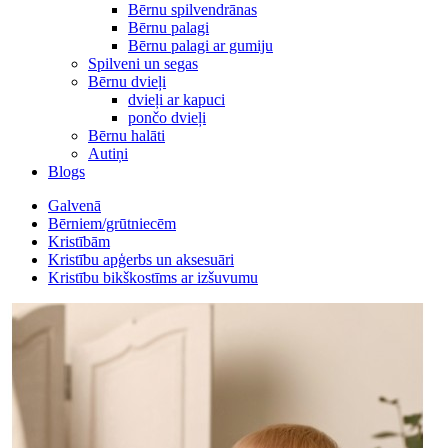
Bērnu spilvendrānas
Bērnu palagi
Bērnu palagi ar gumiju
Spilveni un segas
Bērnu dvieļi
dvieļi ar kapuci
pončo dvieļi
Bērnu halāti
Autiņi
Blogs
Galvenā
Bērniem/grūtniecēm
Kristībām
Kristību apģerbs un aksesuāri
Kristību bikškostīms ar izšuvumu