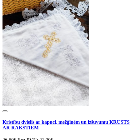
Kristību dvielis ar kapuci, mežģīnēm un izšuvumu KRUSTS
AR RAKSTIEM
26.50€
Bez PVN: 21.90€