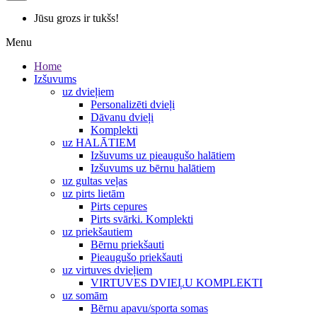
Jūsu grozs ir tukšs!
Menu
Home
Izšuvums
uz dvieļiem
Personalizēti dvieļi
Dāvanu dvieļi
Komplekti
uz HALĀTIEM
Izšuvums uz pieaugušo halātiem
Izšuvums uz bērnu halātiem
uz gultas veļas
uz pirts lietām
Pirts cepures
Pirts svārki. Komplekti
uz priekšautiem
Bērnu priekšauti
Pieaugušo priekšauti
uz virtuves dvieļiem
VIRTUVES DVIEĻU KOMPLEKTI
uz somām
Bērnu apavu/sporta somas