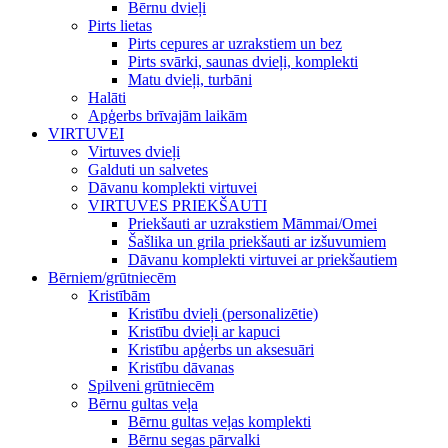
Bērnu dvieļi
Pirts lietas
Pirts cepures ar uzrakstiem un bez
Pirts svārki, saunas dvieļi, komplekti
Matu dvieļi, turbāni
Halāti
Apģerbs brīvajām laikām
VIRTUVEI
Virtuves dvieļi
Galduti un salvetes
Dāvanu komplekti virtuvei
VIRTUVES PRIEKŠAUTI
Priekšauti ar uzrakstiem Māmmai/Omei
Šašlika un grila priekšauti ar izšuvumiem
Dāvanu komplekti virtuvei ar priekšautiem
Bērniem/grūtniecēm
Kristībām
Kristību dvieļi (personalizētie)
Kristību dvieļi ar kapuci
Kristību apģerbs un aksesuāri
Kristību dāvanas
Spilveni grūtniecēm
Bērnu gultas veļa
Bērnu gultas veļas komplekti
Bērnu segas pārvalki