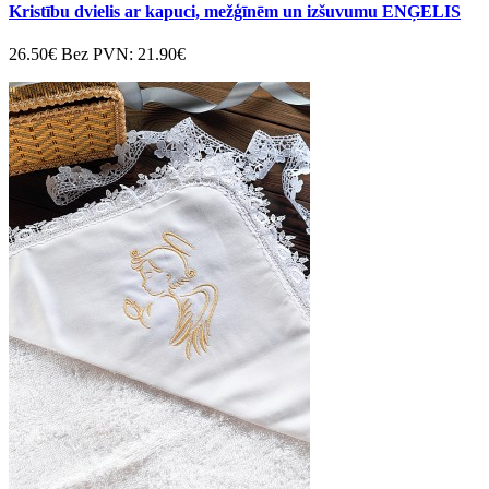
Kristību dvielis ar kapuci, mežģīnēm un izšuvumu ENĢELIS
26.50€
Bez PVN: 21.90€