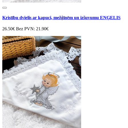
Kristību dvielis ar kapuci, mežģīnēm un izšuvumu ENĢELIS
26.50€
Bez PVN: 21.90€