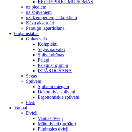
EKO IEPIRKUMU SOMAS
uz plediem
uz spilveniem
uz džemperiem, T-krekliem
Kāzu aksesuāri
Paraugu izpārdošana
Guļamistabai
Gultas veļa
Komplekti
Segas pārvalki
Spilvendrānas
Palagi
Palagi ar gumiju
IZPĀRDOŠANA
Segas
Spilveni
Spilveni miegam
Dekoratīvie spilveni
Ergonomiskie spilveni
Pledi
Vannai
Dvieļi
Vannas dvieļi
Mātu dvieli (turbāni)
Pludmales dvieļi