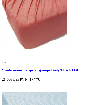
Vienkrāsains palags ar gumiju Daily TEA ROSE
21.50€
Bez PVN: 17.77€