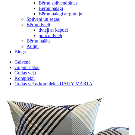
Bērnu spilvendrānas
Bērnu palagi
Bērnu palagi ar gumiju
Spilveni un segas
Bērnu dvieļi
dvieļi ar kapuci
pončo dvieļi
Bērnu halāti
Autiņi
Blogs
Galvenā
Guļamistabai
Gultas veļa
Komplekti
Gultas veļas komplekts DAILY MARTA