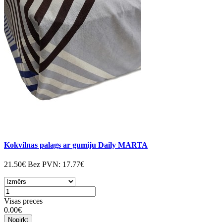
Kokvilnas palags ar gumiju Daily MARTA
21.50€
Bez PVN:
17.77€
Visas preces
0.00€
Nopirkt