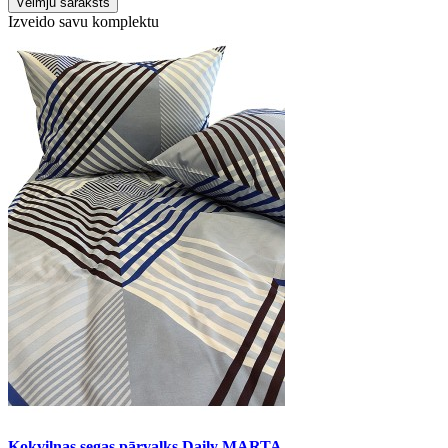
Vēlmju saraksts
Izveido savu komplektu
Kokvilnas segas pārvalks Daily MARTA