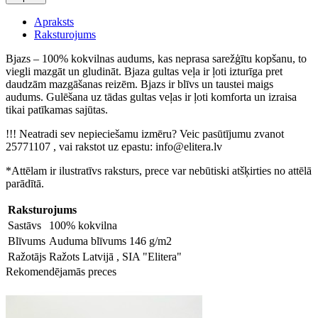
Apraksts
Raksturojums
Bjazs – 100% kokvilnas audums, kas neprasa sarežģītu kopšanu, to
viegli mazgāt un gludināt. Bjaza gultas veļa ir ļoti izturīga pret
daudzām mazgāšanas reizēm. Bjazs ir blīvs un taustei maigs
audums. Gulēšana uz tādas gultas veļas ir ļoti komforta un izraisa
tikai patīkamas sajūtas.
!!! Neatradi sev nepieciešamu izmēru? Veic pasūtījumu zvanot
25771107 , vai rakstot uz epastu: info@elitera.lv
*Attēlam ir ilustratīvs raksturs, prece var nebūtiski atšķirties no attēlā
parādītā.
Raksturojums
Sastāvs
100% kokvilna
Blīvums
Auduma blīvums 146 g/m2
Ražotājs
Ražots Latvijā , SIA "Elitera"
Rekomendējamās preces