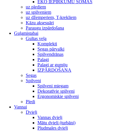
EKO IEPIRKUMU SOMAS
uz plediem
uz spilveniem
uz džemperiem, T-krekliem
Kāzu aksesuāri
Paraugu izpārdošana
Guļamistabai
Gultas veļa
Komplekti
Segas pārvalki
Spilvendrānas
Palagi
Palagi ar gumiju
IZPĀRDOŠANA
Segas
Spilveni
Spilveni miegam
Dekoratīvie spilveni
Ergonomiskie spilveni
Pledi
Vannai
Dvieļi
Vannas dvieļi
Mātu dvieli (turbāni)
Pludmales dvieļi