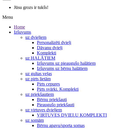
Jūsu grozs ir tukšs!
Menu
Home
Izšuvums
uz dvieļiem
Personalizēti dvieļi
Dāvanu dvieļi
Komplekti
uz HALĀTIEM
Izšuvums uz pieaugušo halātiem
Izšuvums uz bērnu halātiem
uz gultas veļas
uz pirts lietām
Pirts cepures
Pirts svārki. Komplekti
uz priekšautiem
Bērnu priekšauti
Pieaugušo priekšauti
uz virtuves dvieļiem
VIRTUVES DVIEĻU KOMPLEKTI
uz somām
Bērnu apavu/sporta somas