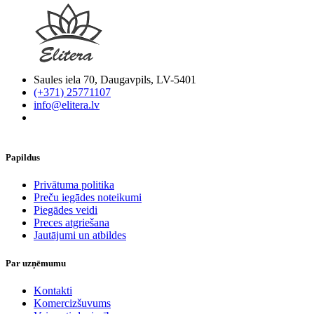
Saules iela 70, Daugavpils, LV-5401
(+371) 25771107
info@elitera.lv
Papildus
​Privātuma politika
Preču iegādes noteikumi
Piegādes veidi
Preces atgriešana
Jautājumi un atbildes
Par uzņēmumu
Kontakti
Komercizšuvums