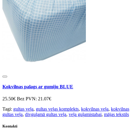
Kokvilnas palags ar gumiju BLUE
25.50€
Bez PVN: 21.07€
Tagi:
gultas veļa
,
gultas veļas komplekts
,
kokvilnas veļa
,
kokvilnas
gultas veļa
,
divguļamā gultas veļa
,
veļa guļamistabai
,
mājas tekstils
Kontakti