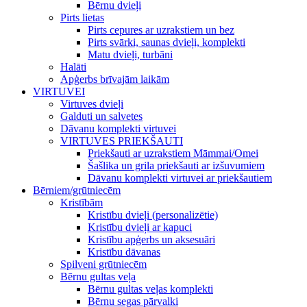
Bērnu dvieļi
Pirts lietas
Pirts cepures ar uzrakstiem un bez
Pirts svārki, saunas dvieļi, komplekti
Matu dvieļi, turbāni
Halāti
Apģerbs brīvajām laikām
VIRTUVEI
Virtuves dvieļi
Galduti un salvetes
Dāvanu komplekti virtuvei
VIRTUVES PRIEKŠAUTI
Priekšauti ar uzrakstiem Māmmai/Omei
Šašlika un grila priekšauti ar izšuvumiem
Dāvanu komplekti virtuvei ar priekšautiem
Bērniem/grūtniecēm
Kristībām
Kristību dvieļi (personalizētie)
Kristību dvieļi ar kapuci
Kristību apģerbs un aksesuāri
Kristību dāvanas
Spilveni grūtniecēm
Bērnu gultas veļa
Bērnu gultas veļas komplekti
Bērnu segas pārvalki