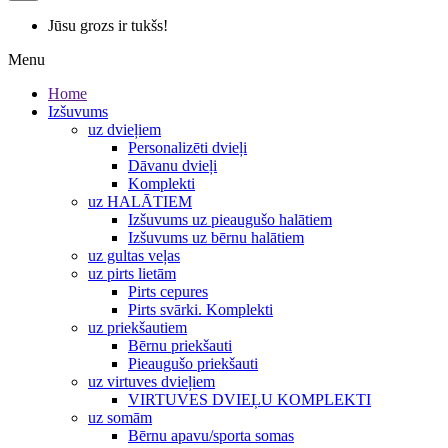
Jūsu grozs ir tukšs!
Menu
Home
Izšuvums
uz dvieļiem
Personalizēti dvieļi
Dāvanu dvieļi
Komplekti
uz HALĀTIEM
Izšuvums uz pieaugušo halātiem
Izšuvums uz bērnu halātiem
uz gultas veļas
uz pirts lietām
Pirts cepures
Pirts svārki. Komplekti
uz priekšautiem
Bērnu priekšauti
Pieaugušo priekšauti
uz virtuves dvieļiem
VIRTUVES DVIEĻU KOMPLEKTI
uz somām
Bērnu apavu/sporta somas