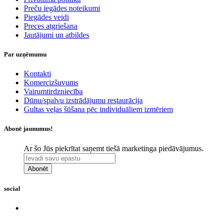
Preču iegādes noteikumi
Piegādes veidi
Preces atgriešana
Jautājumi un atbildes
Par uzņēmumu
Kontakti
Komercizšuvums
Vairumtirdzniecība
Dūnu/spalvu izstrādājumu restaurācija
Gultas veļas šūšana pēc individuāliem izmēriem
Abonē jaunumus!
Ar šo Jūs piekrītat saņemt tiešā marketinga piedāvājumus.
Abonēt
social