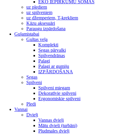
EKO IEPIRKUMU SOMAS
uz plediem
uz spilveniem
uz džemperiem, T-krekliem
Kāzu aksesuāri
Paraugu izpārdošana
Guļamistabai
Gultas veļa
Komplekti
Segas pārvalki
Spilvendrānas
Palagi
Palagi ar gumiju
IZPĀRDOŠANA
Segas
Spilveni
Spilveni miegam
Dekoratīvie spilveni
Ergonomiskie spilveni
Pledi
Vannai
Dvieļi
Vannas dvieļi
Mātu dvieli (turbāni)
Pludmales dvieļi