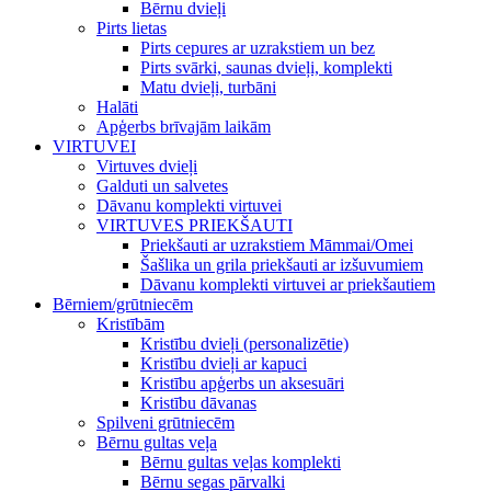
Bērnu dvieļi
Pirts lietas
Pirts cepures ar uzrakstiem un bez
Pirts svārki, saunas dvieļi, komplekti
Matu dvieļi, turbāni
Halāti
Apģerbs brīvajām laikām
VIRTUVEI
Virtuves dvieļi
Galduti un salvetes
Dāvanu komplekti virtuvei
VIRTUVES PRIEKŠAUTI
Priekšauti ar uzrakstiem Māmmai/Omei
Šašlika un grila priekšauti ar izšuvumiem
Dāvanu komplekti virtuvei ar priekšautiem
Bērniem/grūtniecēm
Kristībām
Kristību dvieļi (personalizētie)
Kristību dvieļi ar kapuci
Kristību apģerbs un aksesuāri
Kristību dāvanas
Spilveni grūtniecēm
Bērnu gultas veļa
Bērnu gultas veļas komplekti
Bērnu segas pārvalki