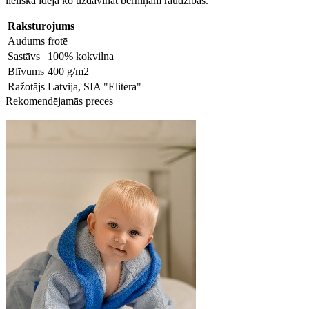
lieliska ideja ko uzdāvināt bērniņam raudzībās.
Raksturojums
Audums
frotē
Sastāvs
100% kokvilna
Blīvums
400 g/m2
Ražotājs
Latvija, SIA "Elitera"
Rekomendējamās preces