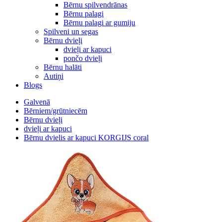
Bērnu spilvendrānas
Bērnu palagi
Bērnu palagi ar gumiju
Spilveni un segas
Bērnu dvieļi
dvieļi ar kapuci
pončo dvieļi
Bērnu halāti
Autiņi
Blogs
Galvenā
Bērniem/grūtniecēm
Bērnu dvieļi
dvieļi ar kapuci
Bērnu dvielis ar kapuci KORGIJS coral