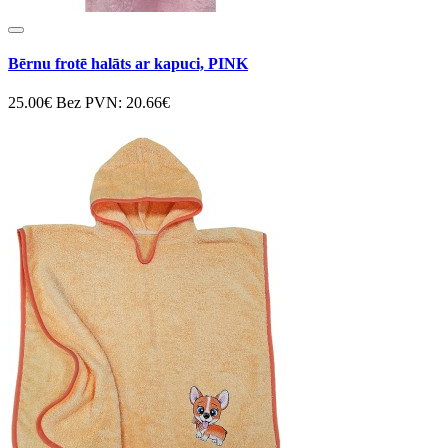
Bērnu frotē halāts ar kapuci, PINK
25.00€
Bez PVN: 20.66€