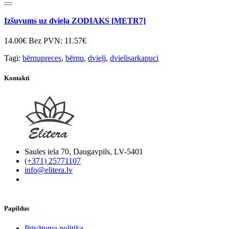
Izšuvums uz dvieļa ZODIAKS [METR7]
14.00€
Bez PVN: 11.57€
Tagi:
bērnupreces
,
bērnu
,
dvieļi
,
dvielisarkapuci
Kontakti
Saules iela 70, Daugavpils, LV-5401
(+371) 25771107
info@elitera.lv
Papildus
​Privātuma politika