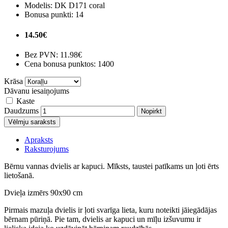
Modelis:
DK D171 coral
Bonusa punkti:
14
14.50€
Bez PVN:
11.98€
Cena bonusa punktos: 1400
Krāsa
Dāvanu iesaiņojums
Kaste
Daudzums
Nopirkt
Vēlmju saraksts
Apraksts
Raksturojums
Bērnu vannas dvielis ar kapuci. Mīksts, taustei patīkams un ļoti ērts
lietošanā.
Dvieļa izmērs 90x90 cm
Pirmais mazuļa dvielis ir ļoti svarīga lieta, kuru noteikti jāiegādājas
bērnam pūriņā. Pie tam, dvielis ar kapuci un mīļu izšuvumu ir