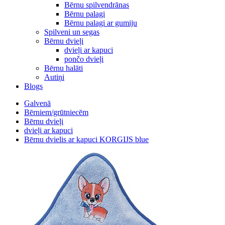
Bērnu spilvendrānas
Bērnu palagi
Bērnu palagi ar gumiju
Spilveni un segas
Bērnu dvieļi
dvieļi ar kapuci
pončo dvieļi
Bērnu halāti
Autiņi
Blogs
Galvenā
Bērniem/grūtniecēm
Bērnu dvieļi
dvieļi ar kapuci
Bērnu dvielis ar kapuci KORGIJS blue