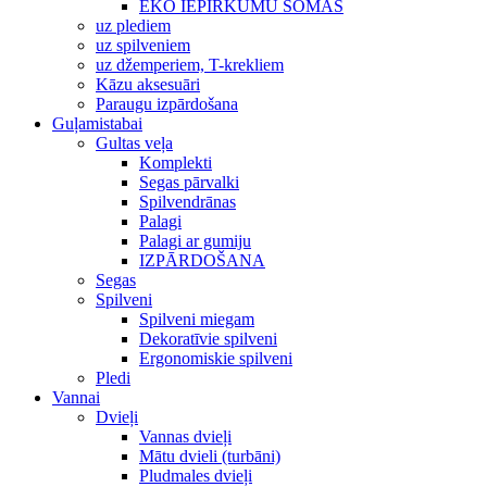
EKO IEPIRKUMU SOMAS
uz plediem
uz spilveniem
uz džemperiem, T-krekliem
Kāzu aksesuāri
Paraugu izpārdošana
Guļamistabai
Gultas veļa
Komplekti
Segas pārvalki
Spilvendrānas
Palagi
Palagi ar gumiju
IZPĀRDOŠANA
Segas
Spilveni
Spilveni miegam
Dekoratīvie spilveni
Ergonomiskie spilveni
Pledi
Vannai
Dvieļi
Vannas dvieļi
Mātu dvieli (turbāni)
Pludmales dvieļi