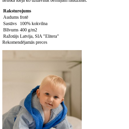
lieliska ideja ko uzdāvināt bērniņam raudzībās.
Raksturojums
Audums
frotē
Sastāvs
100% kokvilna
Blīvums
400 g/m2
Ražotājs
Latvija, SIA "Elitera"
Rekomendējamās preces