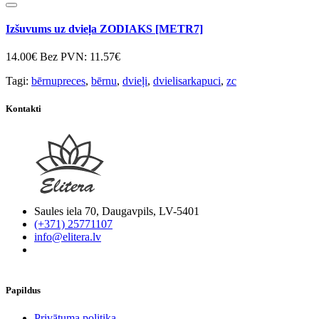
Izšuvums uz dvieļa ZODIAKS [METR7]
14.00€
Bez PVN: 11.57€
Tagi:
bērnupreces
,
bērnu
,
dvieļi
,
dvielisarkapuci
,
zc
Kontakti
Saules iela 70, Daugavpils, LV-5401
(+371) 25771107
info@elitera.lv
Papildus
​Privātuma politika