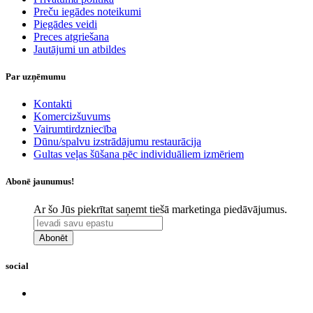
Preču iegādes noteikumi
Piegādes veidi
Preces atgriešana
Jautājumi un atbildes
Par uzņēmumu
Kontakti
Komercizšuvums
Vairumtirdzniecība
Dūnu/spalvu izstrādājumu restaurācija
Gultas veļas šūšana pēc individuāliem izmēriem
Abonē jaunumus!
Ar šo Jūs piekrītat saņemt tiešā marketinga piedāvājumus.
Abonēt
social