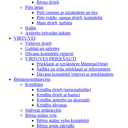
Bērnu dvieļi
Pirts lietas
Pirts cepures ar uzrakstiem un bez
Pirts svārki, saunas dvieļi, komplekti
Matu dvieļi, turbāni
Halāti
Apģerbs brīvajām laikām
VIRTUVEI
Virtuves dvieļi
Galduti un salvetes
Dāvanu komplekti virtuvei
VIRTUVES PRIEKŠAUTI
Priekšauti ar uzrakstiem Māmmai/Omei
Šašlika un grila priekšauti ar izšuvumiem
Dāvanu komplekti virtuvei ar priekšautiem
Bērniem/grūtniecēm
Kristībām
Kristību dvieļi (personalizētie)
Kristību dvieļi ar kapuci
Kristību apģerbs un aksesuāri
Kristību dāvanas
Spilveni grūtniecēm
Bērnu gultas veļa
Bērnu gultas veļas komplekti
Bērnu segas pārvalki