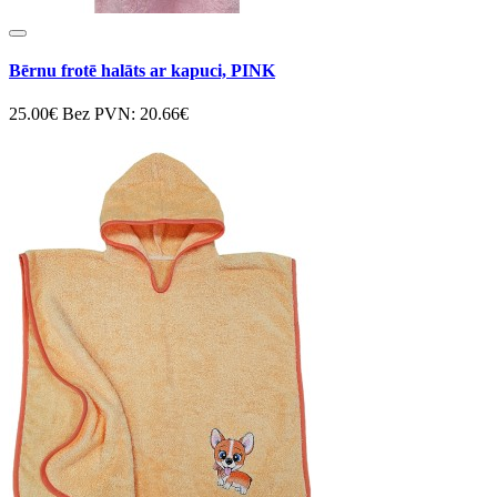
Bērnu frotē halāts ar kapuci, PINK
25.00€
Bez PVN: 20.66€