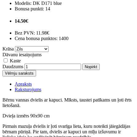
Modelis:
DK D171 blue
Bonusa punkti:
14
14.50€
Bez PVN:
11.98€
Cena bonusa punktos: 1400
Krāsa
Dāvanu iesaiņojums
Kaste
Daudzums
Nopirkt
Vēlmju saraksts
Apraksts
Raksturojums
Bērnu vannas dvielis ar kapuci. Mīksts, taustei patīkams un ļoti ērts
lietošanā.
Dvieļa izmērs 90x90 cm
Pirmais mazuļa dvielis ir ļoti svarīga lieta, kuru noteikti jāiegādājas
bērnam pūriņā. Pie tam, dvielis ar kapuci un mīļu izšuvumu ir