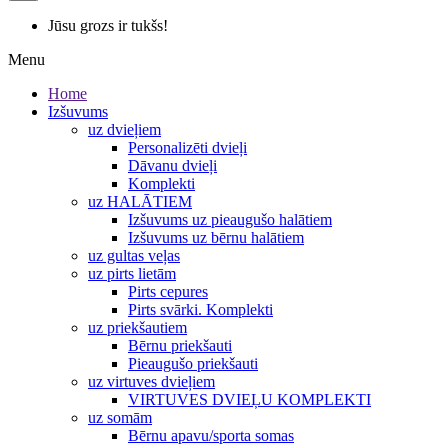
Jūsu grozs ir tukšs!
Menu
Home
Izšuvums
uz dvieļiem
Personalizēti dvieļi
Dāvanu dvieļi
Komplekti
uz HALĀTIEM
Izšuvums uz pieaugušo halātiem
Izšuvums uz bērnu halātiem
uz gultas veļas
uz pirts lietām
Pirts cepures
Pirts svārki. Komplekti
uz priekšautiem
Bērnu priekšauti
Pieaugušo priekšauti
uz virtuves dvieļiem
VIRTUVES DVIEĻU KOMPLEKTI
uz somām
Bērnu apavu/sporta somas