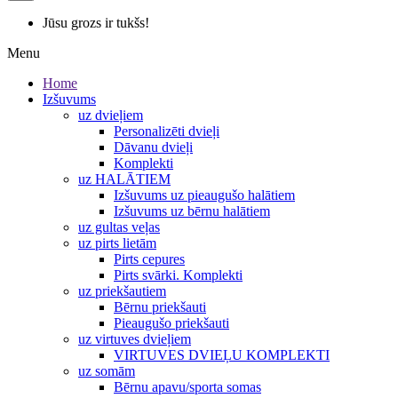
Jūsu grozs ir tukšs!
Menu
Home
Izšuvums
uz dvieļiem
Personalizēti dvieļi
Dāvanu dvieļi
Komplekti
uz HALĀTIEM
Izšuvums uz pieaugušo halātiem
Izšuvums uz bērnu halātiem
uz gultas veļas
uz pirts lietām
Pirts cepures
Pirts svārki. Komplekti
uz priekšautiem
Bērnu priekšauti
Pieaugušo priekšauti
uz virtuves dvieļiem
VIRTUVES DVIEĻU KOMPLEKTI
uz somām
Bērnu apavu/sporta somas