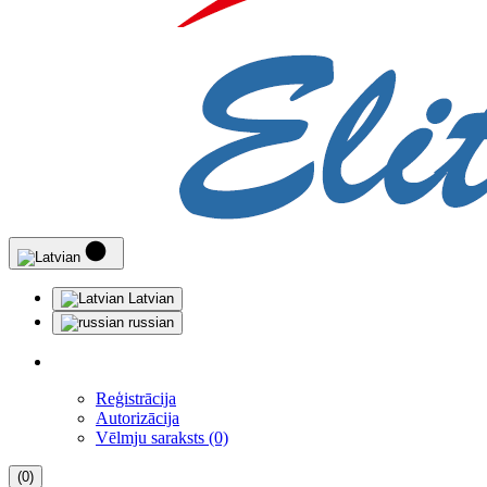
Latvian
russian
Reģistrācija
Autorizācija
Vēlmju saraksts (0)
(0)