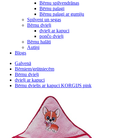
Bērnu spilvendrānas
Bērnu palagi
Bērnu palagi ar gumiju
Spilveni un segas
Bērnu dvieļi
dvieļi ar kapuci
pončo dvieļi
Bērnu halāti
Autiņi
Blogs
Galvenā
Bērniem/grūtniecēm
Bērnu dvieļi
dvieļi ar kapuci
Bērnu dvielis ar kapuci KORGIJS pink