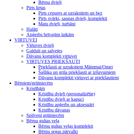
Bērnu dvieļi
Pirts lietas
Pirts cepures ar uzrakstiem un bez
Pirts svārki, saunas dvieļi, komplekti
Matu dvieļi, turbāni
Halāti
Apģerbs brīvajām laikām
VIRTUVEI
Virtuves dvieļi
Galduti un salvetes
Dāvanu komplekti virtuvei
VIRTUVES PRIEKŠAUTI
Priekšauti ar uzrakstiem Māmmai/Omei
Šašlika un grila priekšauti ar izšuvumiem
Dāvanu komplekti virtuvei ar priekšautiem
Bērniem/grūtniecēm
Kristībām
Kristību dvieļi (personalizētie)
Kristību dvieļi ar kapuci
Kristību apģerbs un aksesuāri
Kristību dāvanas
Spilveni grūtniecēm
Bērnu gultas veļa
Bērnu gultas veļas komplekti
Bērnu segas pārvalki