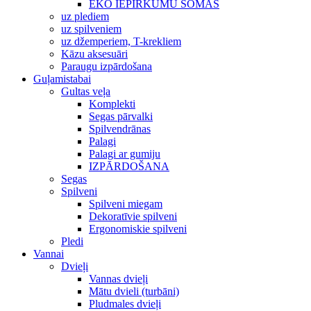
EKO IEPIRKUMU SOMAS
uz plediem
uz spilveniem
uz džemperiem, T-krekliem
Kāzu aksesuāri
Paraugu izpārdošana
Guļamistabai
Gultas veļa
Komplekti
Segas pārvalki
Spilvendrānas
Palagi
Palagi ar gumiju
IZPĀRDOŠANA
Segas
Spilveni
Spilveni miegam
Dekoratīvie spilveni
Ergonomiskie spilveni
Pledi
Vannai
Dvieļi
Vannas dvieļi
Mātu dvieli (turbāni)
Pludmales dvieļi