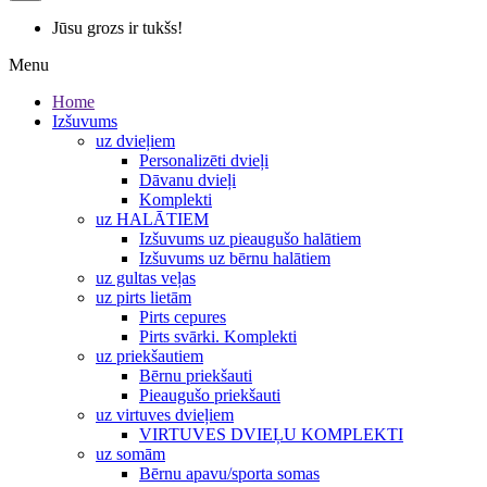
Jūsu grozs ir tukšs!
Menu
Home
Izšuvums
uz dvieļiem
Personalizēti dvieļi
Dāvanu dvieļi
Komplekti
uz HALĀTIEM
Izšuvums uz pieaugušo halātiem
Izšuvums uz bērnu halātiem
uz gultas veļas
uz pirts lietām
Pirts cepures
Pirts svārki. Komplekti
uz priekšautiem
Bērnu priekšauti
Pieaugušo priekšauti
uz virtuves dvieļiem
VIRTUVES DVIEĻU KOMPLEKTI
uz somām
Bērnu apavu/sporta somas