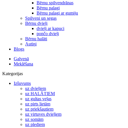
Bērnu spilvendrānas
Bērnu palagi
Bērnu palagi ar gumiju
Spilveni un segas
Bērnu dvieļi
dvieļi ar kapuci
pončo dvieļi
Bērnu halāti
Autiņi
Blogs
Galvenā
Meklēšana
Kategorijas
Izšuvums
uz dvieļiem
uz HALĀTIEM
uz gultas veļas
uz pirts lietām
uz priekšautiem
uz virtuves dvieļiem
uz somām
uz plediem