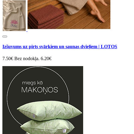
Izšuvums uz pirts svārkiem un saunas dvieļiem | LOTOS
7.50€
Bez nodokļa. 6.20€