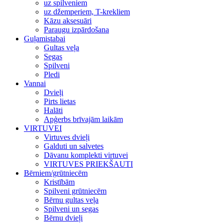
uz spilveniem
uz džemperiem, T-krekliem
Kāzu aksesuāri
Paraugu izpārdošana
Guļamistabai
Gultas veļa
Segas
Spilveni
Pledi
Vannai
Dvieļi
Pirts lietas
Halāti
Apģerbs brīvajām laikām
VIRTUVEI
Virtuves dvieļi
Galduti un salvetes
Dāvanu komplekti virtuvei
VIRTUVES PRIEKŠAUTI
Bērniem/grūtniecēm
Kristībām
Spilveni grūtniecēm
Bērnu gultas veļa
Spilveni un segas
Bērnu dvieļi