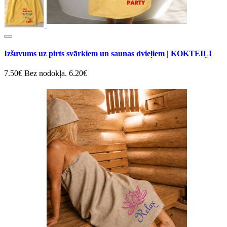
Izšuvums uz pirts svārkiem un saunas dvieļiem | KOKTEIĻI
7.50€
Bez nodokļa. 6.20€