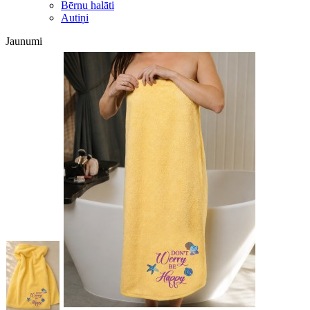
Bērnu halāti
Autiņi
Jaunumi