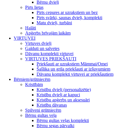
Bērnu dvieļi
Pirts lietas
Pirts cepures ar uzrakstiem un bez
Pirts svārki, saunas dvieļi, komplekti
Matu dvieļi, turbāni
Halāti
Apģerbs brīvajām laikām
VIRTUVEI
Virtuves dvieļi
Galduti un salvetes
Dāvanu komplekti virtuvei
VIRTUVES PRIEKŠAUTI
Priekšauti ar uzrakstiem Māmmai/Omei
Šašlika un grila priekšauti ar izšuvumiem
Dāvanu komplekti virtuvei ar priekšautiem
Bērniem/grūtniecēm
Kristībām
Kristību dvieļi (personalizētie)
Kristību dvieļi ar kapuci
Kristību apģerbs un aksesuāri
Kristību dāvanas
Spilveni grūtniecēm
Bērnu gultas veļa
Bērnu gultas veļas komplekti
Bērnu segas pārvalki