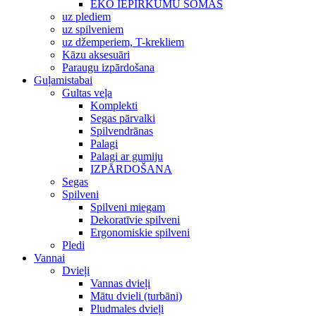
EKO IEPIRKUMU SOMAS
uz plediem
uz spilveniem
uz džemperiem, T-krekliem
Kāzu aksesuāri
Paraugu izpārdošana
Guļamistabai
Gultas veļa
Komplekti
Segas pārvalki
Spilvendrānas
Palagi
Palagi ar gumiju
IZPĀRDOŠANA
Segas
Spilveni
Spilveni miegam
Dekoratīvie spilveni
Ergonomiskie spilveni
Pledi
Vannai
Dvieļi
Vannas dvieļi
Mātu dvieli (turbāni)
Pludmales dvieļi