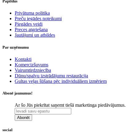
Papildus
​Privātuma politika
Preču iegādes noteikumi
Piegādes veidi
Preces atgriešana
Jautājumi un atbildes
Par uzņēmumu
Kontakti
Komercizšuvums
Vairumtirdzniecība
Dūnu/spalvu izstrādājumu restaurācija
Gultas veļas šūšana pēc individuāliem izmēriem
Abonē jaunumus!
Ar šo Jūs piekrītat saņemt tiešā marketinga piedāvājumus.
Abonēt
social