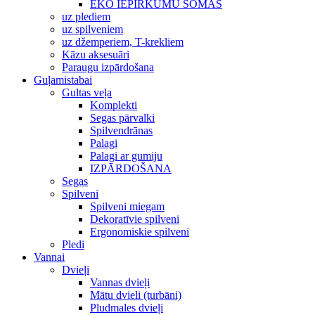
EKO IEPIRKUMU SOMAS
uz plediem
uz spilveniem
uz džemperiem, T-krekliem
Kāzu aksesuāri
Paraugu izpārdošana
Guļamistabai
Gultas veļa
Komplekti
Segas pārvalki
Spilvendrānas
Palagi
Palagi ar gumiju
IZPĀRDOŠANA
Segas
Spilveni
Spilveni miegam
Dekoratīvie spilveni
Ergonomiskie spilveni
Pledi
Vannai
Dvieļi
Vannas dvieļi
Mātu dvieli (turbāni)
Pludmales dvieļi