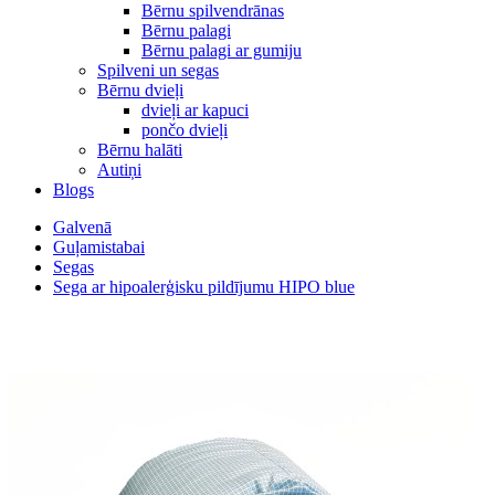
Bērnu spilvendrānas
Bērnu palagi
Bērnu palagi ar gumiju
Spilveni un segas
Bērnu dvieļi
dvieļi ar kapuci
pončo dvieļi
Bērnu halāti
Autiņi
Blogs
Galvenā
Guļamistabai
Segas
Sega ar hipoalerģisku pildījumu HIPO blue