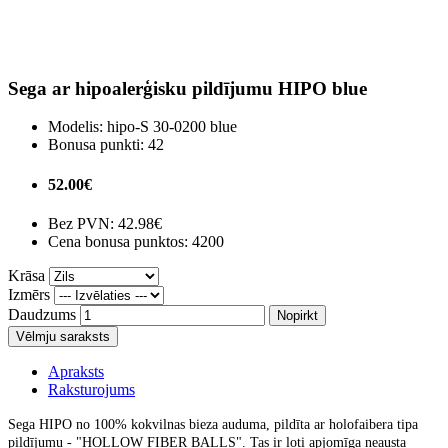
Sega ar hipoalerģisku pildījumu HIPO blue
Modelis:
hipo-S 30-0200 blue
Bonusa punkti:
42
52.00€
Bez PVN:
42.98€
Cena bonusa punktos: 4200
Krāsa
Izmērs
Daudzums
Nopirkt
Vēlmju saraksts
Apraksts
Raksturojums
Sega HIPO no 100% kokvilnas bieza auduma, pildīta ar holofaibera tipa
pildījumu - "HOLLOW FIBER BALLS". Tas ir ļoti apjomīga neausta