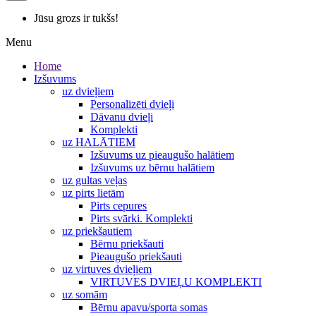
Jūsu grozs ir tukšs!
Menu
Home
Izšuvums
uz dvieļiem
Personalizēti dvieļi
Dāvanu dvieļi
Komplekti
uz HALĀTIEM
Izšuvums uz pieaugušo halātiem
Izšuvums uz bērnu halātiem
uz gultas veļas
uz pirts lietām
Pirts cepures
Pirts svārki. Komplekti
uz priekšautiem
Bērnu priekšauti
Pieaugušo priekšauti
uz virtuves dvieļiem
VIRTUVES DVIEĻU KOMPLEKTI
uz somām
Bērnu apavu/sporta somas