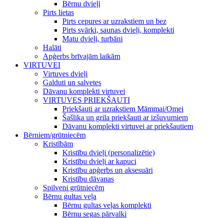
Bērnu dvieļi
Pirts lietas
Pirts cepures ar uzrakstiem un bez
Pirts svārki, saunas dvieļi, komplekti
Matu dvieļi, turbāni
Halāti
Apģerbs brīvajām laikām
VIRTUVEI
Virtuves dvieļi
Galduti un salvetes
Dāvanu komplekti virtuvei
VIRTUVES PRIEKŠAUTI
Priekšauti ar uzrakstiem Māmmai/Omei
Šašlika un grila priekšauti ar izšuvumiem
Dāvanu komplekti virtuvei ar priekšautiem
Bērniem/grūtniecēm
Kristībām
Kristību dvieļi (personalizētie)
Kristību dvieļi ar kapuci
Kristību apģerbs un aksesuāri
Kristību dāvanas
Spilveni grūtniecēm
Bērnu gultas veļa
Bērnu gultas veļas komplekti
Bērnu segas pārvalki