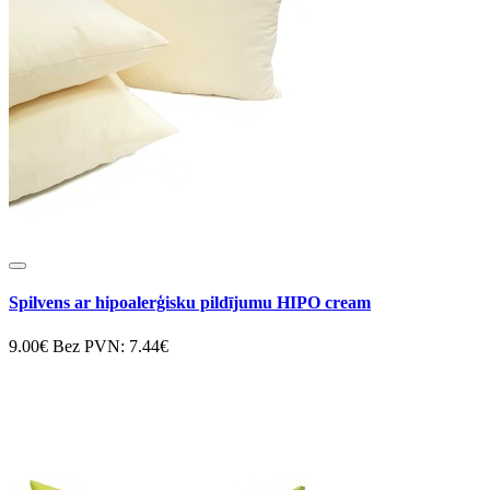
Spilvens ar hipoalerģisku pildījumu HIPO cream
9.00€
Bez PVN: 7.44€