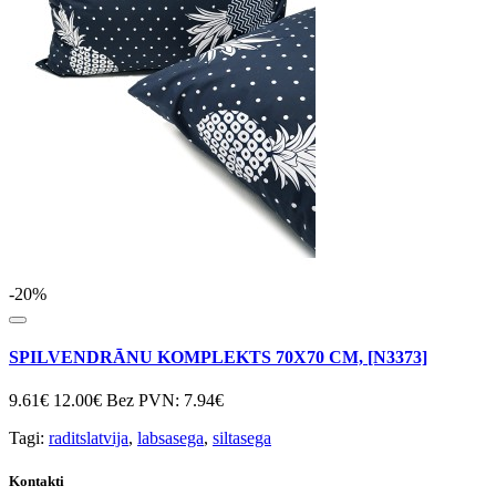
-20%
SPILVENDRĀNU KOMPLEKTS 70X70 CM, [N3373]
9.61€
12.00€
Bez PVN: 7.94€
Tagi:
raditslatvija
,
labsasega
,
siltasega
Kontakti