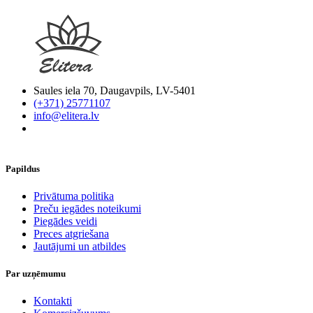
Saules iela 70, Daugavpils, LV-5401
(+371) 25771107
info@elitera.lv
Papildus
​Privātuma politika
Preču iegādes noteikumi
Piegādes veidi
Preces atgriešana
Jautājumi un atbildes
Par uzņēmumu
Kontakti