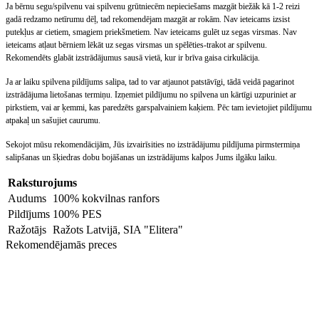
Ja bērnu segu/spilvenu vai spilvenu grūtniecēm nepieciešams mazgāt biežāk kā 1-2 reizi
gadā redzamo netīrumu dēļ, tad rekomendējam mazgāt ar rokām. Nav ieteicams izsist
putekļus ar cietiem, smagiem priekšmetiem. Nav ieteicams gulēt uz segas virsmas. Nav
ieteicams atļaut bērniem lēkāt uz segas virsmas un spēlēties-trakot ar spilvenu.
Rekomendēts glabāt izstrādājumus sausā vietā, kur ir brīva gaisa cirkulācija.
Ja ar laiku spilvena pildījums salipa, tad to var atjaunot patstāvīgi, tādā veidā pagarinot
izstrādājuma lietošanas termiņu. Izņemiet pildījumu no spilvena un kārtīgi uzpuriniet ar
pirkstiem, vai ar ķemmi, kas paredzēts garspalvainiem kaķiem. Pēc tam ievietojiet pildījumu
atpakaļ un sašujiet caurumu.
Sekojot mūsu rekomendācijām, Jūs izvairīsities no izstrādājumu pildījuma pirmstermiņa
salipšanas un šķiedras dobu bojāšanas un izstrādājums kalpos Jums ilgāku laiku.
Raksturojums
Audums
100% kokvilnas ranfors
Pildījums
100% PES
Ražotājs
Ražots Latvijā, SIA "Elitera"
Rekomendējamās preces