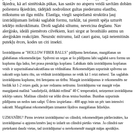
šķiedra, kā arī sintētiskās pūkas, kas sastāv no atsperu veidā savītām dobām
poliestera šķiedrām, tādējādi nodrošinot gultas piederumu elastību,
mīkstumu un ilgu mūžu. Elastīga, viegli saspiežamā struktūra ļauj
izstrādājumam lieliski saglabāt formu, turklāt, tai piemīt spēja uzturēt
iekšējo mikroklimatu. Droši saglabā siltumu, neveicina degšanu. Nav
alerģisks, ideāli piemērots cilvēkiem, kuri sirgst ar bronhiālo astmu un
alerģiskām reakcijām. Neuzsūc mitrumu, laiž cauri gaisu, tajā neiemitinās
putekļu ērces, kodes un citi insekti.
Izstrādājumu ar "HOLLOW FIBER BALLS" pildījumu lietošanas, mazgāšanas un
glabāšanas rekomendācijas: Spilveni un segas ar šo pildījumu labi saglabā savu formu un
kuplumu ilgu laiku, bet prasa pienācīgu kopšanu. Labākais tādu izstrādājumu kopšanas
veids ir uzpurināšana/sakratīšana un vēdināšana. Rekomendējam uzpurināt spilvenu un
sakratīt segu katru rītu, un vēdināt izstrādājumus ne retāk kā 1 reizi mēnesī. Tas saglabās
izstrādājumu kuplumu, ērti lietojamu un tīrību. Mazgāt izstrādājumus ir rekomendēts ne
biežāk kā 1-2 reizes gadā, ja nav redzamu netīrumu. Izstrādājumu var mazgāt veļas
mazgājamā mašīnā "saudzējošā, delikātā režīmā" 40 C temperatūrā, neizņemot izstrādājuma
iekšējo saturu. Mašīnas cilindrā var ielikt divas tenisa bumbas. Bumbas uzpurinās
pildījumu un nedos tam salipt. Ūdens izspiešana - 400 apgr./min un pēc tam intensīvi
sakratīt. Mazgāšanai rekomendējam izmantot šķidros mazgāšanas līdzekļus.
UZMANĪBU! Pirms ievietot izstrādājumu/-us cilindrā, rekomendējam pārliecināties, ka
izstrādājuma/-u apjoms/izmērs ļauj to izdarīt un cilindrā pietiks vietas. Ja cilindrā nav
pietiekami daudz vietas, tad izstrādājuma/-u nerekomendē mazgāt mājas apstākļos.