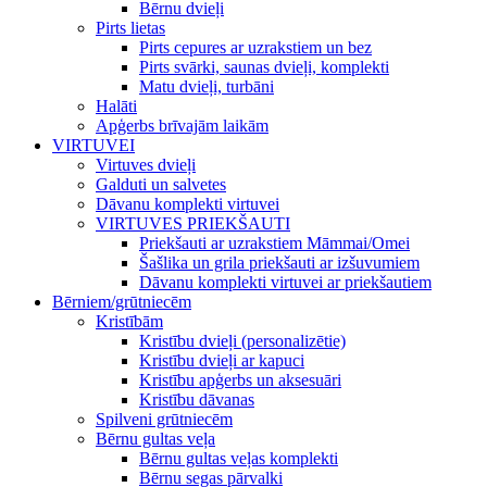
Bērnu dvieļi
Pirts lietas
Pirts cepures ar uzrakstiem un bez
Pirts svārki, saunas dvieļi, komplekti
Matu dvieļi, turbāni
Halāti
Apģerbs brīvajām laikām
VIRTUVEI
Virtuves dvieļi
Galduti un salvetes
Dāvanu komplekti virtuvei
VIRTUVES PRIEKŠAUTI
Priekšauti ar uzrakstiem Māmmai/Omei
Šašlika un grila priekšauti ar izšuvumiem
Dāvanu komplekti virtuvei ar priekšautiem
Bērniem/grūtniecēm
Kristībām
Kristību dvieļi (personalizētie)
Kristību dvieļi ar kapuci
Kristību apģerbs un aksesuāri
Kristību dāvanas
Spilveni grūtniecēm
Bērnu gultas veļa
Bērnu gultas veļas komplekti
Bērnu segas pārvalki