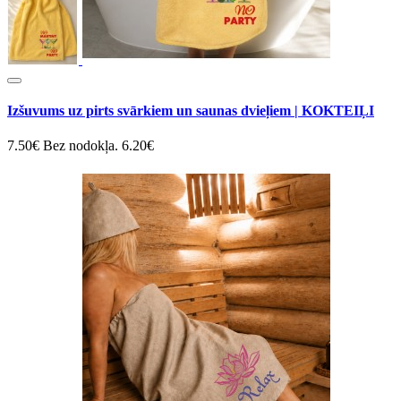
Izšuvums uz pirts svārkiem un saunas dvieļiem | KOKTEIĻI
7.50€
Bez nodokļa. 6.20€