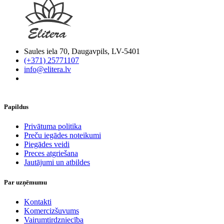
Saules iela 70, Daugavpils, LV-5401
(+371) 25771107
info@elitera.lv
Papildus
​Privātuma politika
Preču iegādes noteikumi
Piegādes veidi
Preces atgriešana
Jautājumi un atbildes
Par uzņēmumu
Kontakti
Komercizšuvums
Vairumtirdzniecība