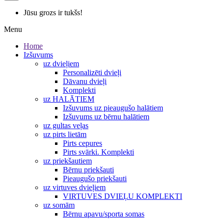
Jūsu grozs ir tukšs!
Menu
Home
Izšuvums
uz dvieļiem
Personalizēti dvieļi
Dāvanu dvieļi
Komplekti
uz HALĀTIEM
Izšuvums uz pieaugušo halātiem
Izšuvums uz bērnu halātiem
uz gultas veļas
uz pirts lietām
Pirts cepures
Pirts svārki. Komplekti
uz priekšautiem
Bērnu priekšauti
Pieaugušo priekšauti
uz virtuves dvieļiem
VIRTUVES DVIEĻU KOMPLEKTI
uz somām
Bērnu apavu/sporta somas