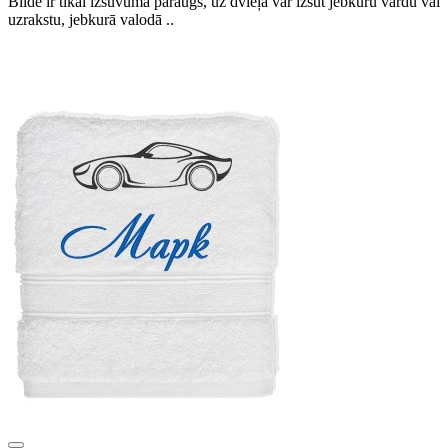
Bilde ir tikai izšuvuma paraugs, uz dvieļa var izšūt jebkuru vārdu vai
uzrakstu, jebkurā valodā ..