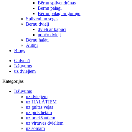
Bērnu spilvendrānas
Bērnu palagi
Bērnu palagi ar gumiju
Spilveni un segas
Bērnu dvieļi
dvieļi ar kapuci
pončo dvieļi
Bērnu halāti
Autiņi
Blogs
Galvenā
Izšuvums
uz dvieļiem
Kategorijas
Izšuvums
uz dvieļiem
uz HALĀTIEM
uz gultas veļas
uz pirts lietām
uz priekšautiem
uz virtuves dvieļiem
uz somām