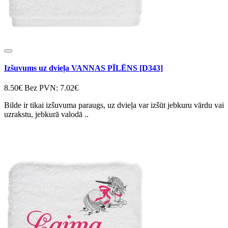
Izšuvums uz dvieļa VANNAS PĪLĒNS [D343]
8.50€
Bez PVN: 7.02€
Bilde ir tikai izšuvuma paraugs, uz dvieļa var izšūt jebkuru vārdu vai
uzrakstu, jebkurā valodā ..