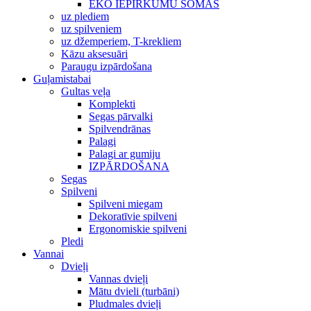
EKO IEPIRKUMU SOMAS
uz plediem
uz spilveniem
uz džemperiem, T-krekliem
Kāzu aksesuāri
Paraugu izpārdošana
Guļamistabai
Gultas veļa
Komplekti
Segas pārvalki
Spilvendrānas
Palagi
Palagi ar gumiju
IZPĀRDOŠANA
Segas
Spilveni
Spilveni miegam
Dekoratīvie spilveni
Ergonomiskie spilveni
Pledi
Vannai
Dvieļi
Vannas dvieļi
Mātu dvieli (turbāni)
Pludmales dvieļi