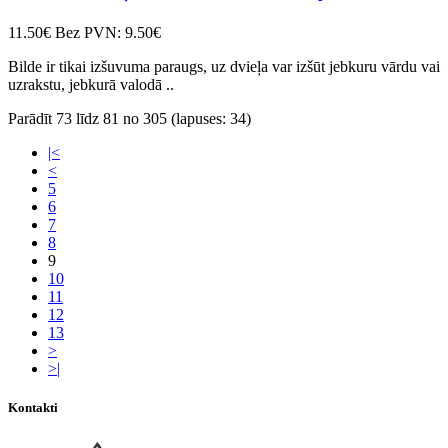
11.50€
Bez PVN: 9.50€
Bilde ir tikai izšuvuma paraugs, uz dvieļa var izšūt jebkuru vārdu vai
uzrakstu, jebkurā valodā ..
Parādīt 73 līdz 81 no 305 (lapuses: 34)
|<
<
5
6
7
8
9
10
11
12
13
>
>|
Kontakti