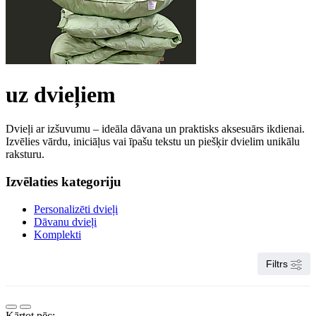
uz dvieļiem
Dvieļi ar izšuvumu – ideāla dāvana un praktisks aksesuārs ikdienai.
Izvēlies vārdu, iniciāļus vai īpašu tekstu un piešķir dvielim unikālu
raksturu.
Izvēlaties kategoriju
Personalizēti dvieļi
Dāvanu dvieļi
Komplekti
Filtrs
Kārtot pēc: