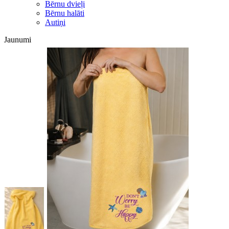
Bērnu dvieļi
Bērnu halāti
Autiņi
Jaunumi