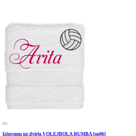
Izšuvums uz dvieļa VOLEJBOLA BUMBA [sp06]