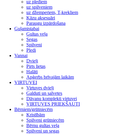
uz plediem
uz spilveniem
uz džemperiem, T-krekliem
Kāzu aksesuāri
Paraugu izpārdošana
Guļamistabai
Gultas veļa
Segas
Spilveni
Pledi
Vannai
Dvieļi
Pirts lietas
Halāti
Apģerbs brīvajām laikām
VIRTUVEI
Virtuves dvieļi
Galduti un salvetes
Dāvanu komplekti virtuvei
VIRTUVES PRIEKŠAUTI
Bērniem/grūtniecēm
Kristībām
Spilveni grūtniecēm
Bērnu gultas veļa
Spilveni un segas