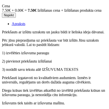
Cena
7.50€
+
0.00€
=
7.50€
Izšūšanas cena + Izšūšanas produkta cena
Nopirkt
Apraksts
Priekšauts ar izšūtu uzrakstu un jauku bildi ir lieliska ideja dāvanai.
Pēc jūsu pieprasījuma uz priekšauta var būt izšūts Jūsu uzraksts
jebkurā valodā. Lai to pasūtīt lūdzam:
1) izvēlēties izšuvuma paraugu
2) pievienot priekšautu izšūšanai
3) norādīt savu tekstu ailē IZŠUVUMA TEKSTS
Priekšauti izgatavoti no kvalitatīviem audumiem. Izmērs ir
universāls, regulējams un derēs dažāda auguma cilvēkiem.
Diegu krāsas tiek izvēlētas atkarībā no izvēlētā priekšauta krāsas un
izšuvuma parauga, ja nenorādīja citu informāciju.
Izšuvums tiek taisīts ar izšuvuma mašīnu.