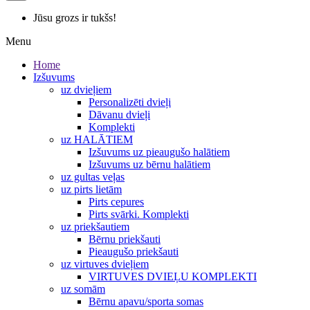
Jūsu grozs ir tukšs!
Menu
Home
Izšuvums
uz dvieļiem
Personalizēti dvieļi
Dāvanu dvieļi
Komplekti
uz HALĀTIEM
Izšuvums uz pieaugušo halātiem
Izšuvums uz bērnu halātiem
uz gultas veļas
uz pirts lietām
Pirts cepures
Pirts svārki. Komplekti
uz priekšautiem
Bērnu priekšauti
Pieaugušo priekšauti
uz virtuves dvieļiem
VIRTUVES DVIEĻU KOMPLEKTI
uz somām
Bērnu apavu/sporta somas