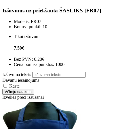
Izšuvums uz priekšauta ŠASLIKS [FR07]
Modelis:
FR07
Bonusa punkti:
10
Tikai izšuvumi
7.50€
Bez PVN:
6.20€
Cena bonusa punktos: 1000
Izšuvuma teksts
Dāvanu iesaiņojums
Kaste
Vēlmju saraksts
Izvēlies preci izšūšanai