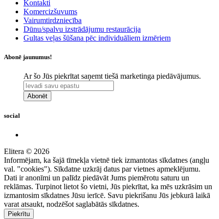
Kontakti
Komercizšuvums
Vairumtirdzniecība
Dūnu/spalvu izstrādājumu restaurācija
Gultas veļas šūšana pēc individuāliem izmēriem
Abonē jaunumus!
Ar šo Jūs piekrītat saņemt tiešā marketinga piedāvājumus.
Abonēt
social
Elitera © 2026
Informējam, ka šajā tīmekļa vietnē tiek izmantotas sīkdatnes (angļu
val. "cookies"). Sīkdatne uzkrāj datus par vietnes apmeklējumu.
Dati ir anonīmi un palīdz piedāvāt Jums piemērotu saturu un
reklāmas. Turpinot lietot šo vietni, Jūs piekrītat, ka mēs uzkrāsim un
izmantosim sīkdatnes Jūsu ierīcē. Savu piekrišanu Jūs jebkurā laikā
varat atsaukt, nodzēšot saglabātās sīkdatnes.
Piekrītu