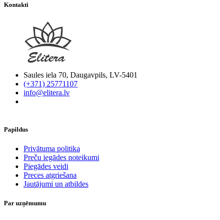
Kontakti
Saules iela 70, Daugavpils, LV-5401
(+371) 25771107
info@elitera.lv
Papildus
​Privātuma politika
Preču iegādes noteikumi
Piegādes veidi
Preces atgriešana
Jautājumi un atbildes
Par uzņēmumu