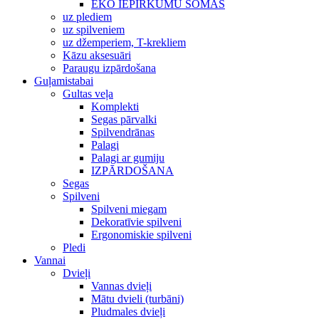
EKO IEPIRKUMU SOMAS
uz plediem
uz spilveniem
uz džemperiem, T-krekliem
Kāzu aksesuāri
Paraugu izpārdošana
Guļamistabai
Gultas veļa
Komplekti
Segas pārvalki
Spilvendrānas
Palagi
Palagi ar gumiju
IZPĀRDOŠANA
Segas
Spilveni
Spilveni miegam
Dekoratīvie spilveni
Ergonomiskie spilveni
Pledi
Vannai
Dvieļi
Vannas dvieļi
Mātu dvieli (turbāni)
Pludmales dvieļi