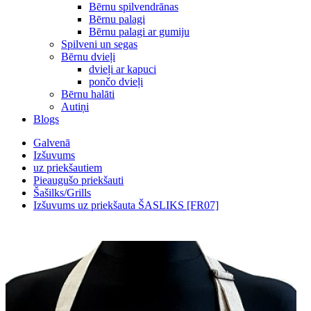
Bērnu spilvendrānas
Bērnu palagi
Bērnu palagi ar gumiju
Spilveni un segas
Bērnu dvieļi
dvieļi ar kapuci
pončo dvieļi
Bērnu halāti
Autiņi
Blogs
Galvenā
Izšuvums
uz priekšautiem
Pieaugušo priekšauti
Šašilks/Grills
Izšuvums uz priekšauta ŠASLIKS [FR07]