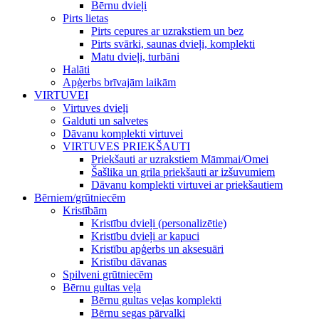
Bērnu dvieļi
Pirts lietas
Pirts cepures ar uzrakstiem un bez
Pirts svārki, saunas dvieļi, komplekti
Matu dvieļi, turbāni
Halāti
Apģerbs brīvajām laikām
VIRTUVEI
Virtuves dvieļi
Galduti un salvetes
Dāvanu komplekti virtuvei
VIRTUVES PRIEKŠAUTI
Priekšauti ar uzrakstiem Māmmai/Omei
Šašlika un grila priekšauti ar izšuvumiem
Dāvanu komplekti virtuvei ar priekšautiem
Bērniem/grūtniecēm
Kristībām
Kristību dvieļi (personalizētie)
Kristību dvieļi ar kapuci
Kristību apģerbs un aksesuāri
Kristību dāvanas
Spilveni grūtniecēm
Bērnu gultas veļa
Bērnu gultas veļas komplekti
Bērnu segas pārvalki