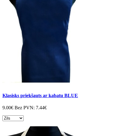
Klasisks priekšauts ar kabatu BLUE
9.00€
Bez PVN:
7.44€