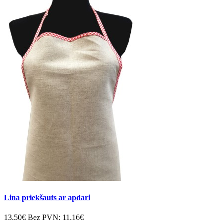
Lina priekšauts ar apdari
13.50€
Bez PVN:
11.16€