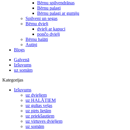
Bērnu spilvendrānas
Bērnu palagi
Bērnu palagi ar gumiju
Spilveni un segas
Bērnu dvieļi
dvieļi ar kapuci
pončo dvieļi
Bērnu halāti
Autiņi
Blogs
Galvenā
Izšuvums
uz somām
Kategorijas
Izšuvums
uz dvieļiem
uz HALĀTIEM
uz gultas veļas
uz pirts lietām
uz priekšautiem
uz virtuves dvieļiem
uz somām