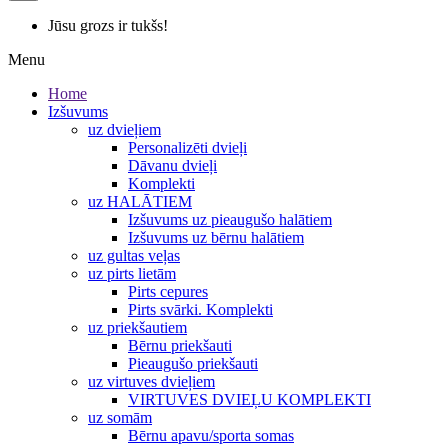
Jūsu grozs ir tukšs!
Menu
Home
Izšuvums
uz dvieļiem
Personalizēti dvieļi
Dāvanu dvieļi
Komplekti
uz HALĀTIEM
Izšuvums uz pieaugušo halātiem
Izšuvums uz bērnu halātiem
uz gultas veļas
uz pirts lietām
Pirts cepures
Pirts svārki. Komplekti
uz priekšautiem
Bērnu priekšauti
Pieaugušo priekšauti
uz virtuves dvieļiem
VIRTUVES DVIEĻU KOMPLEKTI
uz somām
Bērnu apavu/sporta somas