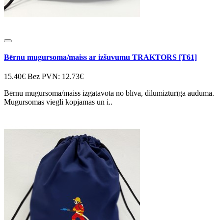
Bērnu mugursoma/maiss ar izšuvumu TRAKTORS [T61]
15.40€
Bez PVN: 12.73€
Bērnu mugursoma/maiss izgatavota no blīva, dilumizturīga auduma.
Mugursomas viegli kopjamas un i..