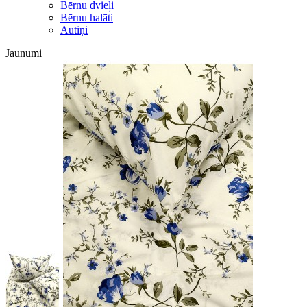
Bērnu dvieļi
Bērnu halāti
Autiņi
Jaunumi