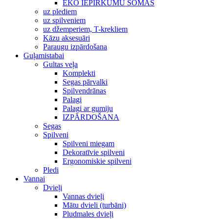
EKO IEPIRKUMU SOMAS
uz plediem
uz spilveniem
uz džemperiem, T-krekliem
Kāzu aksesuāri
Paraugu izpārdošana
Guļamistabai
Gultas veļa
Komplekti
Segas pārvalki
Spilvendrānas
Palagi
Palagi ar gumiju
IZPĀRDOŠANA
Segas
Spilveni
Spilveni miegam
Dekoratīvie spilveni
Ergonomiskie spilveni
Pledi
Vannai
Dvieļi
Vannas dvieļi
Mātu dvieli (turbāni)
Pludmales dvieļi