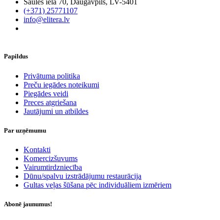
Saules iela 70, Daugavpils, LV-5401
(+371) 25771107
info@elitera.lv
Papildus
​Privātuma politika
Preču iegādes noteikumi
Piegādes veidi
Preces atgriešana
Jautājumi un atbildes
Par uzņēmumu
Kontakti
Komercizšuvums
Vairumtirdzniecība
Dūnu/spalvu izstrādājumu restaurācija
Gultas veļas šūšana pēc individuāliem izmēriem
Abonē jaunumus!