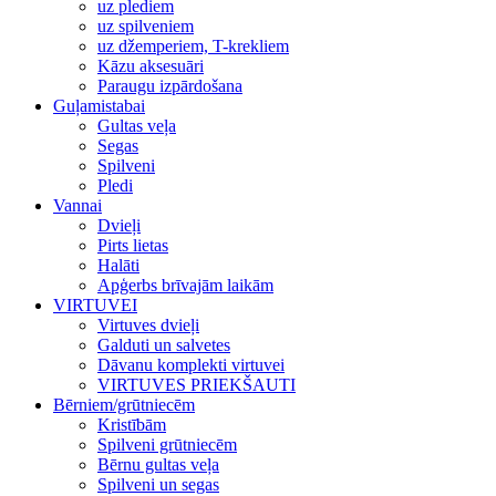
uz plediem
uz spilveniem
uz džemperiem, T-krekliem
Kāzu aksesuāri
Paraugu izpārdošana
Guļamistabai
Gultas veļa
Segas
Spilveni
Pledi
Vannai
Dvieļi
Pirts lietas
Halāti
Apģerbs brīvajām laikām
VIRTUVEI
Virtuves dvieļi
Galduti un salvetes
Dāvanu komplekti virtuvei
VIRTUVES PRIEKŠAUTI
Bērniem/grūtniecēm
Kristībām
Spilveni grūtniecēm
Bērnu gultas veļa
Spilveni un segas