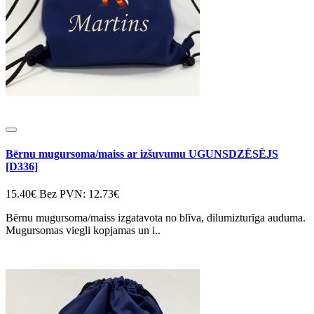
Bērnu mugursoma/maiss ar izšuvumu UGUNSDZĒSĒJS
[D336]
15.40€
Bez PVN: 12.73€
Bērnu mugursoma/maiss izgatavota no blīva, dilumizturīga auduma.
Mugursomas viegli kopjamas un i..