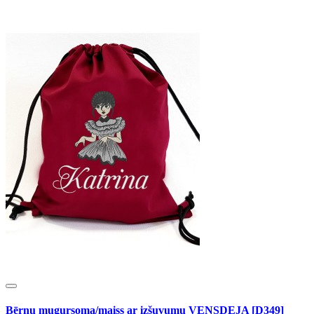
Bērnu mugursoma/maiss ar izšuvumu VENSDEJA [D349]