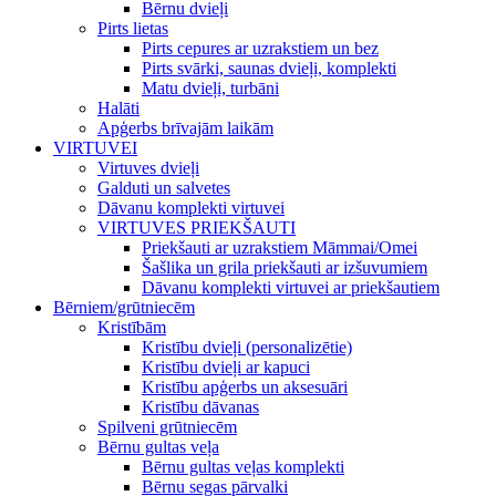
Bērnu dvieļi
Pirts lietas
Pirts cepures ar uzrakstiem un bez
Pirts svārki, saunas dvieļi, komplekti
Matu dvieļi, turbāni
Halāti
Apģerbs brīvajām laikām
VIRTUVEI
Virtuves dvieļi
Galduti un salvetes
Dāvanu komplekti virtuvei
VIRTUVES PRIEKŠAUTI
Priekšauti ar uzrakstiem Māmmai/Omei
Šašlika un grila priekšauti ar izšuvumiem
Dāvanu komplekti virtuvei ar priekšautiem
Bērniem/grūtniecēm
Kristībām
Kristību dvieļi (personalizētie)
Kristību dvieļi ar kapuci
Kristību apģerbs un aksesuāri
Kristību dāvanas
Spilveni grūtniecēm
Bērnu gultas veļa
Bērnu gultas veļas komplekti
Bērnu segas pārvalki