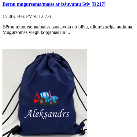
Bērnu mugursoma/maiss ar izšuvumu Stiv [D217]
15.40€
Bez PVN: 12.73€
Bērnu mugursoma/maiss izgatavota no blīva, dilumizturīga auduma.
Mugursomas viegli kopjamas un i..