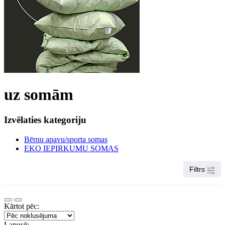
uz somām
Izvēlaties kategoriju
Bērnu apavu/sporta somas
EKO IEPIRKUMU SOMAS
Filtrs
Kārtot pēc:
Lapusē: