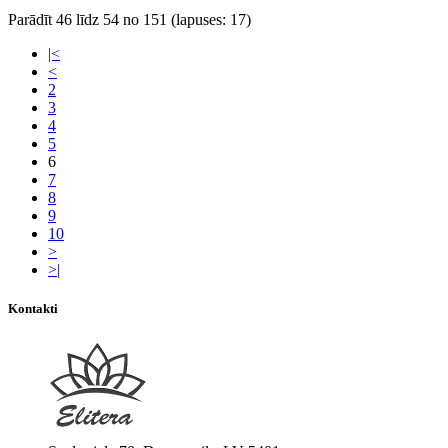
Parādīt 46 līdz 54 no 151 (lapuses: 17)
|<
<
2
3
4
5
6
7
8
9
10
>
>|
Kontakti