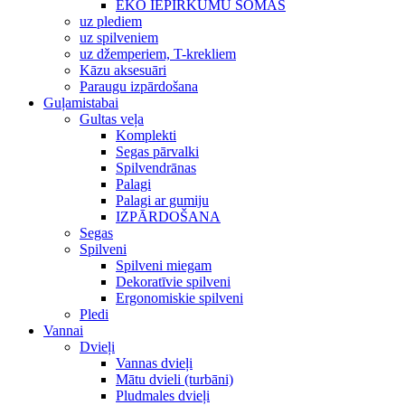
EKO IEPIRKUMU SOMAS
uz plediem
uz spilveniem
uz džemperiem, T-krekliem
Kāzu aksesuāri
Paraugu izpārdošana
Guļamistabai
Gultas veļa
Komplekti
Segas pārvalki
Spilvendrānas
Palagi
Palagi ar gumiju
IZPĀRDOŠANA
Segas
Spilveni
Spilveni miegam
Dekoratīvie spilveni
Ergonomiskie spilveni
Pledi
Vannai
Dvieļi
Vannas dvieļi
Mātu dvieli (turbāni)
Pludmales dvieļi