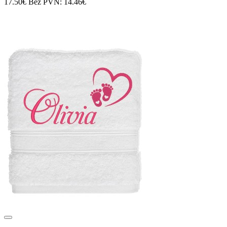
17.50€
Bez PVN: 14.46€