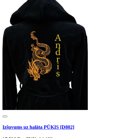
Izšuvums uz halāta PŪĶIS [D802]