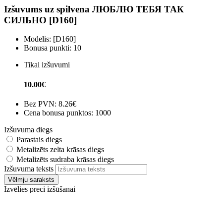
Izšuvums uz spilvena ЛЮБЛЮ ТЕБЯ ТАК
СИЛЬНО [D160]
Modelis:
[D160]
Bonusa punkti:
10
Tikai izšuvumi
10.00€
Bez PVN:
8.26€
Cena bonusa punktos: 1000
Izšuvuma diegs
Parastais diegs
Metalizēts zelta krāsas diegs
Metalizēts sudraba krāsas diegs
Izšuvuma teksts
Vēlmju saraksts
Izvēlies preci izšūšanai