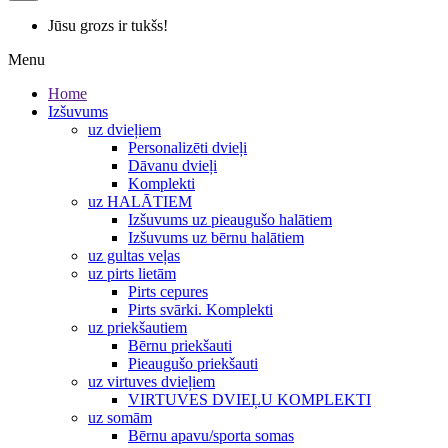
Jūsu grozs ir tukšs!
Menu
Home
Izšuvums
uz dvieļiem
Personalizēti dvieļi
Dāvanu dvieļi
Komplekti
uz HALĀTIEM
Izšuvums uz pieaugušo halātiem
Izšuvums uz bērnu halātiem
uz gultas veļas
uz pirts lietām
Pirts cepures
Pirts svārki. Komplekti
uz priekšautiem
Bērnu priekšauti
Pieaugušo priekšauti
uz virtuves dvieļiem
VIRTUVES DVIEĻU KOMPLEKTI
uz somām
Bērnu apavu/sporta somas