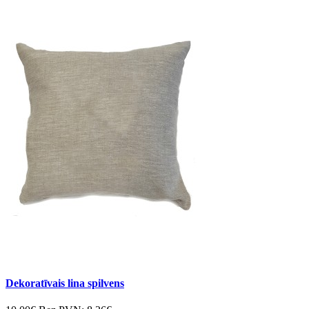
Dekoratīvais lina spilvens