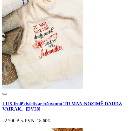
LUX frotē dvielis ar izšuvumu TU MAN NOZIMĒ DAUDZ
VAIRĀK... [DV28]
22.50€
Bez PVN: 18.60€