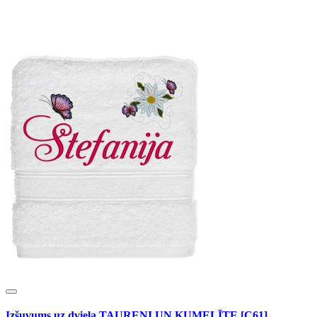
Izšuvums uz dvieļa TAUREŅI UN KUMELĪTE [C61]