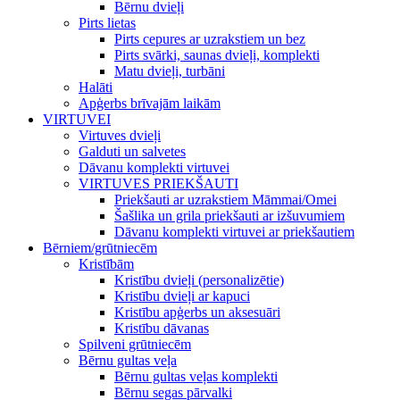
Bērnu dvieļi
Pirts lietas
Pirts cepures ar uzrakstiem un bez
Pirts svārki, saunas dvieļi, komplekti
Matu dvieļi, turbāni
Halāti
Apģerbs brīvajām laikām
VIRTUVEI
Virtuves dvieļi
Galduti un salvetes
Dāvanu komplekti virtuvei
VIRTUVES PRIEKŠAUTI
Priekšauti ar uzrakstiem Māmmai/Omei
Šašlika un grila priekšauti ar izšuvumiem
Dāvanu komplekti virtuvei ar priekšautiem
Bērniem/grūtniecēm
Kristībām
Kristību dvieļi (personalizētie)
Kristību dvieļi ar kapuci
Kristību apģerbs un aksesuāri
Kristību dāvanas
Spilveni grūtniecēm
Bērnu gultas veļa
Bērnu gultas veļas komplekti
Bērnu segas pārvalki