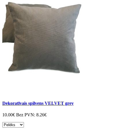
Dekoratīvais spilvens VELVET grey
10.00€
Bez PVN:
8.26€