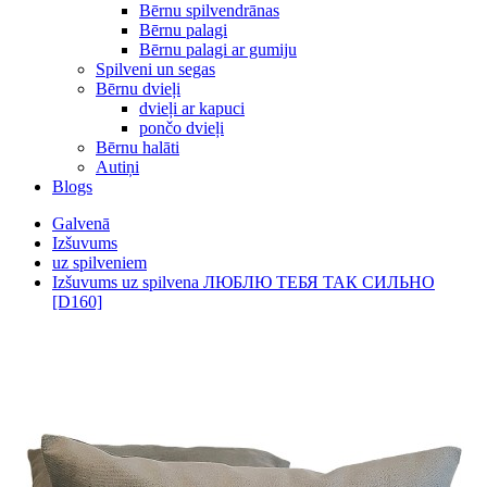
Bērnu spilvendrānas
Bērnu palagi
Bērnu palagi ar gumiju
Spilveni un segas
Bērnu dvieļi
dvieļi ar kapuci
pončo dvieļi
Bērnu halāti
Autiņi
Blogs
Galvenā
Izšuvums
uz spilveniem
Izšuvums uz spilvena ЛЮБЛЮ ТЕБЯ ТАК СИЛЬНО
[D160]