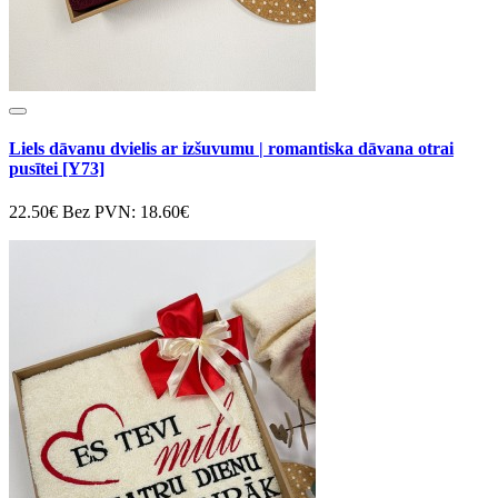
Liels dāvanu dvielis ar izšuvumu | romantiska dāvana otrai
pusītei [Y73]
22.50€
Bez PVN: 18.60€