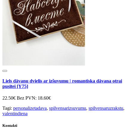
Liels dāvanu dvielis ar izšuvumu | romantiska dāvana otrai
pusītei [Y75]
22.50€
Bez PVN: 18.60€
Tagi:
personalizetadava
,
spilvensarizsuvumu
,
spilvensaruzrakstu
,
valentindiena
Kontakti