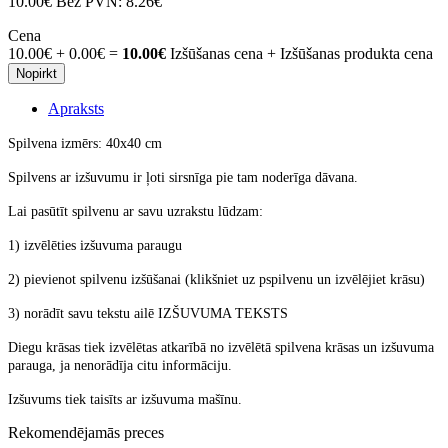
10.00€
Bez PVN:
8.26€
Cena
10.00€
+
0.00€
=
10.00€
Izšūšanas cena + Izšūšanas produkta cena
Nopirkt
Apraksts
Spilvena izmērs: 40x40 cm
Spilvens ar izšuvumu ir ļoti sirsnīga pie tam noderīga dāvana.
Lai pasūtīt spilvenu ar savu uzrakstu lūdzam:
1) izvēlēties izšuvuma paraugu
2) pievienot spilvenu izšūšanai (klikšniet uz pspilvenu un izvēlējiet krāsu)
3) norādīt savu tekstu ailē IZŠUVUMA TEKSTS
Diegu krāsas tiek izvēlētas atkarībā no izvēlētā spilvena krāsas un izšuvuma
parauga, ja nenorādīja citu informāciju.
Izšuvums tiek taisīts ar izšuvuma mašīnu.
Rekomendējamās preces