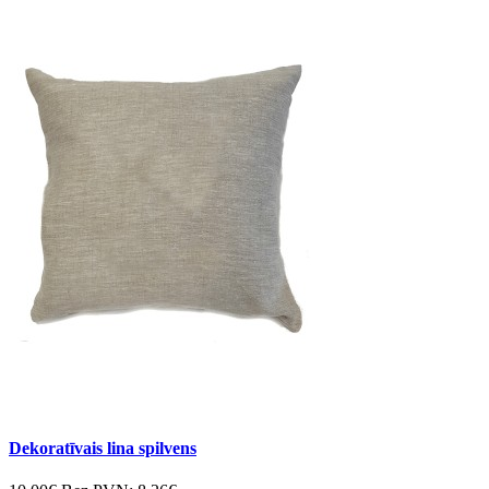
Dekoratīvais lina spilvens