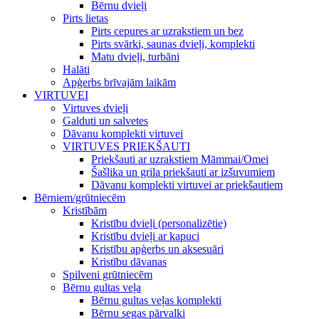
Bērnu dvieļi
Pirts lietas
Pirts cepures ar uzrakstiem un bez
Pirts svārki, saunas dvieļi, komplekti
Matu dvieļi, turbāni
Halāti
Apģerbs brīvajām laikām
VIRTUVEI
Virtuves dvieļi
Galduti un salvetes
Dāvanu komplekti virtuvei
VIRTUVES PRIEKŠAUTI
Priekšauti ar uzrakstiem Māmmai/Omei
Šašlika un grila priekšauti ar izšuvumiem
Dāvanu komplekti virtuvei ar priekšautiem
Bērniem/grūtniecēm
Kristībām
Kristību dvieļi (personalizētie)
Kristību dvieļi ar kapuci
Kristību apģerbs un aksesuāri
Kristību dāvanas
Spilveni grūtniecēm
Bērnu gultas veļa
Bērnu gultas veļas komplekti
Bērnu segas pārvalki