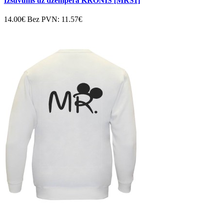
Izšuvums uz džempera KRONIS [MRS1]
14.00€
Bez PVN: 11.57€