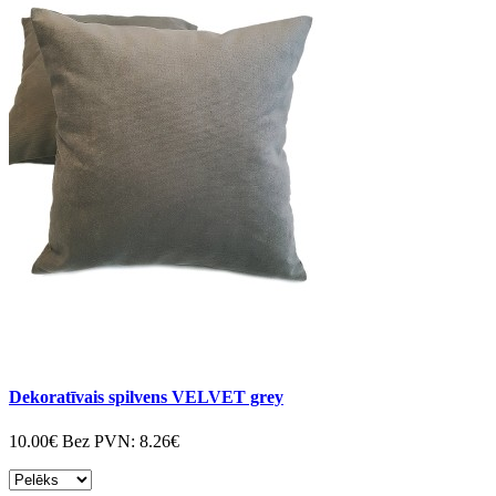
Dekoratīvais spilvens VELVET grey
10.00€
Bez PVN:
8.26€