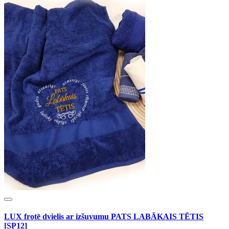
LUX frotē dvielis ar izšuvumu PATS LABĀKAIS TĒTIS
[SP12]