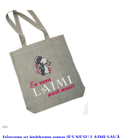
Izšuvums uz iepirkumu somas [ES NESU LAIMI SAVĀ