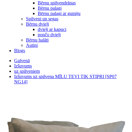
Bērnu spilvendrānas
Bērnu palagi
Bērnu palagi ar gumiju
Spilveni un segas
Bērnu dvieļi
dvieļi ar kapuci
pončo dvieļi
Bērnu halāti
Autiņi
Blogs
Galvenā
Izšuvums
uz spilveniem
Izšuvums uz spilvena MĪLU TEVI TIK STIPRI [SP07
NG14]