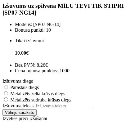
Izšuvums uz spilvena MĪLU TEVI TIK STIPRI
[SP07 NG14]
Modelis:
[SP07 NG14]
Bonusa punkti:
10
Tikai izšuvumi
10.00€
Bez PVN:
8.26€
Cena bonusa punktos: 1000
Izšuvuma diegs
Parastais diegs
Metalizēts zelta krāsas diegs
Metalizēts sudraba krāsas diegs
Izšuvuma teksts
Vēlmju saraksts
Izvēlies preci izšūšanai