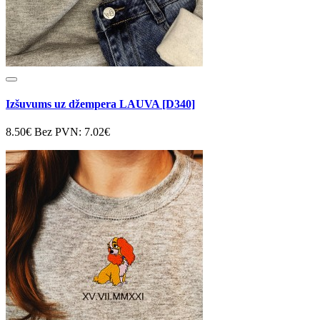
Izšuvums uz džempera LAUVA [D340]
8.50€
Bez PVN: 7.02€