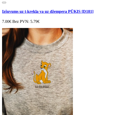
Izšuvums uz t-krekla va uz džempera PŪĶIS [D181]
7.00€
Bez PVN: 5.79€