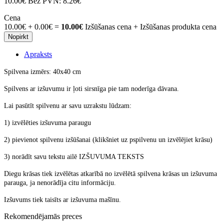
10.00€
Bez PVN:
8.26€
Cena
10.00€
+
0.00€
=
10.00€
Izšūšanas cena + Izšūšanas produkta cena
Nopirkt
Apraksts
Spilvena izmērs: 40x40 cm
Spilvens ar izšuvumu ir ļoti sirsnīga pie tam noderīga dāvana.
Lai pasūtīt spilvenu ar savu uzrakstu lūdzam:
1) izvēlēties izšuvuma paraugu
2) pievienot spilvenu izšūšanai (klikšniet uz pspilvenu un izvēlējiet krāsu)
3) norādīt savu tekstu ailē IZŠUVUMA TEKSTS
Diegu krāsas tiek izvēlētas atkarībā no izvēlētā spilvena krāsas un izšuvuma
parauga, ja nenorādīja citu informāciju.
Izšuvums tiek taisīts ar izšuvuma mašīnu.
Rekomendējamās preces