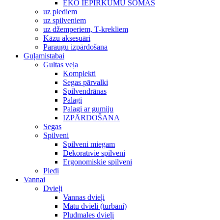
EKO IEPIRKUMU SOMAS
uz plediem
uz spilveniem
uz džemperiem, T-krekliem
Kāzu aksesuāri
Paraugu izpārdošana
Guļamistabai
Gultas veļa
Komplekti
Segas pārvalki
Spilvendrānas
Palagi
Palagi ar gumiju
IZPĀRDOŠANA
Segas
Spilveni
Spilveni miegam
Dekoratīvie spilveni
Ergonomiskie spilveni
Pledi
Vannai
Dvieļi
Vannas dvieļi
Mātu dvieli (turbāni)
Pludmales dvieļi