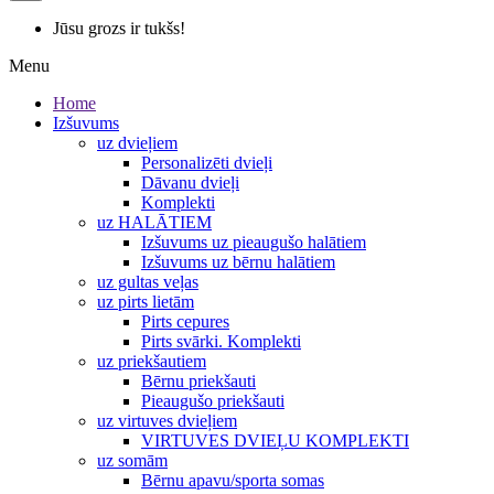
Jūsu grozs ir tukšs!
Menu
Home
Izšuvums
uz dvieļiem
Personalizēti dvieļi
Dāvanu dvieļi
Komplekti
uz HALĀTIEM
Izšuvums uz pieaugušo halātiem
Izšuvums uz bērnu halātiem
uz gultas veļas
uz pirts lietām
Pirts cepures
Pirts svārki. Komplekti
uz priekšautiem
Bērnu priekšauti
Pieaugušo priekšauti
uz virtuves dvieļiem
VIRTUVES DVIEĻU KOMPLEKTI
uz somām
Bērnu apavu/sporta somas