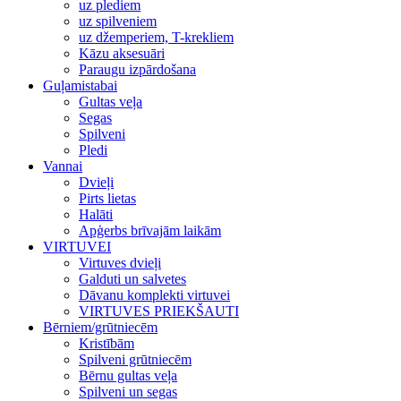
uz plediem
uz spilveniem
uz džemperiem, T-krekliem
Kāzu aksesuāri
Paraugu izpārdošana
Guļamistabai
Gultas veļa
Segas
Spilveni
Pledi
Vannai
Dvieļi
Pirts lietas
Halāti
Apģerbs brīvajām laikām
VIRTUVEI
Virtuves dvieļi
Galduti un salvetes
Dāvanu komplekti virtuvei
VIRTUVES PRIEKŠAUTI
Bērniem/grūtniecēm
Kristībām
Spilveni grūtniecēm
Bērnu gultas veļa
Spilveni un segas