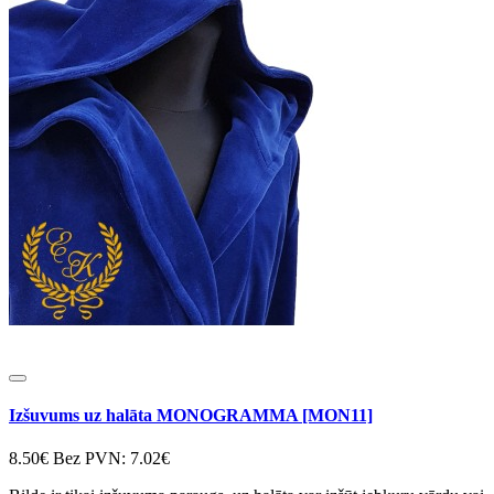
Izšuvums uz halāta MONOGRAMMA [MON11]
8.50€
Bez PVN: 7.02€