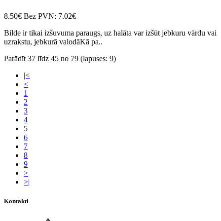
8.50€
Bez PVN: 7.02€
Bilde ir tikai izšuvuma paraugs, uz halāta var izšūt jebkuru vārdu vai
uzrakstu, jebkurā valodāKā pa..
Parādīt 37 līdz 45 no 79 (lapuses: 9)
|<
<
1
2
3
4
5
6
7
8
9
>
>|
Kontakti