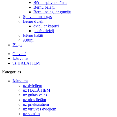
Bērnu spilvendrānas
Bērnu palagi
Bērnu palagi ar gumiju
Spilveni un segas
Bērnu dvieļi
dvieļi ar kapuci
pončo dvieļi
Bērnu halāti
Autiņi
Blogs
Galvenā
Izšuvums
uz HALĀTIEM
Kategorijas
Izšuvums
uz dvieļiem
uz HALĀTIEM
uz gultas veļas
uz pirts lietām
uz priekšautiem
uz virtuves dvieļiem
uz somām