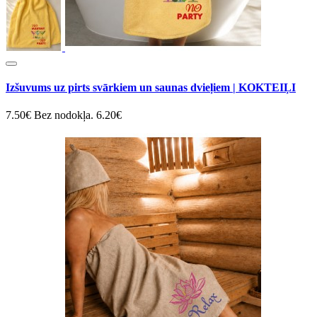
Izšuvums uz pirts svārkiem un saunas dvieļiem | KOKTEIĻI
7.50€
Bez nodokļa. 6.20€