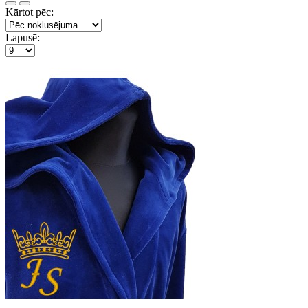
Kārtot pēc:
Lapusē: