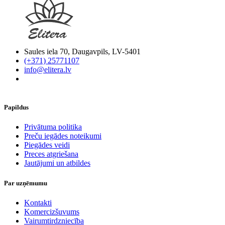
Saules iela 70, Daugavpils, LV-5401
(+371) 25771107
info@elitera.lv
Papildus
​Privātuma politika
Preču iegādes noteikumi
Piegādes veidi
Preces atgriešana
Jautājumi un atbildes
Par uzņēmumu
Kontakti
Komercizšuvums
Vairumtirdzniecība