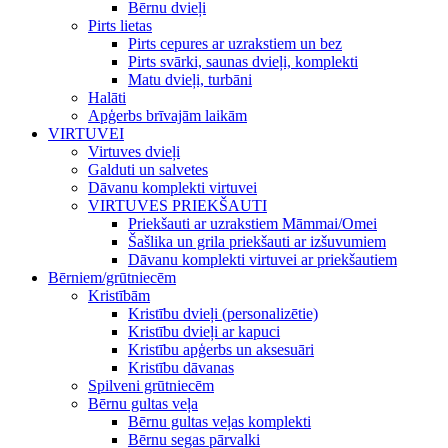
Bērnu dvieļi
Pirts lietas
Pirts cepures ar uzrakstiem un bez
Pirts svārki, saunas dvieļi, komplekti
Matu dvieļi, turbāni
Halāti
Apģerbs brīvajām laikām
VIRTUVEI
Virtuves dvieļi
Galduti un salvetes
Dāvanu komplekti virtuvei
VIRTUVES PRIEKŠAUTI
Priekšauti ar uzrakstiem Māmmai/Omei
Šašlika un grila priekšauti ar izšuvumiem
Dāvanu komplekti virtuvei ar priekšautiem
Bērniem/grūtniecēm
Kristībām
Kristību dvieļi (personalizētie)
Kristību dvieļi ar kapuci
Kristību apģerbs un aksesuāri
Kristību dāvanas
Spilveni grūtniecēm
Bērnu gultas veļa
Bērnu gultas veļas komplekti
Bērnu segas pārvalki