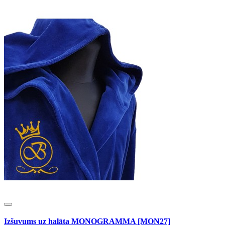
Izšuvums uz halāta MONOGRAMMA [MON27]