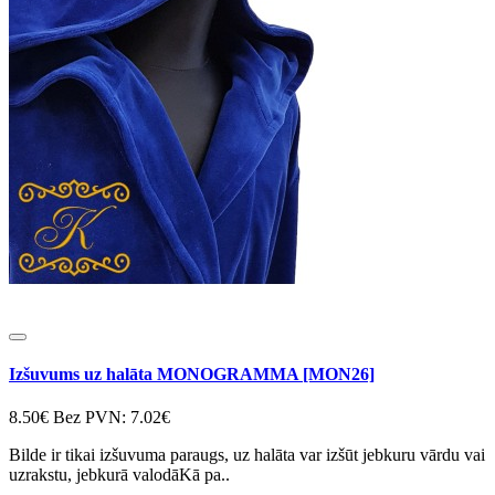
Izšuvums uz halāta MONOGRAMMA [MON26]
8.50€
Bez PVN: 7.02€
Bilde ir tikai izšuvuma paraugs, uz halāta var izšūt jebkuru vārdu vai
uzrakstu, jebkurā valodāKā pa..