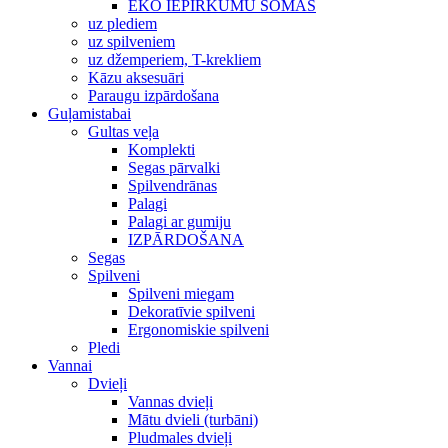
EKO IEPIRKUMU SOMAS
uz plediem
uz spilveniem
uz džemperiem, T-krekliem
Kāzu aksesuāri
Paraugu izpārdošana
Guļamistabai
Gultas veļa
Komplekti
Segas pārvalki
Spilvendrānas
Palagi
Palagi ar gumiju
IZPĀRDOŠANA
Segas
Spilveni
Spilveni miegam
Dekoratīvie spilveni
Ergonomiskie spilveni
Pledi
Vannai
Dvieļi
Vannas dvieļi
Mātu dvieli (turbāni)
Pludmales dvieļi