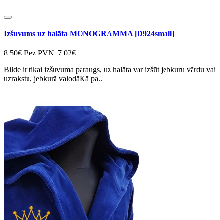
Izšuvums uz halāta MONOGRAMMA [D924small]
8.50€
Bez PVN: 7.02€
Bilde ir tikai izšuvuma paraugs, uz halāta var izšūt jebkuru vārdu vai
uzrakstu, jebkurā valodāKā pa..