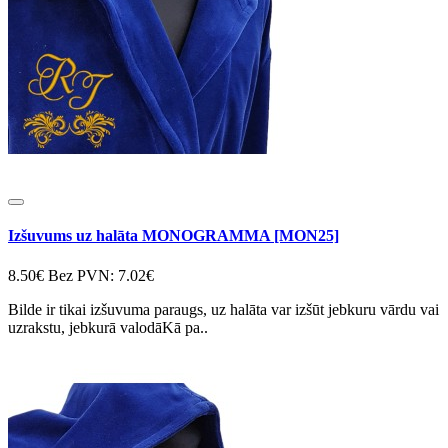
Izšuvums uz halāta MONOGRAMMA [MON25]
8.50€
Bez PVN: 7.02€
Bilde ir tikai izšuvuma paraugs, uz halāta var izšūt jebkuru vārdu vai
uzrakstu, jebkurā valodāKā pa..