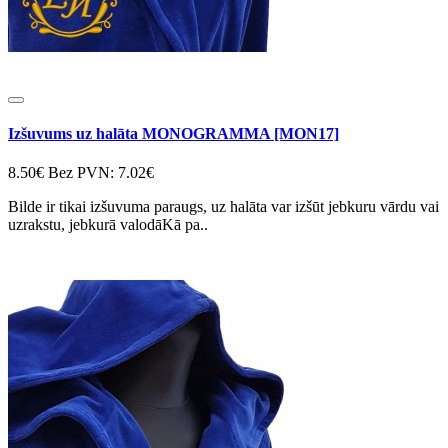
Izšuvums uz halāta MONOGRAMMA [MON17]
8.50€
Bez PVN: 7.02€
Bilde ir tikai izšuvuma paraugs, uz halāta var izšūt jebkuru vārdu vai
uzrakstu, jebkurā valodāKā pa..