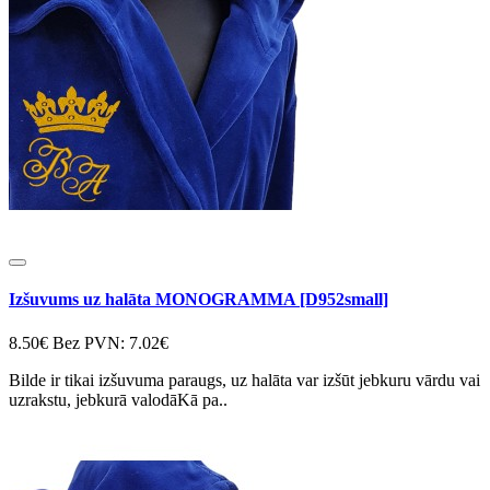
Izšuvums uz halāta MONOGRAMMA [D952small]
8.50€
Bez PVN: 7.02€
Bilde ir tikai izšuvuma paraugs, uz halāta var izšūt jebkuru vārdu vai
uzrakstu, jebkurā valodāKā pa..