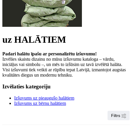
uz HALĀTIEM
Padari halātu īpašu ar personalizētu izšuvumu!
Izvēlies skaistu dizainu no mūsu izšuvumu kataloga – vārdu,
iniciāļus vai simbolu –, un mēs to izšūsim uz tavā izvēlētā halāta.
Visi izšuvumi tiek veikti ar rūpību tepat Latvijā, izmantojot augstas
kvalitātes diegus un modernu tehniku.
Izvēlaties kategoriju
Izšuvums uz pieaugušo halātiem
Izšuvums uz bērnu halātiem
Filtrs