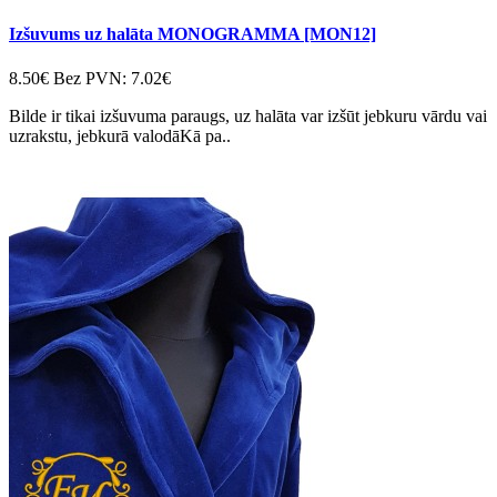
Izšuvums uz halāta MONOGRAMMA [MON12]
8.50€
Bez PVN: 7.02€
Bilde ir tikai izšuvuma paraugs, uz halāta var izšūt jebkuru vārdu vai
uzrakstu, jebkurā valodāKā pa..