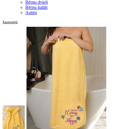
Bērnu dvieļi
Bērnu halāti
Autiņi
Jaunumi