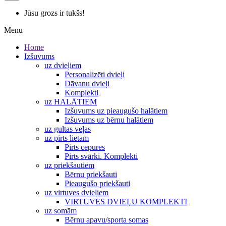
Jūsu grozs ir tukšs!
Menu
Home
Izšuvums
uz dvieļiem
Personalizēti dvieļi
Dāvanu dvieļi
Komplekti
uz HALĀTIEM
Izšuvums uz pieaugušo halātiem
Izšuvums uz bērnu halātiem
uz gultas veļas
uz pirts lietām
Pirts cepures
Pirts svārki. Komplekti
uz priekšautiem
Bērnu priekšauti
Pieaugušo priekšauti
uz virtuves dvieļiem
VIRTUVES DVIEĻU KOMPLEKTI
uz somām
Bērnu apavu/sporta somas