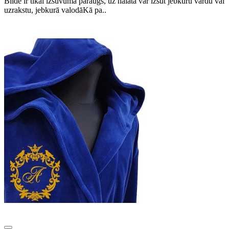
Bilde ir tikai izšuvuma paraugs, uz halāta var izšūt jebkuru vārdu vai
uzrakstu, jebkurā valodāKā pa..