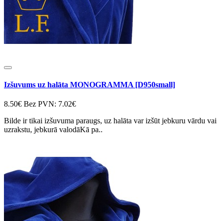
Izšuvums uz halāta MONOGRAMMA [D950small]
8.50€
Bez PVN: 7.02€
Bilde ir tikai izšuvuma paraugs, uz halāta var izšūt jebkuru vārdu vai
uzrakstu, jebkurā valodāKā pa..