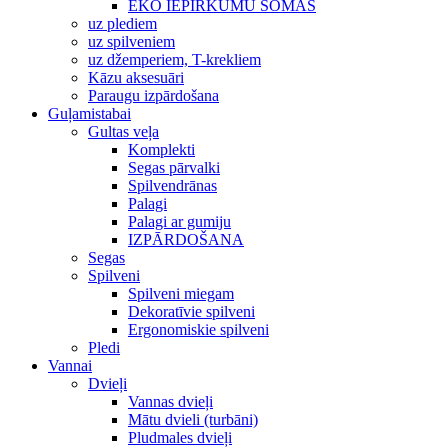
EKO IEPIRKUMU SOMAS
uz plediem
uz spilveniem
uz džemperiem, T-krekliem
Kāzu aksesuāri
Paraugu izpārdošana
Guļamistabai
Gultas veļa
Komplekti
Segas pārvalki
Spilvendrānas
Palagi
Palagi ar gumiju
IZPĀRDOŠANA
Segas
Spilveni
Spilveni miegam
Dekoratīvie spilveni
Ergonomiskie spilveni
Pledi
Vannai
Dvieļi
Vannas dvieļi
Mātu dvieli (turbāni)
Pludmales dvieļi