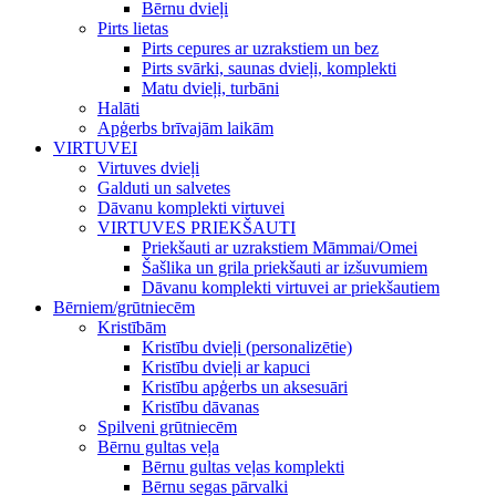
Bērnu dvieļi
Pirts lietas
Pirts cepures ar uzrakstiem un bez
Pirts svārki, saunas dvieļi, komplekti
Matu dvieļi, turbāni
Halāti
Apģerbs brīvajām laikām
VIRTUVEI
Virtuves dvieļi
Galduti un salvetes
Dāvanu komplekti virtuvei
VIRTUVES PRIEKŠAUTI
Priekšauti ar uzrakstiem Māmmai/Omei
Šašlika un grila priekšauti ar izšuvumiem
Dāvanu komplekti virtuvei ar priekšautiem
Bērniem/grūtniecēm
Kristībām
Kristību dvieļi (personalizētie)
Kristību dvieļi ar kapuci
Kristību apģerbs un aksesuāri
Kristību dāvanas
Spilveni grūtniecēm
Bērnu gultas veļa
Bērnu gultas veļas komplekti
Bērnu segas pārvalki