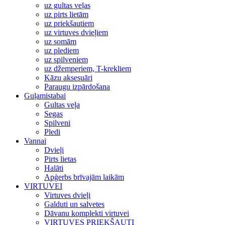
uz gultas veļas
uz pirts lietām
uz priekšautiem
uz virtuves dvieļiem
uz somām
uz plediem
uz spilveniem
uz džemperiem, T-krekliem
Kāzu aksesuāri
Paraugu izpārdošana
Guļamistabai
Gultas veļa
Segas
Spilveni
Pledi
Vannai
Dvieļi
Pirts lietas
Halāti
Apģerbs brīvajām laikām
VIRTUVEI
Virtuves dvieļi
Galduti un salvetes
Dāvanu komplekti virtuvei
VIRTUVES PRIEKŠAUTI