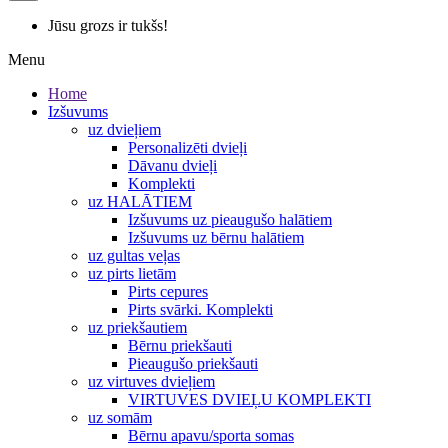
Jūsu grozs ir tukšs!
Menu
Home
Izšuvums
uz dvieļiem
Personalizēti dvieļi
Dāvanu dvieļi
Komplekti
uz HALĀTIEM
Izšuvums uz pieaugušo halātiem
Izšuvums uz bērnu halātiem
uz gultas veļas
uz pirts lietām
Pirts cepures
Pirts svārki. Komplekti
uz priekšautiem
Bērnu priekšauti
Pieaugušo priekšauti
uz virtuves dvieļiem
VIRTUVES DVIEĻU KOMPLEKTI
uz somām
Bērnu apavu/sporta somas