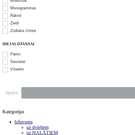
Mīlestība
Monogrammas
Raksti
Ziedi
Zodiaka zīmes
IDEJAS DĀVANAI
Pārim
Sievietei
Vīrietim
Notīrīt
Kategorijas
Izšuvums
uz dvieļiem
uz HALĀTIEM