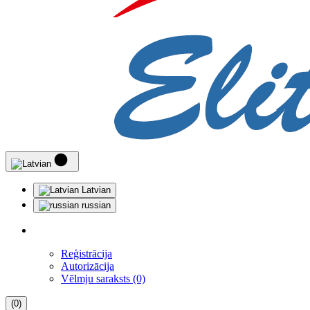
Latvian
russian
Reģistrācija
Autorizācija
Vēlmju saraksts (0)
(0)