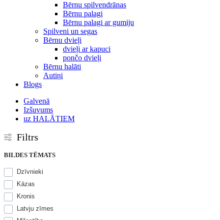
Bērnu spilvendrānas
Bērnu palagi
Bērnu palagi ar gumiju
Spilveni un segas
Bērnu dvieļi
dvieļi ar kapuci
pončo dvieļi
Bērnu halāti
Autiņi
Blogs
Galvenā
Izšuvums
uz HALĀTIEM
Filtrs
BILDES TĒMATS
Dzīvnieki
Kāzas
Kronis
Latvju zīmes