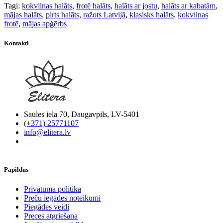
Tagi:
kokvilnas halāts
,
frotē halāts
,
halāts ar jostu
,
halāts ar kabatām
,
mājas halāts
,
pirts halāts
,
ražots Latvijā
,
klasisks halāts
,
kokvilnas
frotē
,
mājas apģērbs
Kontakti
Saules iela 70, Daugavpils, LV-5401
(+371) 25771107
info@elitera.lv
Papildus
​Privātuma politika
Preču iegādes noteikumi
Piegādes veidi
Preces atgriešana