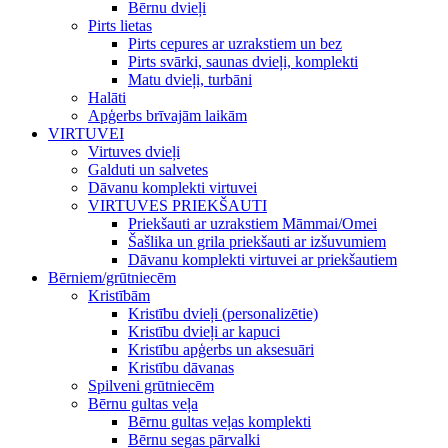
Bērnu dvieļi
Pirts lietas
Pirts cepures ar uzrakstiem un bez
Pirts svārki, saunas dvieļi, komplekti
Matu dvieļi, turbāni
Halāti
Apģerbs brīvajām laikām
VIRTUVEI
Virtuves dvieļi
Galduti un salvetes
Dāvanu komplekti virtuvei
VIRTUVES PRIEKŠAUTI
Priekšauti ar uzrakstiem Māmmai/Omei
Šašlika un grila priekšauti ar izšuvumiem
Dāvanu komplekti virtuvei ar priekšautiem
Bērniem/grūtniecēm
Kristībām
Kristību dvieļi (personalizētie)
Kristību dvieļi ar kapuci
Kristību apģerbs un aksesuāri
Kristību dāvanas
Spilveni grūtniecēm
Bērnu gultas veļa
Bērnu gultas veļas komplekti
Bērnu segas pārvalki