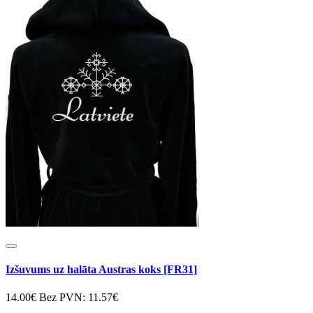
Izšuvums uz halāta Austras koks [FR31]
14.00€
Bez PVN: 11.57€