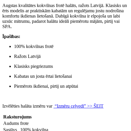
Augstas kvalitātes kokvilnas frotē halāts, ražots Latvijā. Klasisks un
ērts modelis ar praktiskām kabatām un regulējamu jostu nodrošina
komfortu ikdienas lietošanā. Dabīgā kokvilna ir elpojoša un labi
uzsūc mitrumu, padarot halātu ideāli piemērotu mājām, pirtij vai
SPA.
Īpašības:
100% kokvilnas frotē
Ražots Latvijā
Klasisks piegriezums
Kabatas un josta ērtai lietošanai
Piemērots ikdienai, pirtij un atpūtai
Izvēlēties halāta izmēru var
“Izmēru ceļvedī” >> ŠEIT
Raksturojums
Audums
frote
Sastāvs
100% kokvilna