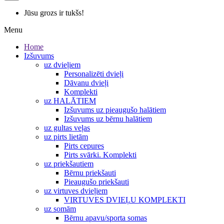
Jūsu grozs ir tukšs!
Menu
Home
Izšuvums
uz dvieļiem
Personalizēti dvieļi
Dāvanu dvieļi
Komplekti
uz HALĀTIEM
Izšuvums uz pieaugušo halātiem
Izšuvums uz bērnu halātiem
uz gultas veļas
uz pirts lietām
Pirts cepures
Pirts svārki. Komplekti
uz priekšautiem
Bērnu priekšauti
Pieaugušo priekšauti
uz virtuves dvieļiem
VIRTUVES DVIEĻU KOMPLEKTI
uz somām
Bērnu apavu/sporta somas