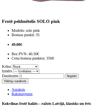
Frotē peldmētelis SOLO pink
Modelis:
solo pink
Bonusa punkti:
35
49.00€
Bez PVN:
40.50€
Cena bonusa punktos: 3500
Krāsa
Izmērs
Daudzums
Nopirkt
Vēlmju saraksts
Apraksts
Raksturojums
Kokvilnas frotē halāts – ražots Latvijā, klasisks un ērts