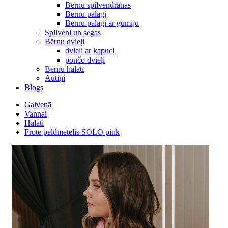
Bērnu spilvendrānas
Bērnu palagi
Bērnu palagi ar gumiju
Spilveni un segas
Bērnu dvieļi
dvieļi ar kapuci
pončo dvieļi
Bērnu halāti
Autiņi
Blogs
Galvenā
Vannai
Halāti
Frotē peldmētelis SOLO pink