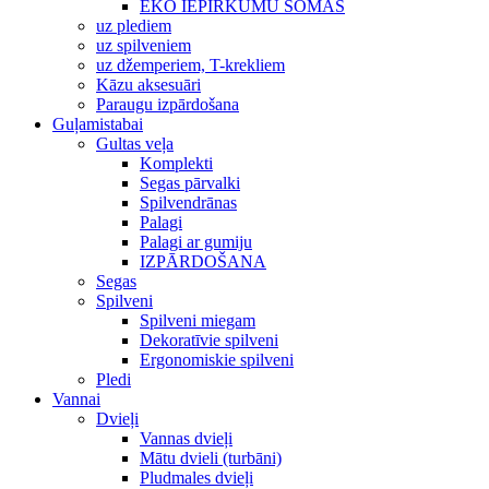
EKO IEPIRKUMU SOMAS
uz plediem
uz spilveniem
uz džemperiem, T-krekliem
Kāzu aksesuāri
Paraugu izpārdošana
Guļamistabai
Gultas veļa
Komplekti
Segas pārvalki
Spilvendrānas
Palagi
Palagi ar gumiju
IZPĀRDOŠANA
Segas
Spilveni
Spilveni miegam
Dekoratīvie spilveni
Ergonomiskie spilveni
Pledi
Vannai
Dvieļi
Vannas dvieļi
Mātu dvieli (turbāni)
Pludmales dvieļi