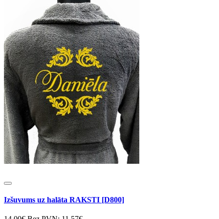
Izšuvums uz halāta RAKSTI [D800]
14.00€
Bez PVN: 11.57€