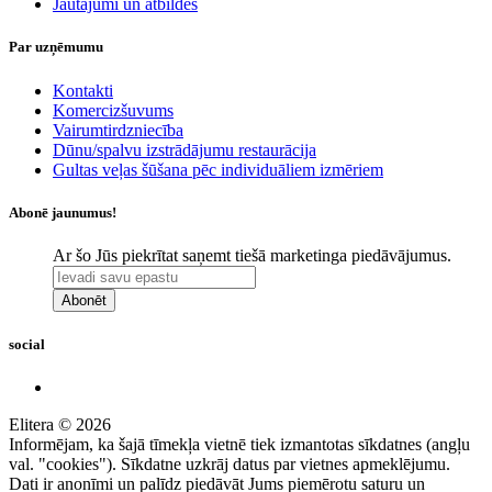
Jautājumi un atbildes
Par uzņēmumu
Kontakti
Komercizšuvums
Vairumtirdzniecība
Dūnu/spalvu izstrādājumu restaurācija
Gultas veļas šūšana pēc individuāliem izmēriem
Abonē jaunumus!
Ar šo Jūs piekrītat saņemt tiešā marketinga piedāvājumus.
Abonēt
social
Elitera © 2026
Informējam, ka šajā tīmekļa vietnē tiek izmantotas sīkdatnes (angļu
val. "cookies"). Sīkdatne uzkrāj datus par vietnes apmeklējumu.
Dati ir anonīmi un palīdz piedāvāt Jums piemērotu saturu un