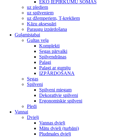
EKO IEPIRKUMU SOMAS
uz plediem
uz spilveniem
uz džemperiem, T-krekliem
Kāzu aksesuāri
Paraugu izpārdošana
Guļamistabai
Gultas veļa
Komplekti
Segas pārvalki
Spilvendrānas
Palagi
Palagi ar gumiju
IZPĀRDOŠANA
Segas
Spilveni
Spilveni miegam
Dekoratīvie spilveni
Ergonomiskie spilveni
Pledi
Vannai
Dvieļi
Vannas dvieļi
Mātu dvieli (turbāni)
Pludmales dvieļi