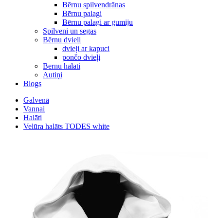
Bērnu spilvendrānas
Bērnu palagi
Bērnu palagi ar gumiju
Spilveni un segas
Bērnu dvieļi
dvieļi ar kapuci
pončo dvieļi
Bērnu halāti
Autiņi
Blogs
Galvenā
Vannai
Halāti
Velūra halāts TODES white