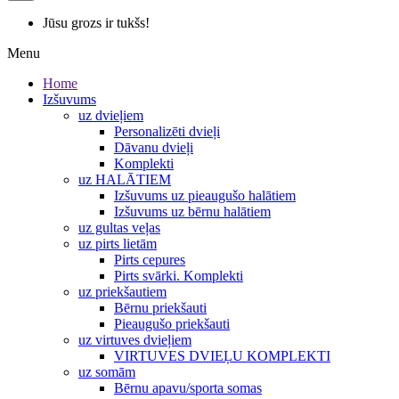
Jūsu grozs ir tukšs!
Menu
Home
Izšuvums
uz dvieļiem
Personalizēti dvieļi
Dāvanu dvieļi
Komplekti
uz HALĀTIEM
Izšuvums uz pieaugušo halātiem
Izšuvums uz bērnu halātiem
uz gultas veļas
uz pirts lietām
Pirts cepures
Pirts svārki. Komplekti
uz priekšautiem
Bērnu priekšauti
Pieaugušo priekšauti
uz virtuves dvieļiem
VIRTUVES DVIEĻU KOMPLEKTI
uz somām
Bērnu apavu/sporta somas