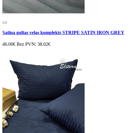
Satīna gultas veļas komplekts STRIPE SATIN IRON GREY
46.00€
Bez PVN: 38.02€