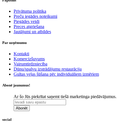
Papildus
​Privātuma politika
Preču iegādes noteikumi
Piegādes veidi
Preces atgriešana
Jautājumi un atbildes
Par uzņēmumu
Kontakti
Komercizšuvums
Vairumtirdzniecība
Dūnu/spalvu izstrādājumu restaurācija
Gultas veļas šūšana pēc individuāliem izmēriem
Abonē jaunumus!
Ar šo Jūs piekrītat saņemt tiešā marketinga piedāvājumus.
Abonēt
social