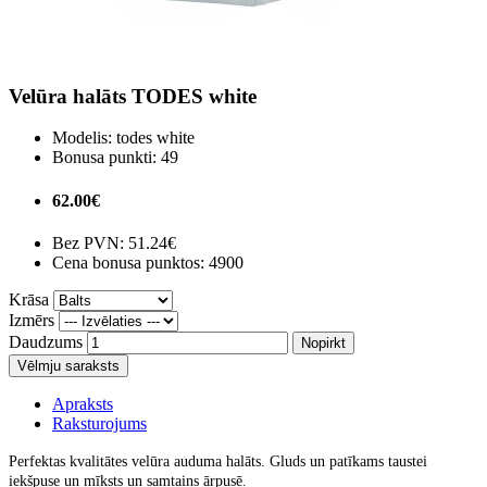
Velūra halāts TODES white
Modelis:
todes white
Bonusa punkti:
49
62.00€
Bez PVN:
51.24€
Cena bonusa punktos: 4900
Krāsa
Izmērs
Daudzums
Nopirkt
Vēlmju saraksts
Apraksts
Raksturojums
Perfektas kvalitātes velūra auduma halāts. Gluds un patīkams taustei
iekšpuse un mīksts un samtains ārpusē.