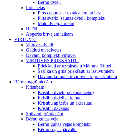
Bērnu dvieļi
Pirts lietas
Pirts cepures ar uzrakstiem un bez
Pirts svārki, saunas dvieļi, komplekti
Matu dvieļi, turbāni
Halāti
Apģerbs brīvajām laikām
VIRTUVEI
Virtuves dvieļi
Galduti un salvetes
Dāvanu komplekti virtuvei
VIRTUVES PRIEKŠAUTI
Priekšauti ar uzrakstiem Māmmai/Omei
Šašlika un grila priekšauti ar izšuvumiem
Dāvanu komplekti virtuvei ar priekšautiem
Bērniem/grūtniecēm
Kristībām
Kristību dvieļi (personalizētie)
Kristību dvieļi ar kapuci
Kristību apģerbs un aksesuāri
Kristību dāvanas
Spilveni grūtniecēm
Bērnu gultas veļa
Bērnu gultas veļas komplekti
Bērnu segas pārvalki