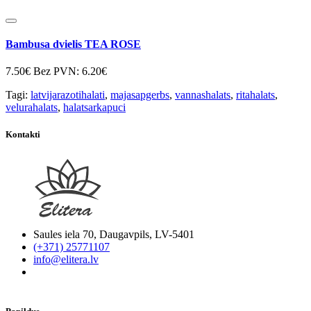
Bambusa dvielis TEA ROSE
7.50€
Bez PVN: 6.20€
Tagi:
latvijarazotihalati
,
majasapgerbs
,
vannashalats
,
ritahalats
,
velurahalats
,
halatsarkapuci
Kontakti
Saules iela 70, Daugavpils, LV-5401
(+371) 25771107
info@elitera.lv