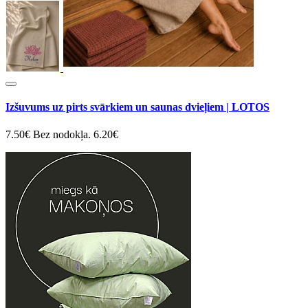
Izšuvums uz pirts svārkiem un saunas dvieļiem | LOTOS
7.50€
Bez nodokļa. 6.20€