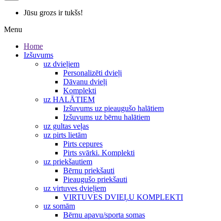
Jūsu grozs ir tukšs!
Menu
Home
Izšuvums
uz dvieļiem
Personalizēti dvieļi
Dāvanu dvieļi
Komplekti
uz HALĀTIEM
Izšuvums uz pieaugušo halātiem
Izšuvums uz bērnu halātiem
uz gultas veļas
uz pirts lietām
Pirts cepures
Pirts svārki. Komplekti
uz priekšautiem
Bērnu priekšauti
Pieaugušo priekšauti
uz virtuves dvieļiem
VIRTUVES DVIEĻU KOMPLEKTI
uz somām
Bērnu apavu/sporta somas