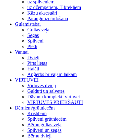
uz spilveniem
uz džemperiem, T-krekliem
Kāzu aksesuāri
Paraugu izpārdošana
Guļamistabai
Gultas veļa
Segas
Spilveni
Pledi
Vannai
Dvieļi
Pirts lietas
Halāti
Apģerbs brīvajām laikām
VIRTUVEI
Virtuves dvieļi
Galduti un salvetes
Dāvanu komplekti virtuvei
VIRTUVES PRIEKŠAUTI
Bērniem/grūtniecēm
Kristībām
Spilveni grūtniecēm
Bērnu gultas veļa
Spilveni un segas
Bērnu dvieļi