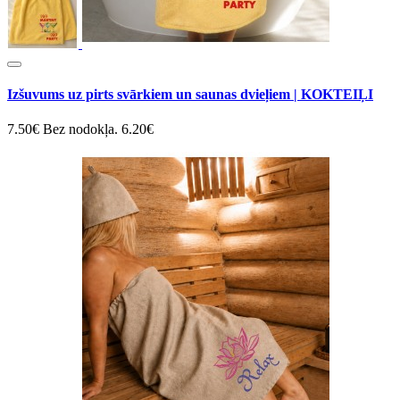
Izšuvums uz pirts svārkiem un saunas dvieļiem | KOKTEIĻI
7.50€
Bez nodokļa. 6.20€