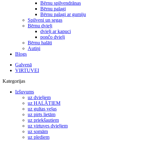
Bērnu spilvendrānas
Bērnu palagi
Bērnu palagi ar gumiju
Spilveni un segas
Bērnu dvieļi
dvieļi ar kapuci
pončo dvieļi
Bērnu halāti
Autiņi
Blogs
Galvenā
VIRTUVEI
Kategorijas
Izšuvums
uz dvieļiem
uz HALĀTIEM
uz gultas veļas
uz pirts lietām
uz priekšautiem
uz virtuves dvieļiem
uz somām
uz plediem