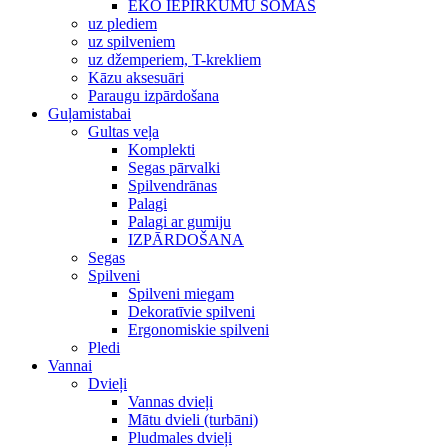
EKO IEPIRKUMU SOMAS
uz plediem
uz spilveniem
uz džemperiem, T-krekliem
Kāzu aksesuāri
Paraugu izpārdošana
Guļamistabai
Gultas veļa
Komplekti
Segas pārvalki
Spilvendrānas
Palagi
Palagi ar gumiju
IZPĀRDOŠANA
Segas
Spilveni
Spilveni miegam
Dekoratīvie spilveni
Ergonomiskie spilveni
Pledi
Vannai
Dvieļi
Vannas dvieļi
Mātu dvieli (turbāni)
Pludmales dvieļi