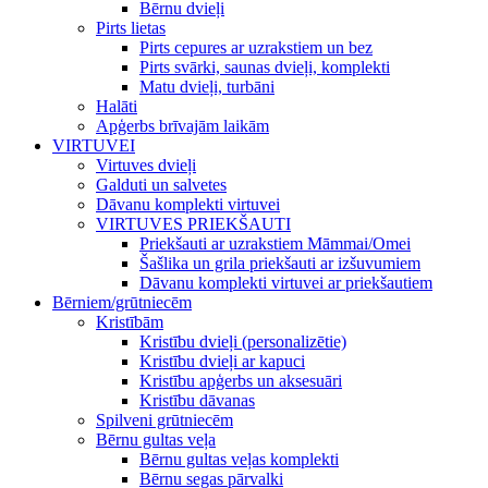
Bērnu dvieļi
Pirts lietas
Pirts cepures ar uzrakstiem un bez
Pirts svārki, saunas dvieļi, komplekti
Matu dvieļi, turbāni
Halāti
Apģerbs brīvajām laikām
VIRTUVEI
Virtuves dvieļi
Galduti un salvetes
Dāvanu komplekti virtuvei
VIRTUVES PRIEKŠAUTI
Priekšauti ar uzrakstiem Māmmai/Omei
Šašlika un grila priekšauti ar izšuvumiem
Dāvanu komplekti virtuvei ar priekšautiem
Bērniem/grūtniecēm
Kristībām
Kristību dvieļi (personalizētie)
Kristību dvieļi ar kapuci
Kristību apģerbs un aksesuāri
Kristību dāvanas
Spilveni grūtniecēm
Bērnu gultas veļa
Bērnu gultas veļas komplekti
Bērnu segas pārvalki