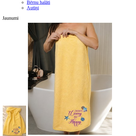
Bērnu halāti
Autiņi
Jaunumi