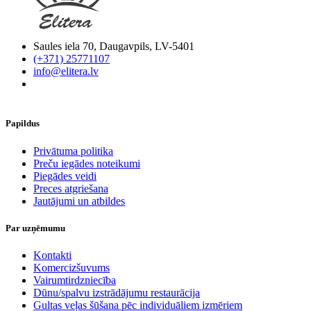
Saules iela 70, Daugavpils, LV-5401
(+371) 25771107
info@elitera.lv
Papildus
​Privātuma politika
Preču iegādes noteikumi
Piegādes veidi
Preces atgriešana
Jautājumi un atbildes
Par uzņēmumu
Kontakti
Komercizšuvums
Vairumtirdzniecība
Dūnu/spalvu izstrādājumu restaurācija
Gultas veļas šūšana pēc individuāliem izmēriem