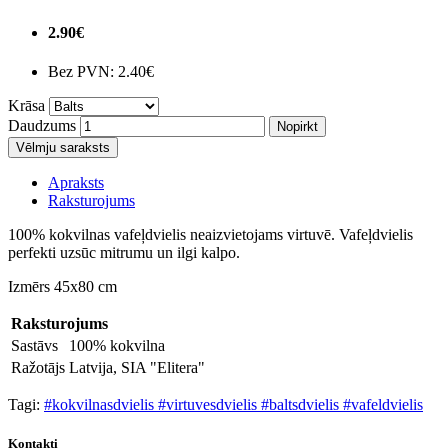
2.90€
Bez PVN:
2.40€
Krāsa
Daudzums
Nopirkt
Vēlmju saraksts
Apraksts
Raksturojums
100% kokvilnas vafeļdvielis neaizvietojams virtuvē. Vafeļdvielis
perfekti uzsūc mitrumu un ilgi kalpo.
Izmērs 45x80 cm
Raksturojums
Sastāvs
100% kokvilna
Ražotājs
Latvija, SIA "Elitera"
Tagi:
#kokvilnasdvielis #virtuvesdvielis #baltsdvielis #vafeldvielis
Kontakti