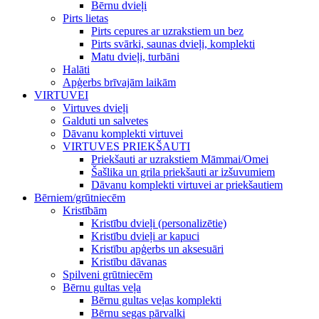
Bērnu dvieļi
Pirts lietas
Pirts cepures ar uzrakstiem un bez
Pirts svārki, saunas dvieļi, komplekti
Matu dvieļi, turbāni
Halāti
Apģerbs brīvajām laikām
VIRTUVEI
Virtuves dvieļi
Galduti un salvetes
Dāvanu komplekti virtuvei
VIRTUVES PRIEKŠAUTI
Priekšauti ar uzrakstiem Māmmai/Omei
Šašlika un grila priekšauti ar izšuvumiem
Dāvanu komplekti virtuvei ar priekšautiem
Bērniem/grūtniecēm
Kristībām
Kristību dvieļi (personalizētie)
Kristību dvieļi ar kapuci
Kristību apģerbs un aksesuāri
Kristību dāvanas
Spilveni grūtniecēm
Bērnu gultas veļa
Bērnu gultas veļas komplekti
Bērnu segas pārvalki