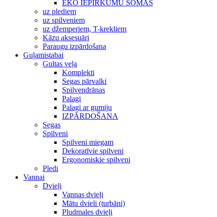
EKO IEPIRKUMU SOMAS
uz plediem
uz spilveniem
uz džemperiem, T-krekliem
Kāzu aksesuāri
Paraugu izpārdošana
Guļamistabai
Gultas veļa
Komplekti
Segas pārvalki
Spilvendrānas
Palagi
Palagi ar gumiju
IZPĀRDOŠANA
Segas
Spilveni
Spilveni miegam
Dekoratīvie spilveni
Ergonomiskie spilveni
Pledi
Vannai
Dvieļi
Vannas dvieļi
Mātu dvieli (turbāni)
Pludmales dvieļi