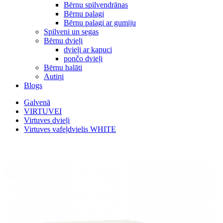
Bērnu spilvendrānas
Bērnu palagi
Bērnu palagi ar gumiju
Spilveni un segas
Bērnu dvieļi
dvieļi ar kapuci
pončo dvieļi
Bērnu halāti
Autiņi
Blogs
Galvenā
VIRTUVEI
Virtuves dvieļi
Virtuves vafeļdvielis WHITE