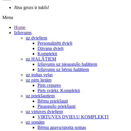
Jūsu grozs ir tukšs!
Menu
Home
Izšuvums
uz dvieļiem
Personalizēti dvieļi
Dāvanu dvieļi
Komplekti
uz HALĀTIEM
Izšuvums uz pieaugušo halātiem
Izšuvums uz bērnu halātiem
uz gultas veļas
uz pirts lietām
Pirts cepures
Pirts svārki. Komplekti
uz priekšautiem
Bērnu priekšauti
Pieaugušo priekšauti
uz virtuves dvieļiem
VIRTUVES DVIEĻU KOMPLEKTI
uz somām
Bērnu apavu/sporta somas