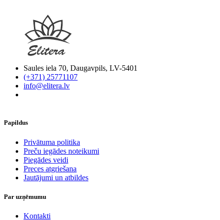
Saules iela 70, Daugavpils, LV-5401
(+371) 25771107
info@elitera.lv
Papildus
​Privātuma politika
Preču iegādes noteikumi
Piegādes veidi
Preces atgriešana
Jautājumi un atbildes
Par uzņēmumu
Kontakti