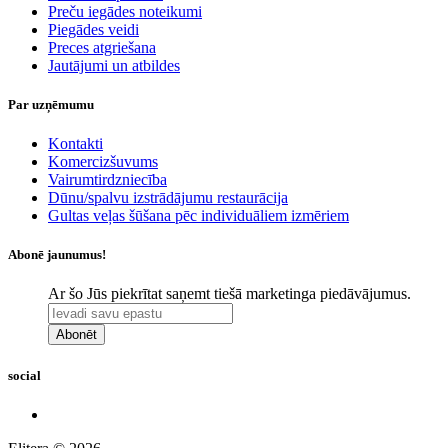
Preču iegādes noteikumi
Piegādes veidi
Preces atgriešana
Jautājumi un atbildes
Par uzņēmumu
Kontakti
Komercizšuvums
Vairumtirdzniecība
Dūnu/spalvu izstrādājumu restaurācija
Gultas veļas šūšana pēc individuāliem izmēriem
Abonē jaunumus!
Ar šo Jūs piekrītat saņemt tiešā marketinga piedāvājumus.
Abonēt
social