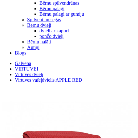
Bērnu spilvendrānas
Bērnu palagi
Bērnu palagi ar gumiju
Spilveni un segas
Bērnu dvieļi
dvieļi ar kapuci
pončo dvieļi
Bērnu halāti
Autiņi
Blogs
Galvenā
VIRTUVEI
Virtuves dvieļi
Virtuves vafeļdvielis APPLE RED