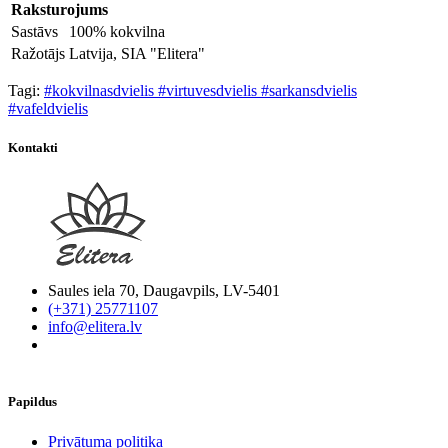
Raksturojums
Sastāvs
100% kokvilna
Ražotājs
Latvija, SIA "Elitera"
Tagi:
#kokvilnasdvielis #virtuvesdvielis #sarkansdvielis
#vafeldvielis
Kontakti
Saules iela 70, Daugavpils, LV-5401
(+371) 25771107
info@elitera.lv
Papildus
​Privātuma politika