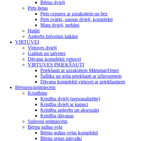
Bērnu dvieļi
Pirts lietas
Pirts cepures ar uzrakstiem un bez
Pirts svārki, saunas dvieļi, komplekti
Matu dvieļi, turbāni
Halāti
Apģerbs brīvajām laikām
VIRTUVEI
Virtuves dvieļi
Galduti un salvetes
Dāvanu komplekti virtuvei
VIRTUVES PRIEKŠAUTI
Priekšauti ar uzrakstiem Māmmai/Omei
Šašlika un grila priekšauti ar izšuvumiem
Dāvanu komplekti virtuvei ar priekšautiem
Bērniem/grūtniecēm
Kristībām
Kristību dvieļi (personalizētie)
Kristību dvieļi ar kapuci
Kristību apģerbs un aksesuāri
Kristību dāvanas
Spilveni grūtniecēm
Bērnu gultas veļa
Bērnu gultas veļas komplekti
Bērnu segas pārvalki