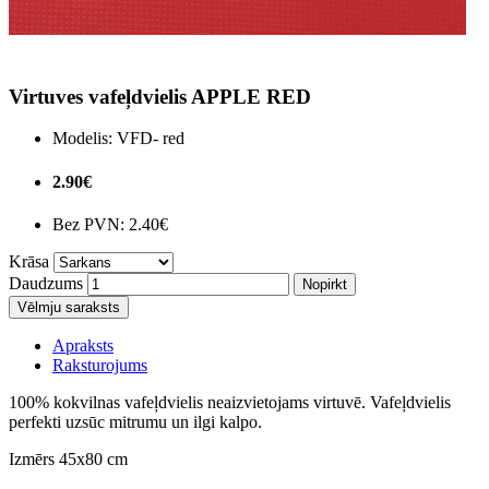
Virtuves vafeļdvielis APPLE RED
Modelis:
VFD- red
2.90€
Bez PVN:
2.40€
Krāsa
Daudzums
Nopirkt
Vēlmju saraksts
Apraksts
Raksturojums
100% kokvilnas vafeļdvielis neaizvietojams virtuvē. Vafeļdvielis
perfekti uzsūc mitrumu un ilgi kalpo.
Izmērs 45x80 cm