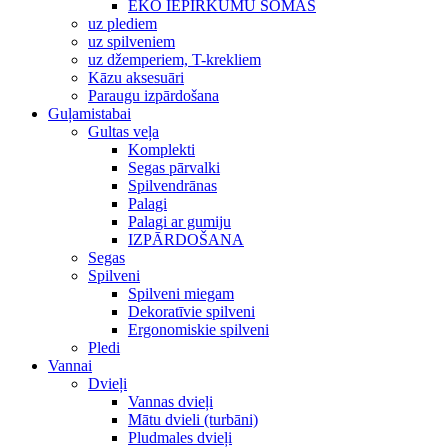
EKO IEPIRKUMU SOMAS
uz plediem
uz spilveniem
uz džemperiem, T-krekliem
Kāzu aksesuāri
Paraugu izpārdošana
Guļamistabai
Gultas veļa
Komplekti
Segas pārvalki
Spilvendrānas
Palagi
Palagi ar gumiju
IZPĀRDOŠANA
Segas
Spilveni
Spilveni miegam
Dekoratīvie spilveni
Ergonomiskie spilveni
Pledi
Vannai
Dvieļi
Vannas dvieļi
Mātu dvieli (turbāni)
Pludmales dvieļi