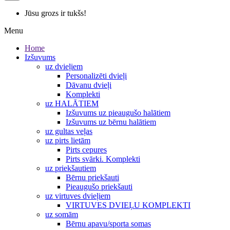
Jūsu grozs ir tukšs!
Menu
Home
Izšuvums
uz dvieļiem
Personalizēti dvieļi
Dāvanu dvieļi
Komplekti
uz HALĀTIEM
Izšuvums uz pieaugušo halātiem
Izšuvums uz bērnu halātiem
uz gultas veļas
uz pirts lietām
Pirts cepures
Pirts svārki. Komplekti
uz priekšautiem
Bērnu priekšauti
Pieaugušo priekšauti
uz virtuves dvieļiem
VIRTUVES DVIEĻU KOMPLEKTI
uz somām
Bērnu apavu/sporta somas